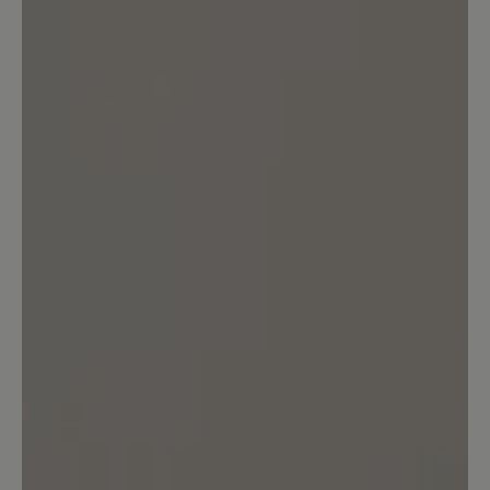
Bewertung schreiben
Sortiert nach
6
Bewertungen
25. Januar 2026 08:15
Bewertung mit 5 von 5 Sternen
Empfehlenswert
Sehr bequem und schön warm bei
einem milden Winter (bei Minusgraden
eher nicht zu empfehlen). Trage die
Schuhe nun den zweiten Winter in
Folge und bin sehr zufrieden. Ich würde