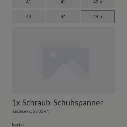
41
42
42.5
43
44
44,5
1x
Schraub-Schuhspanner
(Einzelpreis:
29,00 €*
)
Farbe: