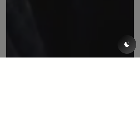
1. Dezember 2022 06:50
Bewertung mit 5 von 5 Sternen
Katarina
Ich habe diese Schuhe in
Kastanienfarbe, aber mit einer anderen
Sohle. Sie sind wirklich ausgezeichnet.
Wenn ja, werde ich auf jeden Fall bei
ihnen vorbeischauen - ich warte auf
einen akzeptablen Preis. Innen würde
ich mir etwas mehr Federung
wünschen. Ansonsten super!