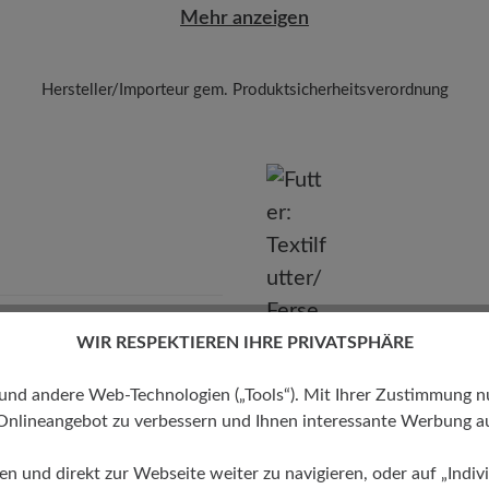
Mehr anzeigen
Hersteller/Importeur gem. Produktsicherheitsverordnung
Marke:
BÄR
BÄR GmbH
leidelsheimer Str. 15/1, 74321 Bietigheim-Bissingen, Deutschla
E-mail:
kundenbetreuung@baer-schuhe.de
Telefon: 0800 51 65 65 56 (gebührenfrei)
WIR RESPEKTIEREN IHRE PRIVATSPHÄRE
 andere Web-Technologien („Tools“). Mit Ihrer Zustimmung nutz
Futter
Onlineangebot zu verbessern und Ihnen interessante Werbung au
Textilfutter/Ferse Textilfutter
ren und direkt zur Webseite weiter zu navigieren, oder auf „Indivi