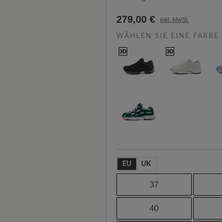
279,00 €
inkl. MwSt.
WÄHLEN SIE EINE FARBE
EU
UK
37
40