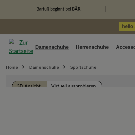
springen
Zur Hauptnavigation springen
Barfuß beginnt bei BÄR.
hello
Damenschuhe
Herrenschuhe
Accesso
Home
Damenschuhe
Sportschuhe
Bildergalerie überspringen
3D Ansicht
Virtuell ausprobieren