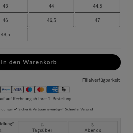
43
44
44,5
46
46,5
47
48,5
In den Warenkorb
Filialverfügbarkeit
f auf Rechnung ab Ihrer 2. Bestellung
endungen
Sicher & Vertrauenswürdig
Schneller Versand
tellung?
a.
Tagsüber
Abends