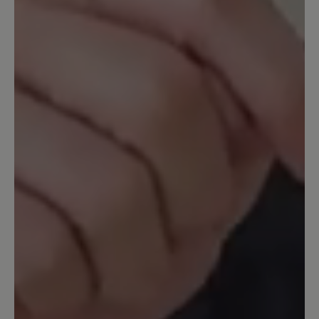
Passformprobleme keine Garantie übernehmen
können. Sie haben 14 Tage nach Kauf Zeit, um
den guten Sitz der Schuhe zu probieren.
25. Dezember 2023 09:58
Bewertung mit 5 von 5 Sternen
Endlich schmerzfrei
Im Frühjahr 2023 gekauft weil ich all
meine Schuhe wegen Arthrose im
Großzeh maximal 2 Stunden tragen
konnte. Jetzt kann ich 8-10 Stunden
täglich im Verkauf damit arbeiten und
habe null Schmerzen. Die Schuhe sind
ohne Einlagen besser als anderen mit
meinen verordneten Einlagen. Einzig die