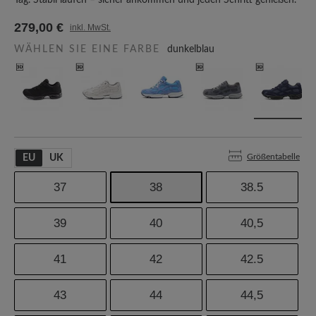
Tag. Stabil laufen – sicher ankommen und jeden Schritt genießen.
279,00 €
inkl. MwSt.
WÄHLEN SIE EINE FARBE
dunkelblau
Größentabelle
EU
UK
37
38
38.5
39
40
40,5
41
42
42.5
43
44
44,5