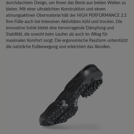
Teilen Sie Ihre Erfahrungen mit anderen
durchdachtem Design, um Ihnen das Beste aus beiden Welten zu
bieten. Mit einer ultraleichten Konstruktion und einem
Kunden.
atmungsaktiven Obermaterial hält der HIGH PERFORMANCE 2.5
Ihre Füße auch bei intensiven Aktivitäten kühl und trocken. Die
Bewertung schreiben
innovative Sohle bietet eine hervorragende Dämpfung und
Stabilität, die sowohl beim Laufen als auch im Alltag für
maximalen Komfort sorgt. Die ergonomische Passform unterstützt
die natürliche Fußbewegung und erleichtert das Abrollen.
Sortiert nach
1
-
10
von
22
Bewertungen
27. Februar 2026 13:38
Bewertung mit 3 von 5 Sternen
Fast perfekter Allrounder
Ich habe mehrere High Performance
Schuhe, sowohl mit Mixed-
Obermaterial, als auch mit Leder-