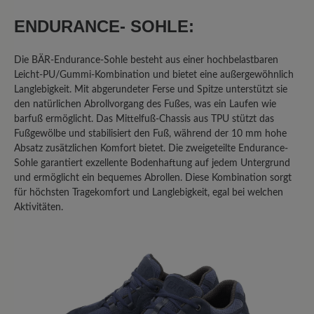
Oberteil; allen gemeinsam ist die
ENDURANCE- SOHLE:
rutschige Sohle. Im Winter auf Eis -
keine Chance! Was eine echte
Die BÄR-Endurance-Sohle besteht aus einer hochbelastbaren
Gummisohle noch an Haftung hat, fehlt
Leicht-PU/Gummi-Kombination und bietet eine außergewöhnlich
hier vollends! Ich habe im Auto -
Langlebigkeit. Mit abgerundeter Ferse und Spitze unterstützt sie
austattungsbedingt - eine
den natürlichen Abrollvorgang des Fußes, was ein Laufen wie
Metallpedalerie; auch hier ist mit dem
barfuß ermöglicht. Das Mittelfuß-Chassis aus TPU stützt das
Sohlenmix, wenn er denn einmal feucht
Fußgewölbe und stabilisiert den Fuß, während der 10 mm hohe
werden sollte, Vorsicht geboten! Da
Absatz zusätzlichen Komfort bietet. Die zweigeteilte Endurance-
Sohle garantiert exzellente Bodenhaftung auf jedem Untergrund
gibt's kein Halten! ich hatte mir sogar
und ermöglicht ein bequemes Abrollen. Diese Kombination sorgt
von einem "Mister-Minute-Shop" in
für höchsten Tragekomfort und Langlebigkeit, egal bei welchen
einem Kaufhaus eine "echte"
Aktivitäten.
Gummisohle aufkleben lassen - dann
ging's.. Schade, eigentlich... denn sonst
sind die Schuhe von Bär wirklich gut
verarbeitet, für mich immer passend
und in jedem Fall ihr Geld wert.