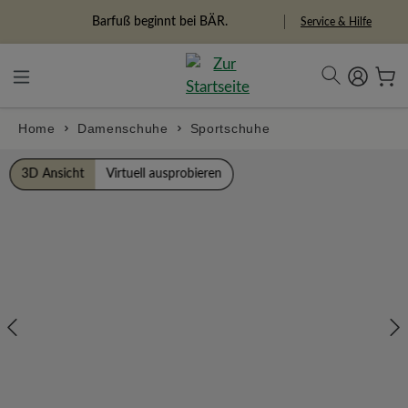
alt springen
Freiheitspioniere
Service & Hilfe
Home
Damenschuhe
Sportschuhe
Bildergalerie überspringen
3D Ansicht
Virtuell ausprobieren