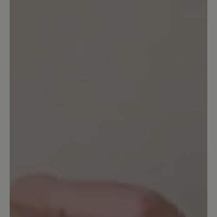
Bewertung mit 1 von 5 Sternen
Schuhe nicht tragbar
Leider kann ich die positiven Angaben
dieses Schuhs nicht bestätigen. Bei
einem ersten Spaziergang bin ich
mehrfach beidseitig umgeknickt.
Achtung: Als Mangel wurde dies leider
nicht anerkannt. Der Schuh wird nicht
zurück genommen. Ebenso war die
Hitzeentwicklung des Schuhs sehr stark
und das bei 23 Grad im Schatten. Das
kenne ich so nicht mal von
Volllederschuhen. Schade.
Unser Kommentar: Bitte haben Sie
Verständnis, dass wir für individuelle