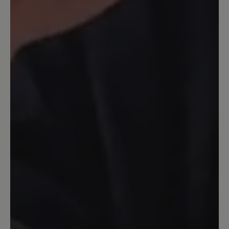
klobige Form stört mich etwas…
14. September 2023 14:23
Bewertung mit 5 von 5 Sternen
Katharina
Obwohl ich schon viele Schuhe von Bär
trage muss ich sagen,daß dieser Schuh
einzigartig ist.Hier stimmt alles.Dieser
Schuh ist ei e Wohltat für die Füße.
Anziehen und loslaufen. Egal auf
welchem Untergrund egal wieviel
Kilometer die Füße bleiben
entspannt.Nach einer Hallux Operation
im Januar habe ich h immer noch
Schmerzen beim Laufen dieser Schuh