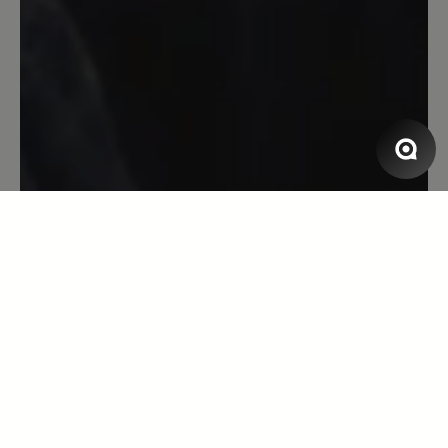
erleichtert mir das Laufen enorm.Der
Schuh ist jeden Cent wert.ich werde ihn
mir noch in einer anderen Farbe kaufen.
13. April 2023 07:20
Bewertung mit 5 von 5 Sternen
Super bequem!
Aufgrund diverser Fussprobleme mein
erstes paar Bärschuhe. Sämtliche
Komfortschuhe anderer Hersteller sind
im Vorfussbereich für mich zu eng.
Aufgrund Arztempfehlung diesen Schuh
gekauft und hier drückt nichts! Perfekt!
Wenn jetzt noch die Einlagen vom