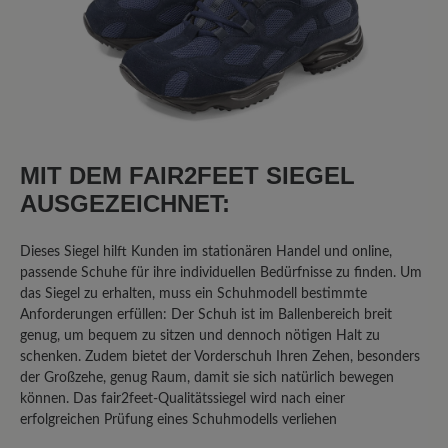
11. September 2025 11:06
Bewertung mit 1 von 5 Sternen
Klobiger Schuh in schöner Farbe
MIT DEM FAIR2FEET SIEGEL
Ich habe diesen Schuh gewählt, da ich
Problemfüsse habe und einen
AUSGEZEICHNET:
bequemen Freizeitschuh in grün
gesucht habe. Glücklich bin ich damit
Dieses Siegel hilft Kunden im stationären Handel und online,
jedoch nicht. Die Sohle hat kein
passende Schuhe für ihre individuellen Bedürfnisse zu finden. Um
Abrollverhalten, das Innenteil besteht
das Siegel zu erhalten, muss ein Schuhmodell bestimmte
Anforderungen erfüllen: Der Schuh ist im Ballenbereich breit
aus nicht atmungsaktivem Material, das
genug, um bequem zu sitzen und dennoch nötigen Halt zu
schon nach einmaligem Tragen
schenken. Zudem bietet der Vorderschuh Ihren Zehen, besonders
unangenehm riecht. Die Schuhe sind
der Großzehe, genug Raum, damit sie sich natürlich bewegen
klobig und nach 1 stündigem
können. Das fair2feet-Qualitätssiegel wird nach einer
Spaziergang hatte ich sehr gestresste
erfolgreichen Prüfung eines Schuhmodells verliehen
Knie aufgrund des mangelnden