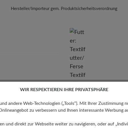
Hersteller/Importeur gem. Produktsicherheitsverordnung
Marke:
BÄR
BÄR GmbH
leidelsheimer Str. 15/1, 74321 Bietigheim-Bissingen, Deutschla
E-mail:
kundenbetreuung@baer-schuhe.de
Telefon: 0800 51 65 65 56 (gebührenfrei)
WIR RESPEKTIEREN IHRE PRIVATSPHÄRE
Futter
 andere Web-Technologien („Tools“). Mit Ihrer Zustimmung nutz
Textilfutter/Ferse Textilfutter
Onlineangebot zu verbessern und Ihnen interessante Werbung au
ren und direkt zur Webseite weiter zu navigieren, oder auf „Indivi