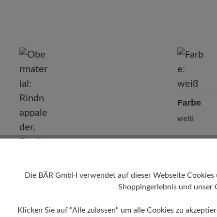
P
Farbe
weiß
Obermaterial
Die BÄR GmbH verwendet auf dieser Webseite Cookies und
Rindnappaleder, Textil
Shoppingerlebnis und unser 
Klicken Sie auf "Alle zulassen" um alle Cookies zu akzeptie