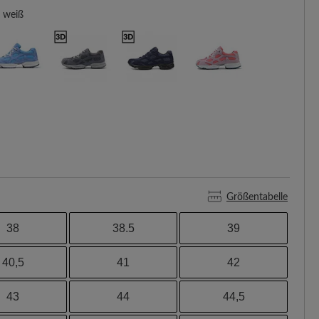
weiß
Größentabelle
38
38.5
39
40,5
41
42
43
44
44,5