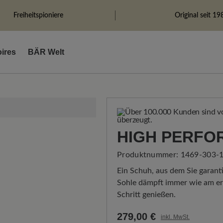
Freiheitspioniere
Original seit 19
ires
BÄR Welt
HIGH PERFO
Produktnummer:
1469-303-1
Ein Schuh, aus dem Sie garanti
Sohle dämpft immer wie am ers
Schritt genießen.
279,00 €
inkl. MwSt.