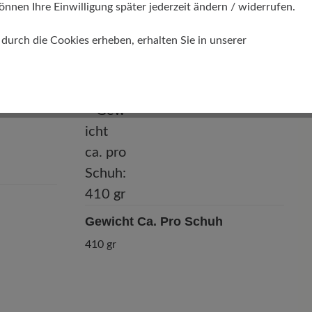
önnen Ihre Einwilligung später jederzeit ändern / widerrufen.
Passform
urch die Cookies erheben, erhalten Sie in unserer
Comfort - Weite Passform (H) - Für
normale bis kräftige Füße
Gewicht Ca. Pro Schuh
410 gr