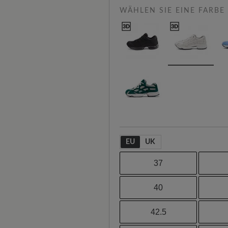
WÄHLEN SIE EINE FARBE
EU
UK
37
40
42.5