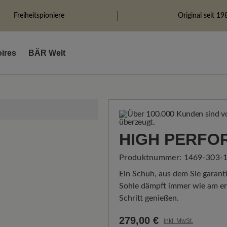
Freiheitspioniere
Original seit 19
ires
BÄR Welt
HIGH PERFO
Produktnummer:
1469-303-1
Ein Schuh, aus dem Sie garanti
Sohle dämpft immer wie am ers
Schritt genießen.
279,00 €
inkl. MwSt.