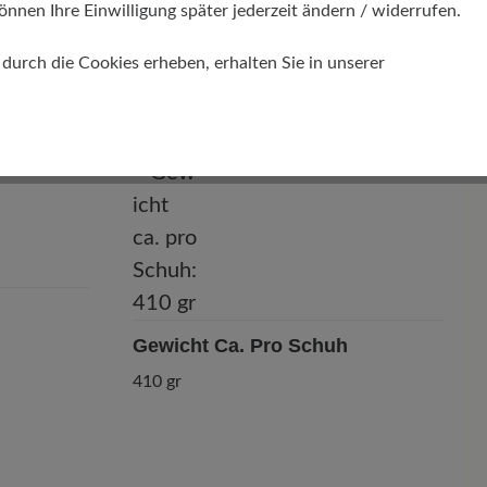
önnen Ihre Einwilligung später jederzeit ändern / widerrufen.
Passform
urch die Cookies erheben, erhalten Sie in unserer
Comfort - Weite Passform (H) - Für
normale bis kräftige Füße
Gewicht Ca. Pro Schuh
410 gr