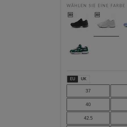
WÄHLEN SIE EINE FARBE
EU
UK
37
40
42.5