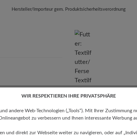
Hersteller/Importeur gem. Produktsicherheitsverordnung
Marke:
BÄR
BÄR GmbH
leidelsheimer Str. 15/1, 74321 Bietigheim-Bissingen, Deutschla
E-mail:
kundenbetreuung@baer-schuhe.de
Telefon: 0800 51 65 65 56 (gebührenfrei)
WIR RESPEKTIEREN IHRE PRIVATSPHÄRE
Futter
 andere Web-Technologien („Tools“). Mit Ihrer Zustimmung nutz
Textilfutter/Ferse Textilfutter
Onlineangebot zu verbessern und Ihnen interessante Werbung au
ren und direkt zur Webseite weiter zu navigieren, oder auf „Indivi