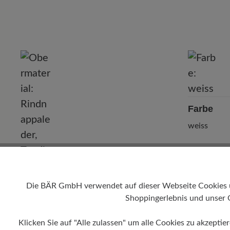
P
Farbe
weiss
Obermaterial
Die BÄR GmbH verwendet auf dieser Webseite Cookies und
Rindnappaleder, Textil
Shoppingerlebnis und unser 
Klicken Sie auf "Alle zulassen" um alle Cookies zu akzeptie