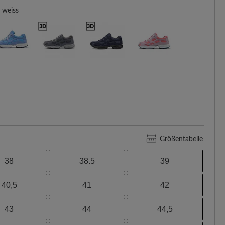
weiss
Größentabelle
38
38.5
39
40,5
41
42
43
44
44,5