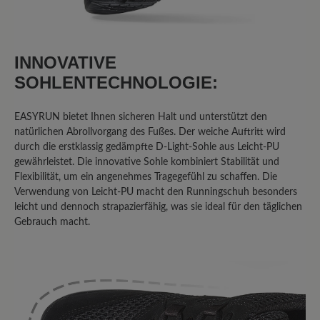
Ich bin mit dem Schuh extrem
unzufrieden. Er wiegt doppelt so viel
wie herkömmliche Laufschuhe. Die
INNOVATIVE
Sohle ist kaum stoßgedämpft. Die Füße
SOHLENTECHNOLOGIE:
schwitzen im Schuh. Und am
schlimmsten ist, dass Fa. Bär nicht auf
EASYRUN bietet Ihnen sicheren Halt und unterstützt den
Fragen/Hinweise reagiert, die ich über
natürlichen Abrollvorgang des Fußes. Der weiche Auftritt wird
das Kontaktformular mehrfach
durch die erstklassig gedämpfte D-Light-Sohle aus Leicht-PU
geschrieben habe. Kann ich leider gar
gewährleistet. Die innovative Sohle kombiniert Stabilität und
nicht weiterempfehlen.
Flexibilität, um ein angenehmes Tragegefühl zu schaffen. Die
Verwendung von Leicht-PU macht den Runningschuh besonders
leicht und dennoch strapazierfähig, was sie ideal für den täglichen
Gebrauch macht.
18. Juni 2024 10:49
Bewertung mit 5 von 5 Sternen
Frau.