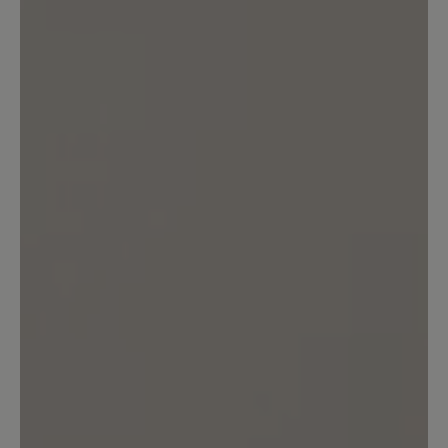
Aber solange nicht mehr und
unterschiedliche Modelle bis Größe 15
angeboten werden kann ich wohl nicht
Ihr treuer Kunde bleiben. Schade.
Freundliche und nach wie vor
zufriedene Grüße! PS: Ich werde die
Homepage im Auge behalten. Vielleicht
tut sich ja doch was...
10. Mai 2023 15:23
Bewertung mit 5 von 5 Sternen
nicht ganz perfekt
Typisch Bär - super bequem - nur leider
ist das Material relativ rasch hinüber