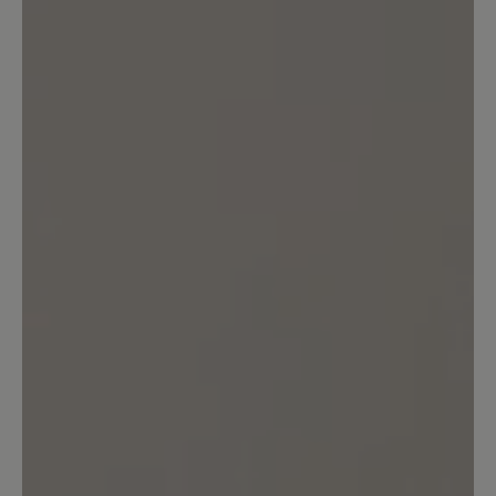
und es zeigt sich ein Loch im Gewebe
15. April 2023 08:54
Bewertung mit 5 von 5 Sternen
Sehr bequem, aber...
... ich hätte mir eine stärkere Dämpfung
gewünscht. Im Vergleich mit Joe
Nimbles Addict ist die Sohle dieses
Schuhs weniger gut gedämpft. Die
Zehenbreite ist aber super, Material und
Farbe (grau.gelb) sehr gekungen und
färben bei mir nicht. Die Schnürung
habe ich durch andere Schnürbänder
besser an meinen Fuß angepasst. Jetzt
ist er perfekt.