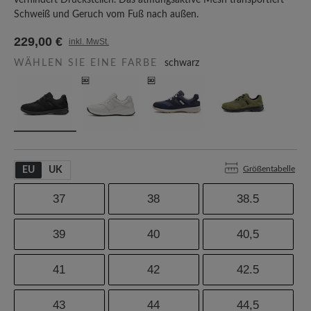
verhindert Druckstellen. Das atmungsaktive Mesh transportiert
Schweiß und Geruch vom Fuß nach außen.
229,00 €
inkl. MwSt.
WÄHLEN SIE EINE FARBE
schwarz
Größentabelle
EU
UK
37
38
38.5
39
40
40,5
41
42
42.5
43
44
44,5