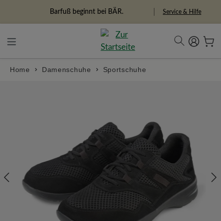
alt springen
Freiheitspioniere
Service & Hilfe
Home
Damenschuhe
Sportschuhe
Bildergalerie überspringen