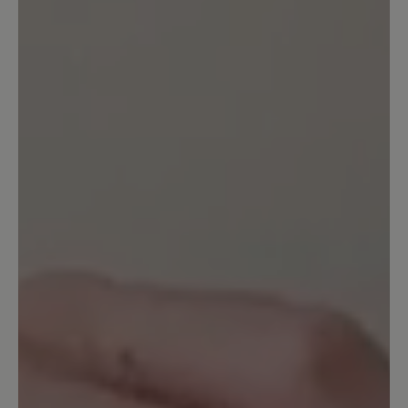
13. April 2023 07:04
Bewertung mit 5 von 5 Sternen
Sehr bequem
Der Schuh ist sehr bequem und weich
gepolsterter! Nichts drückt!
7. April 2022 18:47
Bewertung mit 4 von 5 Sternen
Mein erster Bär-Schuh seit Jahren