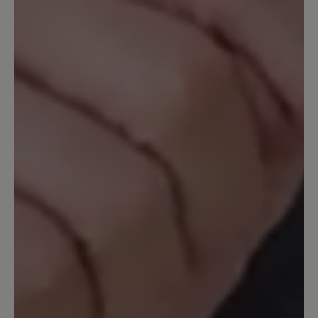
...und wie erwartet gibt er mit ein
wunderbares Laufgefühl. Dieser
erfreulich leichte Sportschuh wird
wegen meiner Fußprobleme als
Wanderschuh genutzt. Er wirkt luftig
und ist hoffentlich nicht so warm wie
meine anderen Sportschuhe. Optik sehr
nett, Farbe auch. Bin sehr zufrieden.