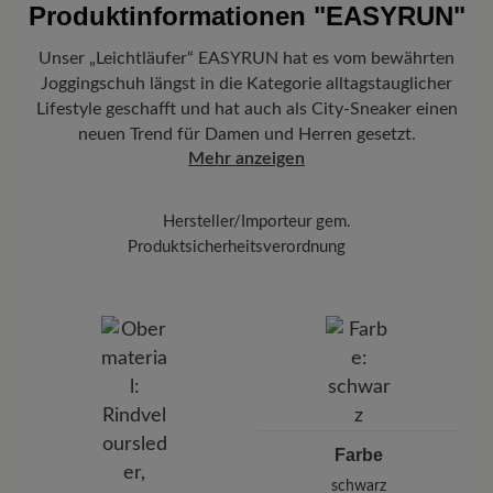
Produktinformationen
"EASYRUN"
Unser „Leichtläufer“ EASYRUN hat es vom bewährten
Joggingschuh längst in die Kategorie alltagstauglicher
Lifestyle geschafft und hat auch als City-Sneaker einen
neuen Trend für Damen und Herren gesetzt.
Mehr anzeigen
Hersteller/Importeur gem.
Produktsicherheitsverordnung
Marke:
BÄR
BÄR GmbH
Pleidelsheimer Str. 15/1, 74321 Bietigheim-Bissingen,
Deutschland
E-mail:
kundenbetreuung@baer-schuhe.de
Telefon: 0800 51 65 65 56 (gebührenfrei)
Farbe
schwarz