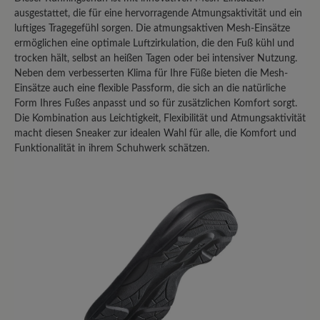
ausgestattet, die für eine hervorragende Atmungsaktivität und ein
Bewerten Sie dieses Produkt!
luftiges Tragegefühl sorgen. Die atmungsaktiven Mesh-Einsätze
ermöglichen eine optimale Luftzirkulation, die den Fuß kühl und
trocken hält, selbst an heißen Tagen oder bei intensiver Nutzung.
Teilen Sie Ihre Erfahrungen mit anderen
Neben dem verbesserten Klima für Ihre Füße bieten die Mesh-
Kunden.
Einsätze auch eine flexible Passform, die sich an die natürliche
Form Ihres Fußes anpasst und so für zusätzlichen Komfort sorgt.
Bewertung schreiben
Die Kombination aus Leichtigkeit, Flexibilität und Atmungsaktivität
macht diesen Sneaker zur idealen Wahl für alle, die Komfort und
Funktionalität in ihrem Schuhwerk schätzen.
Sortiert nach
8
Bewertungen
3. Juni 2025 08:24
Bewertung mit 5 von 5 Sternen
Easyrun