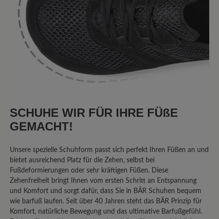
Laufsohle ist ok.nur Stoff oben wir
immer enger.Siecherheitdetail
fehlen.coretours muss Mann noch
tragen können..
4. Juni 2024 17:18
Bewertung mit 3 von 5 Sternen
SCHUHE WIR FÜR IHRE FÜßE
leider nicht "optimal"
GEMACHT!
Es gab früher einen sehr ähnlichen
Unsere spezielle Schuhform passt sich perfekt Ihren Füßen an und
Schuh, der leider nicht mehr im
bietet ausreichend Platz für die Zehen, selbst bei
Sortiment erscheint. Das Modell
Fußdeformierungen oder sehr kräftigen Füßen. Diese
Zehenfreiheit bringt Ihnen vom ersten Schritt an Entspannung
Easyrun ist vom Grundaufbau fast
und Komfort und sorgt dafür, dass Sie in BÄR Schuhen bequem
gleich, aber im Fersenbereich nach oben
wie barfuß laufen. Seit über 40 Jahren steht das BÄR Prinzip für
höher geschnitten, für meine Füße
Komfort, natürliche Bewegung und das ultimative Barfußgefühl.
leider nicht geeignet, der