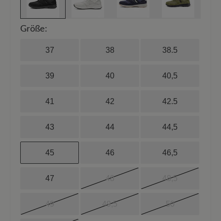
Größe:
37
38
38.5
39
40
40,5
41
42
42.5
43
44
44,5
45
46
46,5
47
48
48,5
49
49,5
50