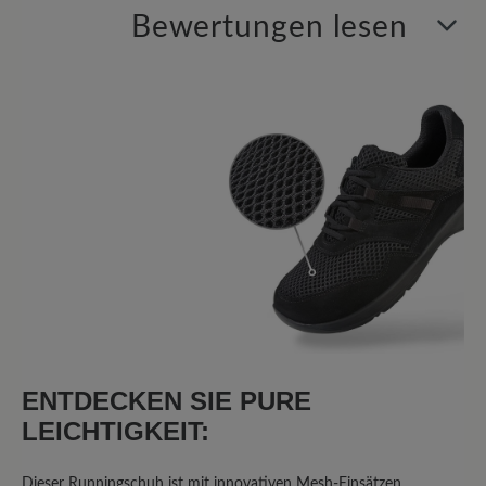
Bewertungen lesen
8 von 8 Bewertungen
4.63 von 5 Sternen
Durchschnittliche Bewertung von
75%
Perfekt (6)
13%
Sehr gut (1)
13%
Gut (1)
0%
Akzeptierbar (0)
ENTDECKEN SIE PURE
LEICHTIGKEIT:
0%
Unbefriedigend (0)
Dieser Runningschuh ist mit innovativen Mesh-Einsätzen