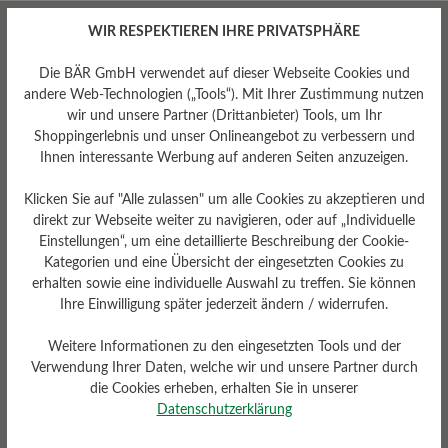
WIR RESPEKTIEREN IHRE PRIVATSPHÄRE
Die BÄR GmbH verwendet auf dieser Webseite Cookies und
andere Web-Technologien („Tools“). Mit Ihrer Zustimmung nutzen
wir und unsere Partner (Drittanbieter) Tools, um Ihr
Passform
Shoppingerlebnis und unser Onlineangebot zu verbessern und
Ihnen interessante Werbung auf anderen Seiten anzuzeigen.
Comfort - Weite Passform
(H) - Für normale bis kräftige
Füße
Klicken Sie auf "Alle zulassen" um alle Cookies zu akzeptieren und
direkt zur Webseite weiter zu navigieren, oder auf „Individuelle
Einstellungen“, um eine detaillierte Beschreibung der Cookie-
Kategorien und eine Übersicht der eingesetzten Cookies zu
erhalten sowie eine individuelle Auswahl zu treffen. Sie können
Bewertungen lesen
Ihre Einwilligung später jederzeit ändern / widerrufen.
Weitere Informationen zu den eingesetzten Tools und der
Verwendung Ihrer Daten, welche wir und unsere Partner durch
0 von 0 Bewertungen
die Cookies erheben, erhalten Sie in unserer
Datenschutzerklärung