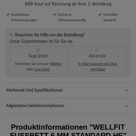
BÄR-Kauf auf Rechnung ab Ihrer 2. Bestellung
Kostenlose
Sicher &
Schneller
Rücksendungen
Vertrauenswürdig
Versand
Brauchen Sie Hilfe vor der Bestellung?
Unser Expertenteam ist für Sie da.
Tagsüber
Abends
Erreichen Sie uns per
Telefon
E-Mail-Support via Chat
oder
Live-Chat
.
verfügbar
Merkmale Und Spezifikationen
Passform:
Comfort - Weite Passform (H) - Für normale bis
kräftige Füße
Allgemeine Lieferinformationen
Versand- und Verpackungskosten:
Unsere Standardkosten
betragen 5,90€ und werden automatisch Ihrem Warenkorb
Produktinformationen
"WELLFIT
hinzugefügt – unabhängig vom Bestellwert.
FUSSBETT 6 MM STANDARD HE"
Freuen Sie sich auf Ihr Paket!
Sobald Ihre Bestellung unser Lager in