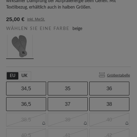
wirksamer Dämpfung der Aufprallenergie beim Gehen. Mit
Textilbezug, erhältlich auch in halben Größen.
25,00 €
inkl. MwSt.
WÄHLEN SIE EINE FARBE
beige
Größentabelle
EU
UK
34,5
35
36
36,5
37
38
38.5
39
40
40,5
41
42