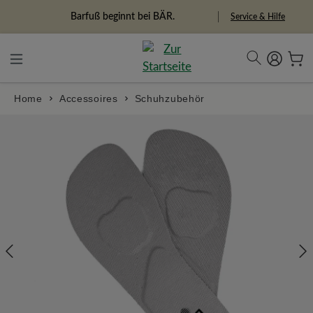
alt springen
Freiheitspioniere
Service & Hilfe
Home
Accessoires
Schuhzubehör
Bildergalerie überspringen