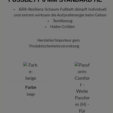
Deutschland verlassen hat, erhalten Sie eine Versandbestätigung.
BÄR-Resilienz-Schaum Fußbett dämpft individuell
Mit der beigefügten Sendungsnummer können Sie genau
und extrem wirksam die Aufprallenergie beim Gehen
nachverfolgen, wo sich Ihr neues BÄR Lieblingsstück gerade
befindet.
Textilbezug
Halbe Größen
Hersteller/Importeur gem.
Produktsicherheitsverordnung
Marke:
BÄR
BÄR GmbH
Pleidelsheimer Str. 15/1, 74321 Bietigheim-Bissingen,
Deutschland
E-mail:
kundenbetreuung@baer-schuhe.de
Telefon: 0800 51 65 65 56 (gebührenfrei)
Farbe
beige