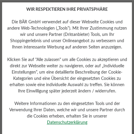
WIR RESPEKTIEREN IHRE PRIVATSPHÄRE
Die BÄR GmbH verwendet auf dieser Webseite Cookies und
andere Web-Technologien („Tools“). Mit Ihrer Zustimmung nutzen
wir und unsere Partner (Drittanbieter) Tools, um Ihr
Passform
Shoppingerlebnis und unser Onlineangebot zu verbessern und
Ihnen interessante Werbung auf anderen Seiten anzuzeigen.
Comfort - Weite Passform
(H) - Für normale bis kräftige
Füße
Klicken Sie auf "Alle zulassen" um alle Cookies zu akzeptieren und
direkt zur Webseite weiter zu navigieren, oder auf „Individuelle
Einstellungen“, um eine detaillierte Beschreibung der Cookie-
Kategorien und eine Übersicht der eingesetzten Cookies zu
erhalten sowie eine individuelle Auswahl zu treffen. Sie können
Bewertungen lesen
Ihre Einwilligung später jederzeit ändern / widerrufen.
Weitere Informationen zu den eingesetzten Tools und der
Verwendung Ihrer Daten, welche wir und unsere Partner durch
0 von 0 Bewertungen
die Cookies erheben, erhalten Sie in unserer
Datenschutzerklärung