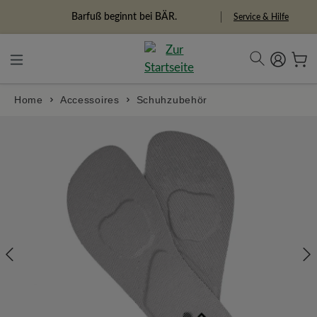
alt springen
Freiheitspioniere
Service & Hilfe
Home
Accessoires
Schuhzubehör
Bildergalerie überspringen