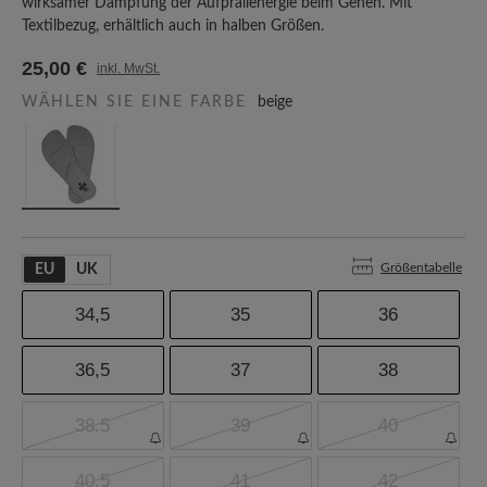
wirksamer Dämpfung der Aufprallenergie beim Gehen. Mit
Textilbezug, erhältlich auch in halben Größen.
25,00 €
inkl. MwSt.
WÄHLEN SIE EINE FARBE
beige
Größentabelle
EU
UK
34,5
35
36
36,5
37
38
38.5
39
40
40,5
41
42