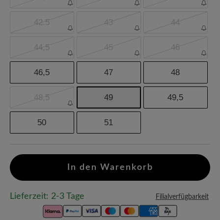
42.5
43
44
44,5
45
46
46,5
47
48
48,5
49
49,5
50
51
In den Warenkorb
Lieferzeit: 2-3 Tage
Filialverfügbarkeit