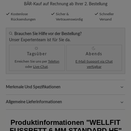
BÄR-Kauf auf Rechnung ab Ihrer 2. Bestellung
Kostenlose
Sicher &
Schneller
Rücksendungen
Vertrauenswürdig
Versand
Brauchen Sie Hilfe vor der Bestellung?
Unser Expertenteam ist für Sie da.
Tagsüber
Abends
Erreichen Sie uns per
Telefon
E-Mail-Support via Chat
oder
Live-Chat
.
verfügbar
Merkmale Und Spezifikationen
Passform:
Comfort - Weite Passform (H) - Für normale bis
kräftige Füße
Allgemeine Lieferinformationen
Versand- und Verpackungskosten:
Unsere Standardkosten
betragen 5,90€ und werden automatisch Ihrem Warenkorb
Produktinformationen
"WELLFIT
hinzugefügt – unabhängig vom Bestellwert.
FUSSBETT 6 MM STANDARD HE"
Freuen Sie sich auf Ihr Paket!
Sobald Ihre Bestellung unser Lager in