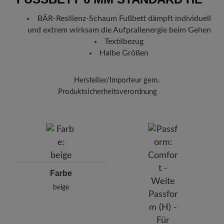
Deutschland verlassen hat, erhalten Sie eine Versandbestätigung.
BÄR-Resilienz-Schaum Fußbett dämpft individuell
Mit der beigefügten Sendungsnummer können Sie genau
und extrem wirksam die Aufprallenergie beim Gehen
nachverfolgen, wo sich Ihr neues BÄR Lieblingsstück gerade
befindet.
Textilbezug
Halbe Größen
Hersteller/Importeur gem.
Produktsicherheitsverordnung
Marke:
BÄR
BÄR GmbH
Pleidelsheimer Str. 15/1, 74321 Bietigheim-Bissingen,
Deutschland
E-mail:
kundenbetreuung@baer-schuhe.de
Telefon: 0800 51 65 65 56 (gebührenfrei)
Farbe
beige