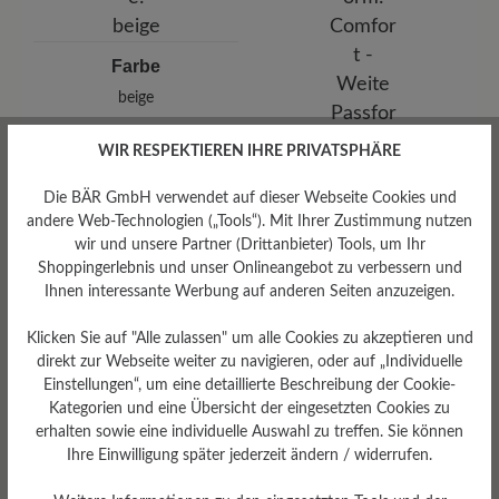
E-mail:
kundenbetreuung@baer-schuhe.de
Telefon: 0800 51 65 65 56 (gebührenfrei)
Farbe
beige
WIR RESPEKTIEREN IHRE PRIVATSPHÄRE
Die BÄR GmbH verwendet auf dieser Webseite Cookies und
andere Web-Technologien („Tools“). Mit Ihrer Zustimmung nutzen
wir und unsere Partner (Drittanbieter) Tools, um Ihr
Shoppingerlebnis und unser Onlineangebot zu verbessern und
Ihnen interessante Werbung auf anderen Seiten anzuzeigen.
Passform
Klicken Sie auf "Alle zulassen" um alle Cookies zu akzeptieren und
Comfort - Weite Passform
direkt zur Webseite weiter zu navigieren, oder auf „Individuelle
(H) - Für normale bis kräftige
Einstellungen“, um eine detaillierte Beschreibung der Cookie-
Füße
Kategorien und eine Übersicht der eingesetzten Cookies zu
erhalten sowie eine individuelle Auswahl zu treffen. Sie können
Ihre Einwilligung später jederzeit ändern / widerrufen.