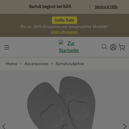
alt springen
Barfuß beginnt bei BÄR.
Service & Hilfe
hello Sale
Bis zu -50% Ersparnis auf ausgewählte Modelle*
jetzt shoppen
Home
Accessoires
Schuhzubehör
Bildergalerie überspringen