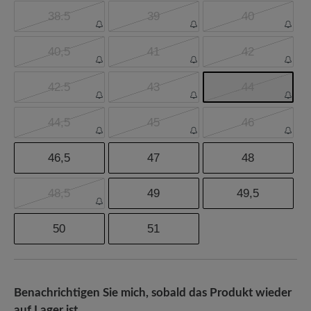
38.5
39
40
40,5
41
42
42.5
43
44
44,5
45
46
46,5
47
48
48,5
49
49,5
50
51
Benachrichtigen Sie mich, sobald das Produkt wieder
auf Lager ist.