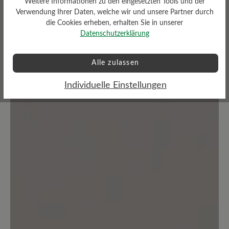
Weitere Informationen zu den eingesetzten Tools und der
Bewertungen lesen
Verwendung Ihrer Daten, welche wir und unsere Partner durch
die Cookies erheben, erhalten Sie in unserer
Datenschutzerklärung
0 von 0 Bewertungen
Alle zulassen
Durchschnittliche Bewertung von
Individuelle Einstellungen
Bewerten Sie dieses Produkt!
Teilen Sie Ihre Erfahrungen mit anderen
Kunden.
Bewertung schreiben