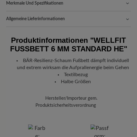
Merkmale Und Spezifikationen
Passform:
Comfort - Weite Passform (H) - Für normale bis
kräftige Füße
Allgemeine Lieferinformationen
Versand- und Verpackungskosten:
Unsere Standardkosten
betragen 5,90€ und werden automatisch Ihrem Warenkorb
Produktinformationen
"WELLFIT
hinzugefügt – unabhängig vom Bestellwert.
FUSSBETT 6 MM STANDARD HE"
Freuen Sie sich auf Ihr Paket!
Sobald Ihre Bestellung unser Lager in
Deutschland verlassen hat, erhalten Sie eine Versandbestätigung.
BÄR-Resilienz-Schaum Fußbett dämpft individuell
Mit der beigefügten Sendungsnummer können Sie genau
und extrem wirksam die Aufprallenergie beim Gehen
nachverfolgen, wo sich Ihr neues BÄR Lieblingsstück gerade
befindet.
Textilbezug
Halbe Größen
Hersteller/Importeur gem.
Produktsicherheitsverordnung
Marke:
BÄR
BÄR GmbH
Pleidelsheimer Str. 15/1, 74321 Bietigheim-Bissingen,
Deutschland