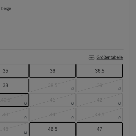
beige
Größentabelle
35
36
36,5
38
38.5
39
40,5
41
42
43
44
44,5
46
46,5
47