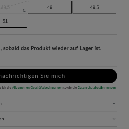
48,5
49
49,5
51
, sobald das Produkt wieder auf Lager ist.
nachrichtigen Sie mich
e ich die
Allgemeinen Geschäftsbedingungen
sowie die
Datenschutzbestimmungen
n
sform (H) - Für normale bis kräftige Füße
en