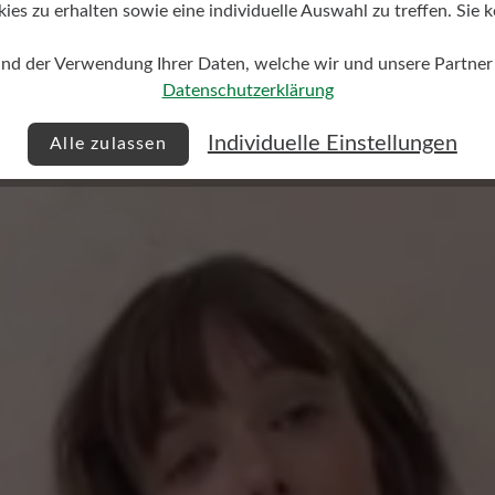
s zu erhalten sowie eine individuelle Auswahl zu treffen. Sie k
und der Verwendung Ihrer Daten, welche wir und unsere Partner d
Datenschutzerklärung
Keine Bewertungen gefund
Individuelle Einstellungen
Alle zulassen
 von 0 von 5 Sternen
mit anderen