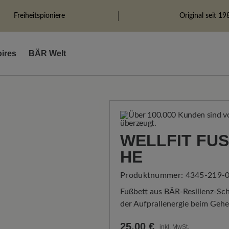
Freiheitspioniere
Original seit 19
ires
BÄR Welt
WELLFIT FUS
E
Produktnummer:
4345-219-0
Fußbett aus BÄR-Resilienz-Sc
der Aufprallenergie beim Gehen
25,00 €
inkl. MwSt.