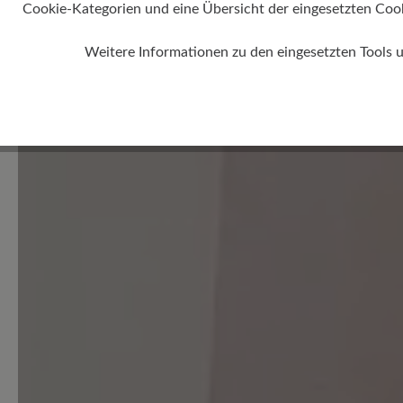
Cookie-Kategorien und eine Übersicht der eingesetzten Cookie
0 von 0 Bewertungen
Weitere Informationen zu den eingesetzten Tools 
Durchschnittliche Bewertung
Bewerten Sie dieses Produkt!
Teilen Sie Ihre Erfahrungen 
Kunden.
Bewertung schreiben