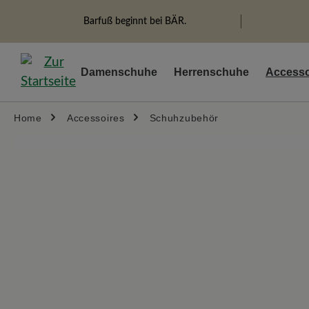
springen
Zur Hauptnavigation springen
Barfuß beginnt bei BÄR.
Damenschuhe
Herrenschuhe
Accesso
Home
Accessoires
Schuhzubehör
Bildergalerie überspringen