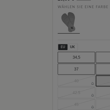
WÄHLEN SIE EINE FARBE
EU
UK
34,5
37
40
42.5
45