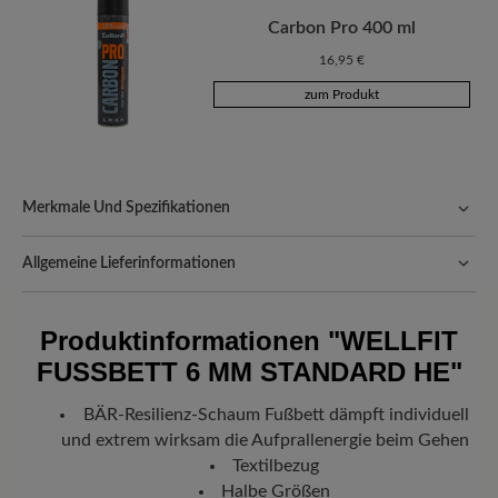
Carbon Pro 400 ml
16,95 €
zum Produkt
Merkmale Und Spezifikationen
Passform:
Comfort - Weite Passform (H) - Für normale bis
kräftige Füße
Allgemeine Lieferinformationen
Versand- und Verpackungskosten:
Unsere Standardkosten
betragen 5,90€ und werden automatisch Ihrem Warenkorb
Produktinformationen
"WELLFIT
hinzugefügt – unabhängig vom Bestellwert.
FUSSBETT 6 MM STANDARD HE"
Freuen Sie sich auf Ihr Paket!
Sobald Ihre Bestellung unser Lager in
Deutschland verlassen hat, erhalten Sie eine Versandbestätigung.
BÄR-Resilienz-Schaum Fußbett dämpft individuell
Mit der beigefügten Sendungsnummer können Sie genau
und extrem wirksam die Aufprallenergie beim Gehen
nachverfolgen, wo sich Ihr neues BÄR Lieblingsstück gerade
befindet.
Textilbezug
Halbe Größen