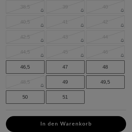
38.5
39
40
40,5
41
42
42.5
43
44
44,5
45
46
46,5
47
48
48,5
49
49,5
50
51
In den Warenkorb