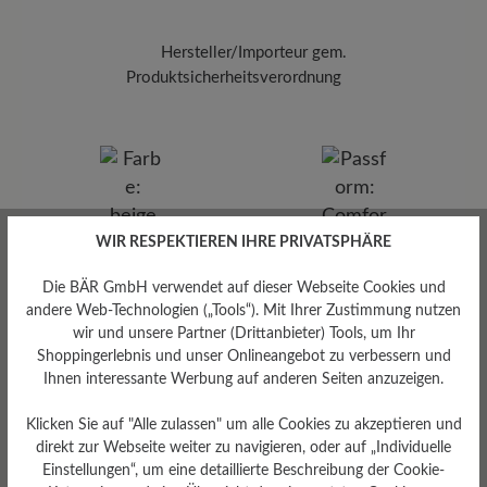
Hersteller/Importeur gem.
Produktsicherheitsverordnung
Marke:
BÄR
BÄR GmbH
Pleidelsheimer Str. 15/1, 74321 Bietigheim-Bissingen,
Deutschland
E-mail:
kundenbetreuung@baer-schuhe.de
Telefon: 0800 51 65 65 56 (gebührenfrei)
WIR RESPEKTIEREN IHRE PRIVATSPHÄRE
Farbe
beige
Die BÄR GmbH verwendet auf dieser Webseite Cookies und
andere Web-Technologien („Tools“). Mit Ihrer Zustimmung nutzen
wir und unsere Partner (Drittanbieter) Tools, um Ihr
Shoppingerlebnis und unser Onlineangebot zu verbessern und
Ihnen interessante Werbung auf anderen Seiten anzuzeigen.
Klicken Sie auf "Alle zulassen" um alle Cookies zu akzeptieren und
direkt zur Webseite weiter zu navigieren, oder auf „Individuelle
Einstellungen“, um eine detaillierte Beschreibung der Cookie-