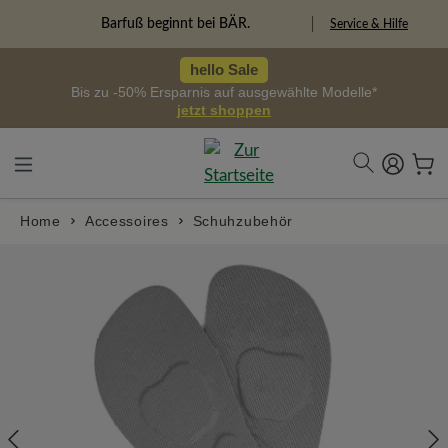
alt springen
Freiheitspioniere
Service & Hilfe
hello Sale
Bis zu -50% Ersparnis auf ausgewählte Modelle*
jetzt shoppen
Home
Accessoires
Schuhzubehör
Bildergalerie überspringen