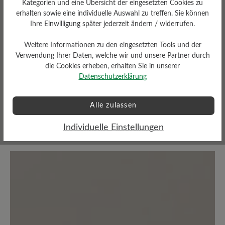
Kategorien und eine Übersicht der eingesetzten Cookies zu
Passform
erhalten sowie eine individuelle Auswahl zu treffen. Sie können
Ihre Einwilligung später jederzeit ändern / widerrufen.
Comfort - Weite Passform
(H) - Für normale bis kräftige
Füße
Weitere Informationen zu den eingesetzten Tools und der
Verwendung Ihrer Daten, welche wir und unsere Partner durch
die Cookies erheben, erhalten Sie in unserer
Datenschutzerklärung
Bewertungen lesen
Alle zulassen
Individuelle Einstellungen
0 von 0 Bewertungen
Durchschnittliche Bewertung von
Bewerten Sie dieses Produkt!
Teilen Sie Ihre Erfahrungen mit anderen