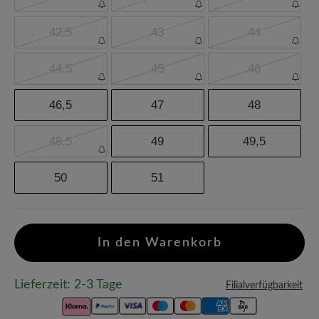
42.5
43
44
44,5
45
46
46,5
47
48
48,5
49
49,5
50
51
In den Warenkorb
Lieferzeit: 2-3 Tage
Filialverfügbarkeit