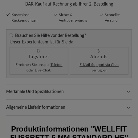
BÄR-Kauf auf Rechnung ab Ihrer 2. Bestellung
Kostenlose
Sicher &
Schneller
Rücksendungen
Vertrauenswürdig
Versand
Brauchen Sie Hilfe vor der Bestellung?
Unser Expertenteam ist für Sie da.
Tagsüber
Abends
Erreichen Sie uns per
Telefon
E-Mail-Support via Chat
oder
Live-Chat
.
verfügbar
Merkmale Und Spezifikationen
Passform:
Comfort - Weite Passform (H) - Für normale bis
kräftige Füße
Allgemeine Lieferinformationen
Versand- und Verpackungskosten:
Unsere Standardkosten
betragen 5,90€ und werden automatisch Ihrem Warenkorb
Produktinformationen
"WELLFIT
hinzugefügt – unabhängig vom Bestellwert.
FUSSBETT 6 MM STANDARD HE"
Freuen Sie sich auf Ihr Paket!
Sobald Ihre Bestellung unser Lager in