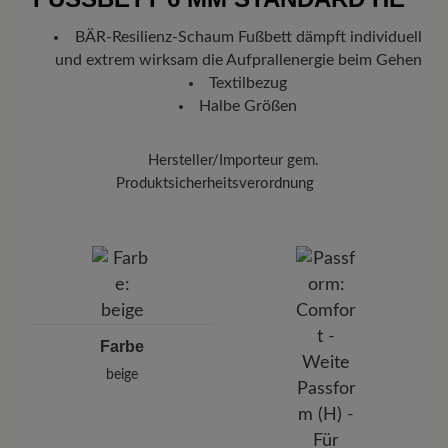
Deutschland verlassen hat, erhalten Sie eine Versandbestätigung.
BÄR-Resilienz-Schaum Fußbett dämpft individuell
Mit der beigefügten Sendungsnummer können Sie genau
und extrem wirksam die Aufprallenergie beim Gehen
nachverfolgen, wo sich Ihr neues BÄR Lieblingsstück gerade
befindet.
Textilbezug
Halbe Größen
Hersteller/Importeur gem.
Produktsicherheitsverordnung
Marke:
BÄR
BÄR GmbH
Pleidelsheimer Str. 15/1, 74321 Bietigheim-Bissingen,
Deutschland
E-mail:
kundenbetreuung@baer-schuhe.de
Telefon: 0800 51 65 65 56 (gebührenfrei)
Farbe
beige