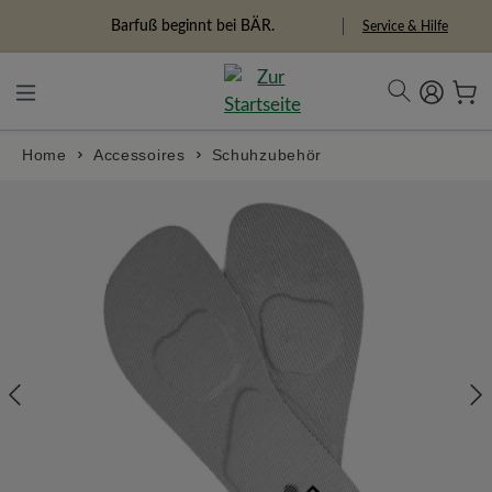
alt springen
Freiheitspioniere
Service & Hilfe
Home
Accessoires
Schuhzubehör
Bildergalerie überspringen