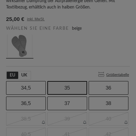
wirksamer Dämpfung der Aufprallenergie beim Gehen. Mit
Textilbezug, erhältlich auch in halben Größen.
25,00 €
inkl. MwSt.
WÄHLEN SIE EINE FARBE
beige
Größentabelle
EU
UK
34,5
35
36
36,5
37
38
38.5
39
40
40,5
41
42