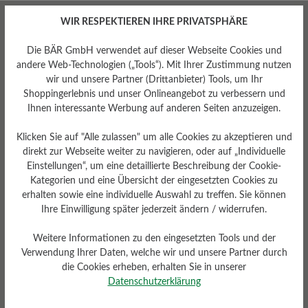
WIR RESPEKTIEREN IHRE PRIVATSPHÄRE
Die BÄR GmbH verwendet auf dieser Webseite Cookies und
andere Web-Technologien („Tools“). Mit Ihrer Zustimmung nutzen
wir und unsere Partner (Drittanbieter) Tools, um Ihr
Passform
Shoppingerlebnis und unser Onlineangebot zu verbessern und
Ihnen interessante Werbung auf anderen Seiten anzuzeigen.
Comfort - Weite Passform
(H) - Für normale bis kräftige
Füße
Klicken Sie auf "Alle zulassen" um alle Cookies zu akzeptieren und
direkt zur Webseite weiter zu navigieren, oder auf „Individuelle
Einstellungen“, um eine detaillierte Beschreibung der Cookie-
Kategorien und eine Übersicht der eingesetzten Cookies zu
erhalten sowie eine individuelle Auswahl zu treffen. Sie können
Bewertungen lesen
Ihre Einwilligung später jederzeit ändern / widerrufen.
Weitere Informationen zu den eingesetzten Tools und der
Verwendung Ihrer Daten, welche wir und unsere Partner durch
0 von 0 Bewertungen
die Cookies erheben, erhalten Sie in unserer
Datenschutzerklärung