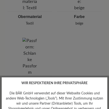
Deutschland
lassen Sie es kurz einwirken.
E-mail:
kundenbetreuung@baer-schuhe.de
Telefon: 0800 51 65 65 56 (gebührenfrei)
Obermaterial
Farbe
Textil
beige
Passform
WIR RESPEKTIEREN IHRE PRIVATSPHÄRE
Schlanke Passform
Die BÄR GmbH verwendet auf dieser Webseite Cookies und
andere Web-Technologien („Tools“). Mit Ihrer Zustimmung nutzen
wir und unsere Partner (Drittanbieter) Tools, um Ihr
Shoppingerlebnis und unser Onlineangebot zu verbessern und