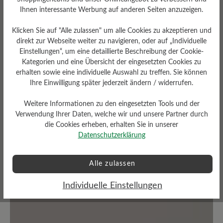
Ihnen interessante Werbung auf anderen Seiten anzuzeigen.
Bewertungen lesen
Klicken Sie auf "Alle zulassen" um alle Cookies zu akzeptieren und
direkt zur Webseite weiter zu navigieren, oder auf „Individuelle
0 von 0 Bewertungen
Einstellungen“, um eine detaillierte Beschreibung der Cookie-
Kategorien und eine Übersicht der eingesetzten Cookies zu
erhalten sowie eine individuelle Auswahl zu treffen. Sie können
Ihre Einwilligung später jederzeit ändern / widerrufen.
Durchschnittliche Bewertung von
Weitere Informationen zu den eingesetzten Tools und der
Bewerten Sie dieses Produkt!
Verwendung Ihrer Daten, welche wir und unsere Partner durch
die Cookies erheben, erhalten Sie in unserer
Datenschutzerklärung
Teilen Sie Ihre Erfahrungen mit anderen
Kunden.
Alle zulassen
Bewertung schreiben
Individuelle Einstellungen