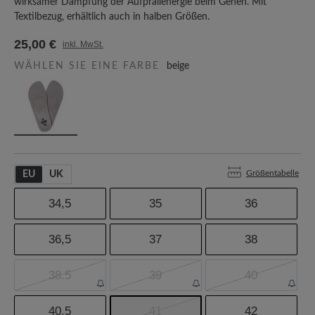
wirksamer Dämpfung der Aufprallenergie beim Gehen. Mit
Textilbezug, erhältlich auch in halben Größen.
25,00 €
inkl. MwSt.
WÄHLEN SIE EINE FARBE
beige
Größentabelle
EU
UK
34,5
35
36
36,5
37
38
38.5
39
40
40,5
41
42