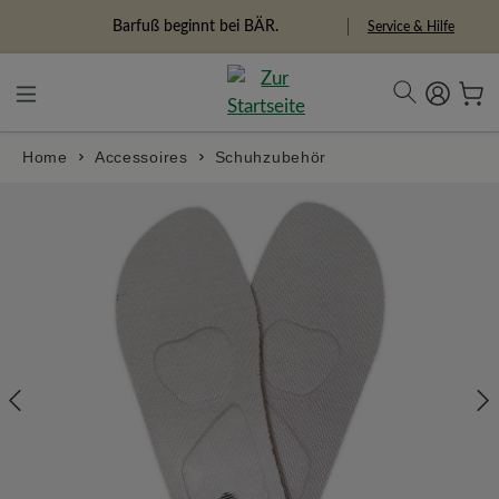
alt springen
Freiheitspioniere
Service & Hilfe
Home
Accessoires
Schuhzubehör
Bildergalerie überspringen