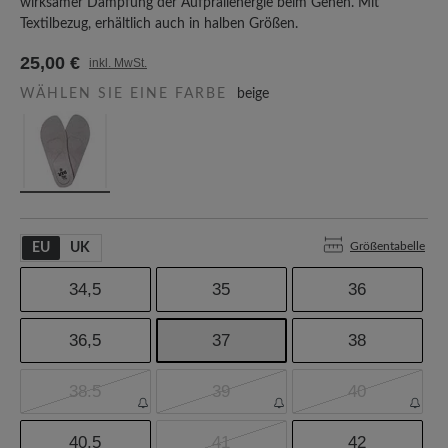
wirksamer Dämpfung der Aufprallenergie beim Gehen. Mit
Textilbezug, erhältlich auch in halben Größen.
25,00 €
inkl. MwSt.
WÄHLEN SIE EINE FARBE
beige
Größentabelle
EU
UK
34,5
35
36
36,5
37
38
38.5
39
40
40,5
41
42