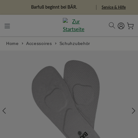
alt springen
Freiheitspioniere
Service & Hilfe
Home
Accessoires
Schuhzubehör
Bildergalerie überspringen