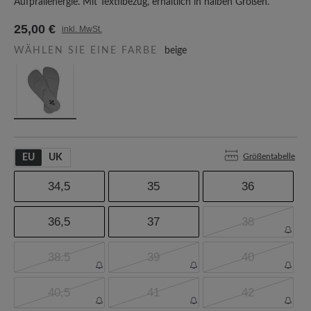
Aufprallenergie. Mit Textilbezug, erhältlich in halben Größen.
25,00 €
inkl. MwSt.
WÄHLEN SIE EINE FARBE
beige
Größentabelle
EU
UK
34,5
35
36
36,5
37
38
38.5
39
40
40,5
41
42