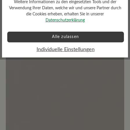
Weitere Informationen zu den eingesetzten Tools und der
Verwendung Ihrer Daten, welche wir und unsere Partner durch
die Cookies erheben, erhalten Sie in unserer
Datenschutzerklärung
Bewertungen lesen
Alle zulassen
0 von 0 Bewertungen
Individuelle Einstellungen
Durchschnittliche Bewertung von
Bewerten Sie dieses Produkt!
Teilen Sie Ihre Erfahrungen mit anderen
Kunden.
Bewertung schreiben