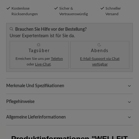
Kostenlose
Sicher &
Schneller
Rücksendungen
Vertrauenswürdig
Versand
Brauchen Sie Hilfe vor der Bestellung?
Unser Expertenteam ist für Sie da.
Tagsüber
Abends
Erreichen Sie uns per
Telefon
E-Mail-Support via Chat
oder
Live-Chat
.
verfügbar
Merkmale Und Spezifikationen
Komfort für jeden Schritt:
Textil überzeugt durch seine Leichtigkeit
Pflegehinweise
und Atmungsaktivität. Zudem passt sich das flexible Material ideal
der Fußform an.
Textilschuhe sind leicht, atmungsaktiv und vielseitig – mit der
Allgemeine Lieferinformationen
richtigen Pflege bleiben sie frisch, farbintensiv und optimal
Passform:
Comfort - Weite Passform (H) - Für normale bis
geschützt. So geht’s:
kräftige Füße
Versand- und Verpackungskosten:
Unsere Standardkosten
betragen 5,90€ und werden automatisch Ihrem Warenkorb
Entfernen Sie groben Schmutz mit einer
Produktinformationen
"WELLFIT