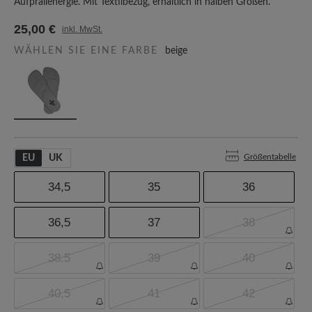
Aufprallenergie. Mit Textilbezug, erhältlich in halben Größen.
25,00 €
inkl. MwSt.
WÄHLEN SIE EINE FARBE
beige
Größentabelle
EU
UK
34,5
35
36
36,5
37
38
38.5
39
40
40,5
41
42