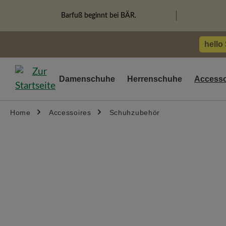
springen
Zur Hauptnavigation springen
Barfuß beginnt bei BÄR.
hello
Damenschuhe
Herrenschuhe
Accesso
Home
Accessoires
Schuhzubehör
Bildergalerie überspringen