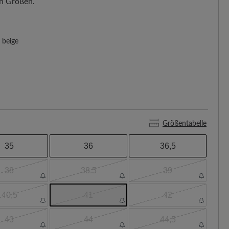
en Größen.
beige
Größentabelle
35
36
36,5
38
38.5
39
40,5
41
42
43
44
44,5