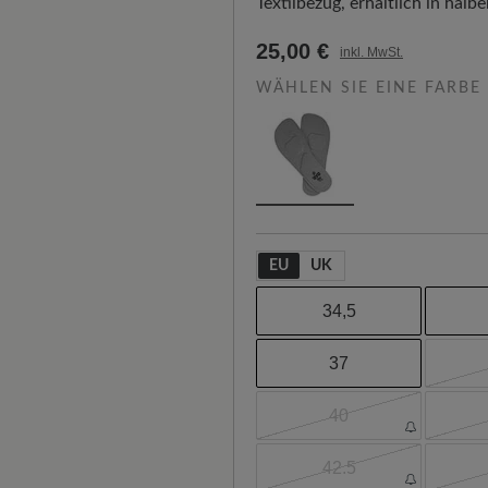
Textilbezug, erhältlich in halb
25,00 €
inkl. MwSt.
WÄHLEN SIE EINE FARBE
EU
UK
34,5
37
40
42.5