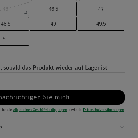
46
46,5
47
48,5
49
49,5
51
, sobald das Produkt wieder auf Lager ist.
nachrichtigen Sie mich
e ich die
Allgemeinen Geschäftsbedingungen
sowie die
Datenschutzbestimmungen
n