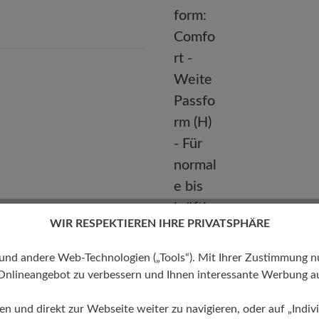
E-mail:
kundenbetreuung@baer-schuhe.de
Telefon: 0800 51 65 65 56 (gebührenfrei)
WIR RESPEKTIEREN IHRE PRIVATSPHÄRE
Passform
 andere Web-Technologien („Tools“). Mit Ihrer Zustimmung nutz
Onlineangebot zu verbessern und Ihnen interessante Werbung au
Comfort - Weite Passform (H)
normale bis kräftige Füße
ren und direkt zur Webseite weiter zu navigieren, oder auf „Indivi