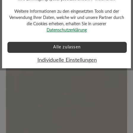
Weitere Informationen zu den eingesetzten Tools und der
Verwendung Ihrer Daten, welche wir und unsere Partner durch
die Cookies erheben, erhalten Sie in unserer
Bewertungen lesen
Datenschutzerklärung
0 von 0 Bewertungen
Alle zulassen
Individuelle Einstellungen
Durchschnittliche Bewertung von
Bewerten Sie dieses Produkt!
Teilen Sie Ihre Erfahrungen mit anderen
Kunden.
Bewertung schreiben