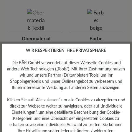
Marke:
BÄR
Um Ihre Textilschuhe von unangenehmen
BÄR GmbH
Gerüchen zu befreien, verwenden Sie das
Pleidelsheimer Str. 15/1, 74321 Bietigheim-Bissingen,
Spray Breeze (125 ml)
in dem Innenraum und
Deutschland
lassen Sie es kurz einwirken.
E-mail:
kundenbetreuung@baer-schuhe.de
Telefon: 0800 51 65 65 56 (gebührenfrei)
Obermaterial
Farbe
Textil
beige
WIR RESPEKTIEREN IHRE PRIVATSPHÄRE
Die BÄR GmbH verwendet auf dieser Webseite Cookies und
andere Web-Technologien („Tools“). Mit Ihrer Zustimmung nutzen
wir und unsere Partner (Drittanbieter) Tools, um Ihr
Shoppingerlebnis und unser Onlineangebot zu verbessern und
Ihnen interessante Werbung auf anderen Seiten anzuzeigen.
Klicken Sie auf "Alle zulassen" um alle Cookies zu akzeptieren und
direkt zur Webseite weiter zu navigieren, oder auf „Individuelle
Einstellungen“, um eine detaillierte Beschreibung der Cookie-
Passform
Kategorien und eine Übersicht der eingesetzten Cookies zu
erhalten sowie eine individuelle Auswahl zu treffen. Sie können
Standard Passform
Ihre Einwilligung später jederzeit ändern / widerrufen.