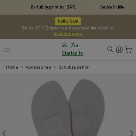
alt springen
Freiheitspioniere
Service & Hilfe
hello Sale
Bis zu -50% Ersparnis auf ausgewählte Modelle*
jetzt shoppen
Home
Accessoires
Schuhzubehör
Bildergalerie überspringen