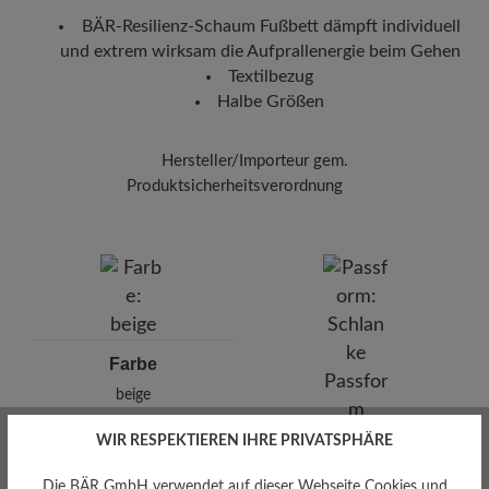
Deutschland verlassen hat, erhalten Sie eine Versandbestätigung.
BÄR-Resilienz-Schaum Fußbett dämpft individuell
Mit der beigefügten Sendungsnummer können Sie genau
und extrem wirksam die Aufprallenergie beim Gehen
nachverfolgen, wo sich Ihr neues BÄR Lieblingsstück gerade
befindet.
Textilbezug
Halbe Größen
Hersteller/Importeur gem.
Produktsicherheitsverordnung
Marke:
BÄR
BÄR GmbH
Pleidelsheimer Str. 15/1, 74321 Bietigheim-Bissingen,
Deutschland
E-mail:
kundenbetreuung@baer-schuhe.de
Telefon: 0800 51 65 65 56 (gebührenfrei)
Farbe
beige
WIR RESPEKTIEREN IHRE PRIVATSPHÄRE
Passform
Schlanke Passform
Die BÄR GmbH verwendet auf dieser Webseite Cookies und