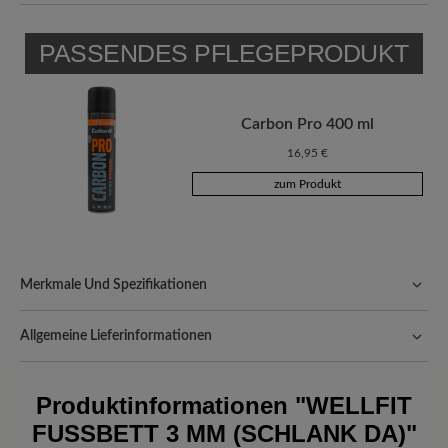
PASSENDES PFLEGEPRODUKT
Carbon Pro 400 ml
16,95 €
zum Produkt
Merkmale Und Spezifikationen
Passform:
Schlanke Passform
Allgemeine Lieferinformationen
Versand- und Verpackungskosten:
Unsere Standardkosten
betragen 5,90€ und werden automatisch Ihrem Warenkorb
Produktinformationen
"WELLFIT
hinzugefügt – unabhängig vom Bestellwert.
FUSSBETT 3 MM (SCHLANK DA)"
Freuen Sie sich auf Ihr Paket!
Sobald Ihre Bestellung unser Lager in