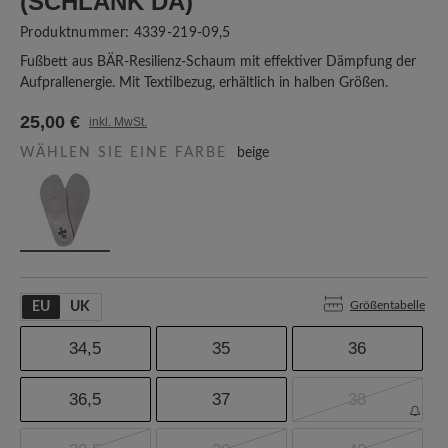
SCHLANK DA)
Produktnummer:
4339-219-09,5
Fußbett aus BÄR-Resilienz-Schaum mit effektiver Dämpfung der
Aufprallenergie. Mit Textilbezug, erhältlich in halben Größen.
25,00 €
inkl. MwSt.
WÄHLEN SIE EINE FARBE
beige
Größentabelle
EU
UK
34,5
35
36
36,5
37
38