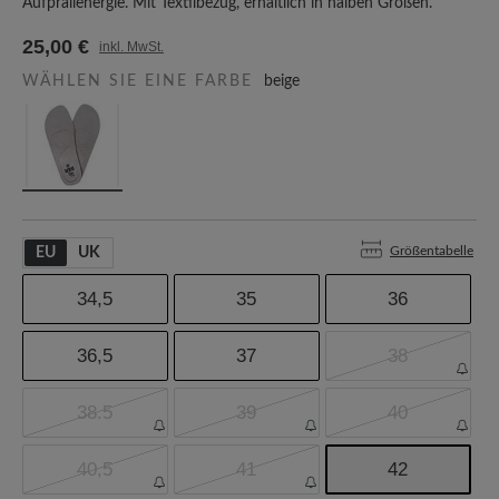
Aufprallenergie. Mit Textilbezug, erhältlich in halben Größen.
25,00 €
inkl. MwSt.
WÄHLEN SIE EINE FARBE
beige
Größentabelle
EU
UK
34,5
35
36
36,5
37
38
38.5
39
40
40,5
41
42