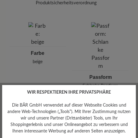
Produktsicherheitsverordnung
Marke:
BÄR
BÄR GmbH
Pleidelsheimer Str. 15/1, 74321 Bietigheim-Bissingen,
Deutschland
E-mail:
kundenbetreuung@baer-schuhe.de
Telefon: 0800 51 65 65 56 (gebührenfrei)
Farbe
beige
Passform
Schlanke Passform
WIR RESPEKTIEREN IHRE PRIVATSPHÄRE
Die BÄR GmbH verwendet auf dieser Webseite Cookies und
andere Web-Technologien („Tools“). Mit Ihrer Zustimmung nutzen
wir und unsere Partner (Drittanbieter) Tools, um Ihr
Bewertungen lesen
Shoppingerlebnis und unser Onlineangebot zu verbessern und
Ihnen interessante Werbung auf anderen Seiten anzuzeigen.