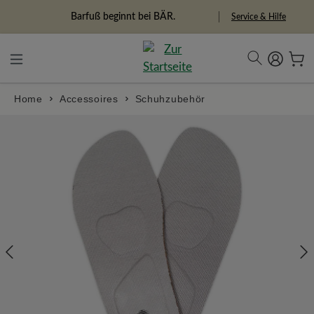
alt springen
Freiheitspioniere
Service & Hilfe
Home
Accessoires
Schuhzubehör
Bildergalerie überspringen