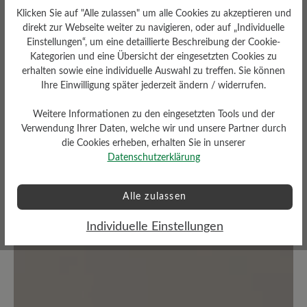
0 von 0 Bewertungen
Klicken Sie auf "Alle zulassen" um alle Cookies zu akzeptieren und
direkt zur Webseite weiter zu navigieren, oder auf „Individuelle
Einstellungen“, um eine detaillierte Beschreibung der Cookie-
Kategorien und eine Übersicht der eingesetzten Cookies zu
Durchschnittliche Bewertung von
erhalten sowie eine individuelle Auswahl zu treffen. Sie können
Ihre Einwilligung später jederzeit ändern / widerrufen.
Bewerten Sie dieses Produkt!
Weitere Informationen zu den eingesetzten Tools und der
Verwendung Ihrer Daten, welche wir und unsere Partner durch
Teilen Sie Ihre Erfahrungen mit anderen
die Cookies erheben, erhalten Sie in unserer
Kunden.
Datenschutzerklärung
Bewertung schreiben
Alle zulassen
Individuelle Einstellungen
Keine Bewertungen gefunden. Teilen Sie Ihre Erfahrungen
mit anderen.