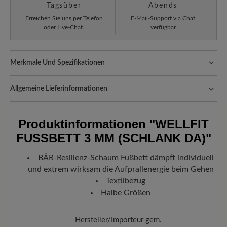
Tagsüber
Abends
Erreichen Sie uns per
Telefon
E-Mail-Support via Chat
oder
Live-Chat
.
verfügbar
Merkmale Und Spezifikationen
Passform:
Schlanke Passform
Allgemeine Lieferinformationen
Versand- und Verpackungskosten:
Unsere Standardkosten
betragen 5,90€ und werden automatisch Ihrem Warenkorb
Produktinformationen
"WELLFIT
hinzugefügt – unabhängig vom Bestellwert.
FUSSBETT 3 MM (SCHLANK DA)"
Freuen Sie sich auf Ihr Paket!
Sobald Ihre Bestellung unser Lager in
Deutschland verlassen hat, erhalten Sie eine Versandbestätigung.
BÄR-Resilienz-Schaum Fußbett dämpft individuell
Mit der beigefügten Sendungsnummer können Sie genau
und extrem wirksam die Aufprallenergie beim Gehen
nachverfolgen, wo sich Ihr neues BÄR Lieblingsstück gerade
befindet.
Textilbezug
Halbe Größen
Hersteller/Importeur gem.