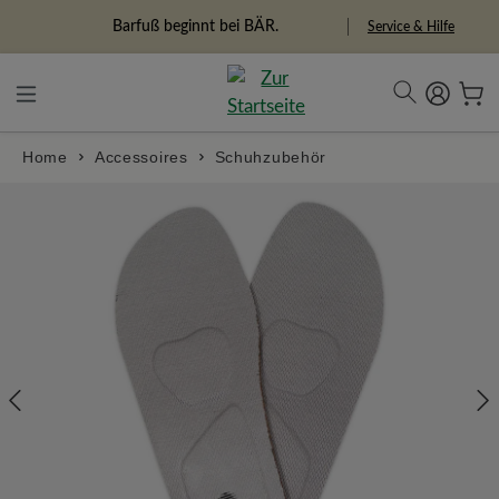
alt springen
Freiheitspioniere
Service & Hilfe
Home
Accessoires
Schuhzubehör
Bildergalerie überspringen