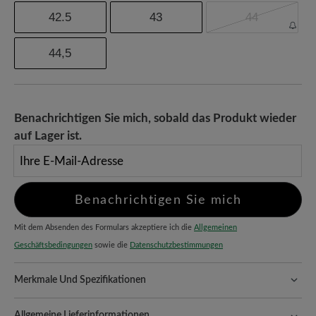
42.5
43
44
44,5
Benachrichtigen Sie mich, sobald das Produkt wieder
auf Lager ist.
Ihre E-Mail-Adresse
Benachrichtigen Sie mich
Mit dem Absenden des Formulars akzeptiere ich die
Allgemeinen
Geschäftsbedingungen
sowie die
Datenschutzbestimmungen
Merkmale Und Spezifikationen
Passform:
Schlanke Passform
Allgemeine Lieferinformationen