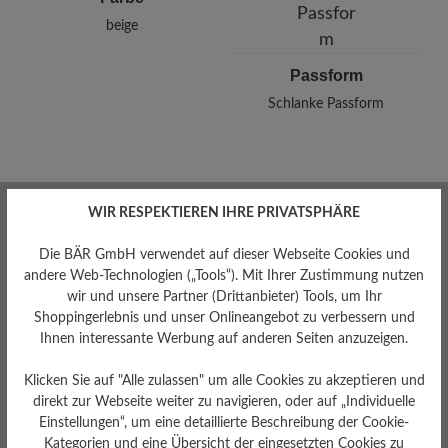
beige
Passform
Schlanke Passform
WIR RESPEKTIEREN IHRE PRIVATSPHÄRE
Bewertungen lesen
Die BÄR GmbH verwendet auf dieser Webseite Cookies und
andere Web-Technologien („Tools“). Mit Ihrer Zustimmung nutzen
0 von 0 Bewertungen
wir und unsere Partner (Drittanbieter) Tools, um Ihr
Shoppingerlebnis und unser Onlineangebot zu verbessern und
Ihnen interessante Werbung auf anderen Seiten anzuzeigen.
Durchschnittliche Bewertung von
Klicken Sie auf "Alle zulassen" um alle Cookies zu akzeptieren und
direkt zur Webseite weiter zu navigieren, oder auf „Individuelle
Bewerten Sie dieses Produkt!
Einstellungen“, um eine detaillierte Beschreibung der Cookie-
Kategorien und eine Übersicht der eingesetzten Cookies zu