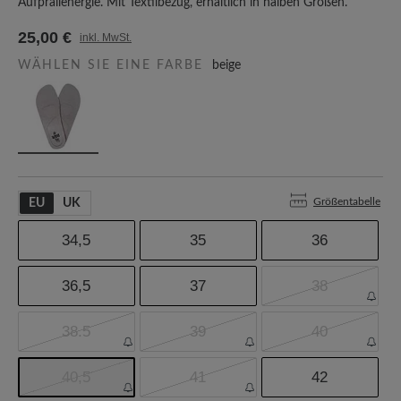
Aufprallenergie. Mit Textilbezug, erhältlich in halben Größen.
25,00 €
inkl. MwSt.
WÄHLEN SIE EINE FARBE
beige
Größentabelle
EU
UK
34,5
35
36
36,5
37
38
38.5
39
40
40,5
41
42