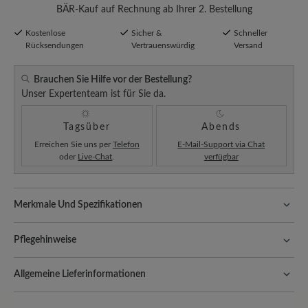
BÄR-Kauf auf Rechnung ab Ihrer 2. Bestellung
Kostenlose
Sicher &
Schneller
Rücksendungen
Vertrauenswürdig
Versand
Brauchen Sie Hilfe vor der Bestellung?
Unser Expertenteam ist für Sie da.
Tagsüber
Abends
Erreichen Sie uns per
Telefon
E-Mail-Support via Chat
oder
Live-Chat
.
verfügbar
Merkmale Und Spezifikationen
Komfort bei jedem Schritt:
Das atmungsaktive Filz reguliert das
Pflegehinweise
Fußklima, leitet Feuchtigkeit ab und sorgt für ein angenehm
trockenes Tragegefühl – ideal für gemütliche Stunden oder den
Filzhausschuhe sind angenehm wärmend und strapazierfähig – mit
Alltag.
Allgemeine Lieferinformationen
der richtigen Pflege bleiben sie hygienisch und bequem. So geht’s:
Passform:
Comfort - Weite Passform (H) - Für normale bis
Versand- und Verpackungskosten:
Unsere Standardkosten
Entfernen Sie Staub und Schmutz mit einer