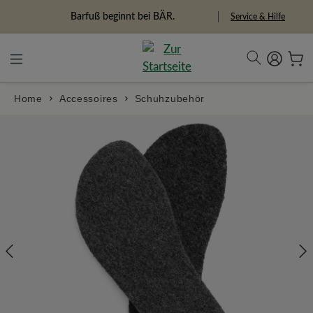
alt springen
Freiheitspioniere
Service & Hilfe
Home
Accessoires
Schuhzubehör
Bildergalerie überspringen