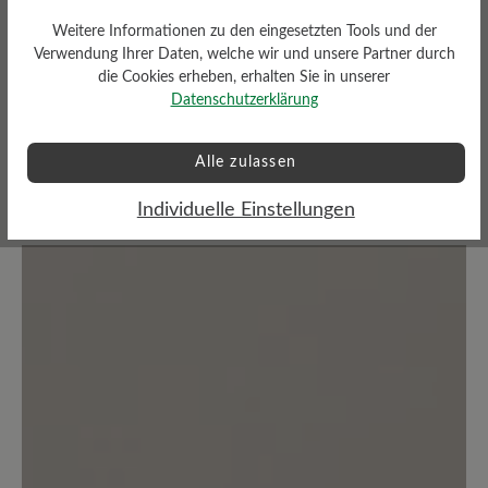
Füße
Weitere Informationen zu den eingesetzten Tools und der
Verwendung Ihrer Daten, welche wir und unsere Partner durch
die Cookies erheben, erhalten Sie in unserer
Datenschutzerklärung
Bewertungen lesen
Alle zulassen
0 von 0 Bewertungen
Individuelle Einstellungen
Durchschnittliche Bewertung von
Bewerten Sie dieses Produkt!
Teilen Sie Ihre Erfahrungen mit anderen
Kunden.
Bewertung schreiben