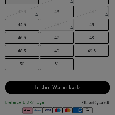
42.5
43
44
44,5
45
46
46,5
47
48
48,5
49
49,5
50
51
In den Warenkorb
Lieferzeit: 2-3 Tage
Filialverfügbarkeit