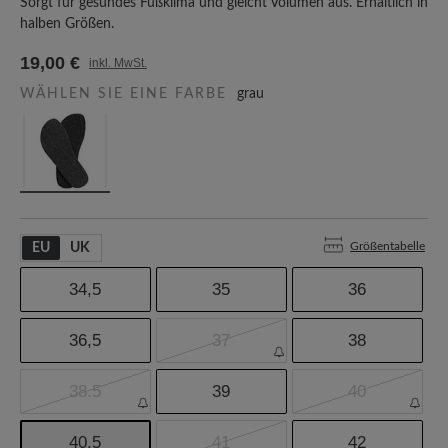
Sorgt für gesundes Fußklima und gleicht Volumen aus. Erhältlich in
halben Größen.
19,00 €
inkl. MwSt.
WÄHLEN SIE EINE FARBE
grau
Größentabelle
EU
UK
34,5
35
36
36,5
37
38
38.5
39
40
40,5
41
42