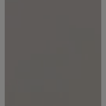
ausmachen kann ist fantastisch! Ich
order mir die nochmal und für meinen
Mann gleich mit!