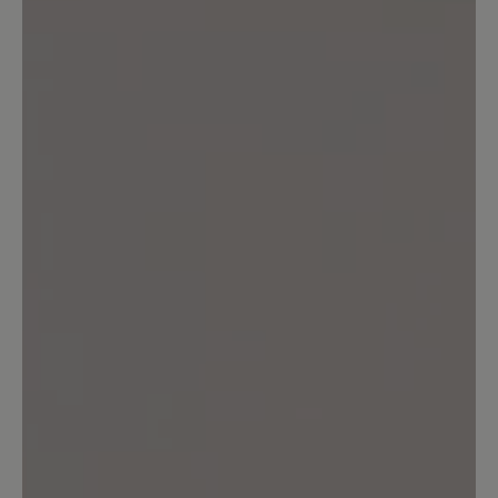
Teilen Sie Ihre Erfahrungen mit anderen
Kunden.
Bewertung schreiben
Sortiert nach
1
Bewertung
16. März 2020 07:05
Bewertung mit 5 von 5 Sternen
Wunderbar :-D
Hier fehlt mir ein Smily: Vom 1.
Gebrauch an sprühten meine Augen
Herzen! Das so wenig Material soviel