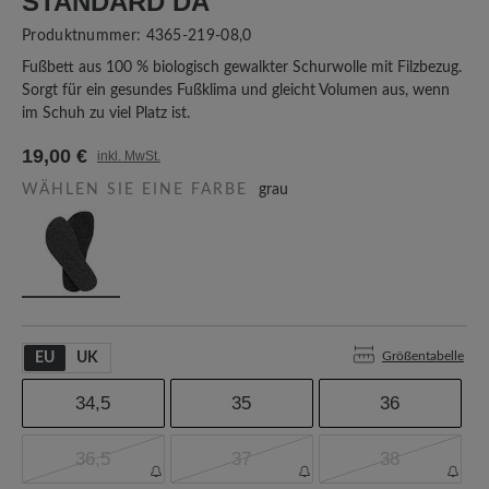
TANDARD DA
Produktnummer:
4365-219-08,0
Fußbett aus 100 % biologisch gewalkter Schurwolle mit Filzbezug.
Sorgt für ein gesundes Fußklima und gleicht Volumen aus, wenn
im Schuh zu viel Platz ist.
19,00 €
inkl. MwSt.
WÄHLEN SIE EINE FARBE
grau
Größentabelle
EU
UK
34,5
35
36
36,5
37
38