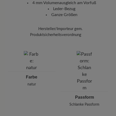
nachverfolgen, wo sich Ihr neues BÄR Lieblingsstück gerade
4 mm Volumenausgleich am Vorfuß
befindet.
Leder-Bezug
Ganze Größen
Hersteller/Importeur gem.
Produktsicherheitsverordnung
Marke: BÄR
Saluber SRL
Via Monte Verena 31, 36022 S Zeno di Cassola, Italien
E-Mail: info@saluber.com
Farbe
natur
Passform
Schlanke Passform