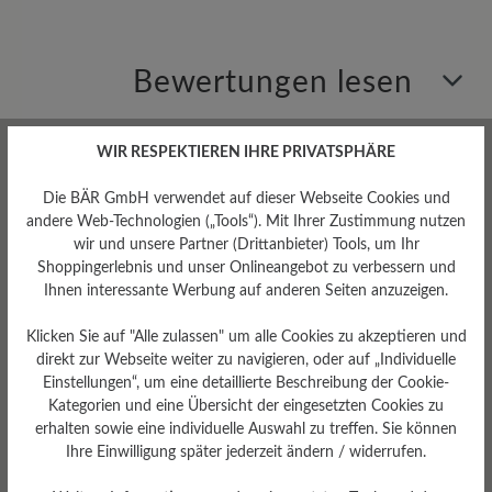
Bewertungen lesen
0 von 0 Bewertungen
WIR RESPEKTIEREN IHRE PRIVATSPHÄRE
Die BÄR GmbH verwendet auf dieser Webseite Cookies und
andere Web-Technologien („Tools“). Mit Ihrer Zustimmung nutzen
Durchschnittliche Bewertung von
wir und unsere Partner (Drittanbieter) Tools, um Ihr
Shoppingerlebnis und unser Onlineangebot zu verbessern und
Ihnen interessante Werbung auf anderen Seiten anzuzeigen.
Bewerten Sie dieses Produkt!
Klicken Sie auf "Alle zulassen" um alle Cookies zu akzeptieren und
Teilen Sie Ihre Erfahrungen mit anderen
direkt zur Webseite weiter zu navigieren, oder auf „Individuelle
Kunden.
Einstellungen“, um eine detaillierte Beschreibung der Cookie-
Kategorien und eine Übersicht der eingesetzten Cookies zu
erhalten sowie eine individuelle Auswahl zu treffen. Sie können
Bewertung schreiben
Ihre Einwilligung später jederzeit ändern / widerrufen.