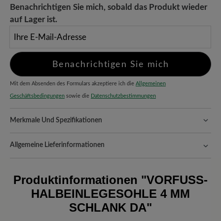
Benachrichtigen Sie mich, sobald das Produkt wieder
auf Lager ist.
Ihre E-Mail-Adresse
Benachrichtigen Sie mich
Mit dem Absenden des Formulars akzeptiere ich die
Allgemeinen
Geschäftsbedingungen
sowie die
Datenschutzbestimmungen
Merkmale Und Spezifikationen
Passform:
Schlanke Passform
Allgemeine Lieferinformationen
Versand- und Verpackungskosten:
Unsere Standardkosten
betragen 5,90€ und werden automatisch Ihrem Warenkorb
Produktinformationen
"VORFUSS-H
hinzugefügt – unabhängig vom Bestellwert.
ALBEINLEGESOHLE 4 MM S
Freuen Sie sich auf Ihr Paket!
Sobald Ihre Bestellung unser Lager in
Deutschland verlassen hat, erhalten Sie eine Versandbestätigung.
CHLANK DA"
Mit der beigefügten Sendungsnummer können Sie genau