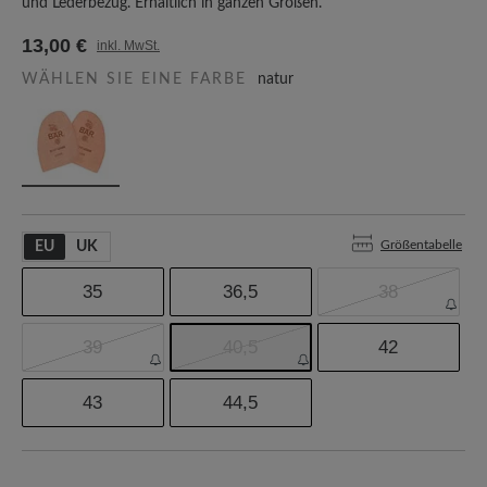
und Lederbezug. Erhältlich in ganzen Größen.
13,00 €
inkl. MwSt.
WÄHLEN SIE EINE FARBE
natur
Größentabelle
EU
UK
35
36,5
38
39
40,5
42
43
44,5