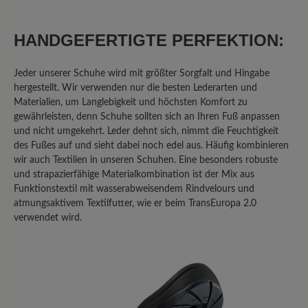
25%
Akzeptierbar (2)
0%
Unbefriedigend (0)
HANDGEFERTIGTE PERFEKTION:
Jeder unserer Schuhe wird mit größter Sorgfalt und Hingabe
hergestellt. Wir verwenden nur die besten Lederarten und
Bewerten Sie dieses Produkt!
Materialien, um Langlebigkeit und höchsten Komfort zu
gewährleisten, denn Schuhe sollten sich an Ihren Fuß anpassen
Teilen Sie Ihre Erfahrungen mit anderen
und nicht umgekehrt. Leder dehnt sich, nimmt die Feuchtigkeit
des Fußes auf und sieht dabei noch edel aus. Häufig kombinieren
Kunden.
wir auch Textilien in unseren Schuhen. Eine besonders robuste
und strapazierfähige Materialkombination ist der Mix aus
Bewertung schreiben
Funktionstextil mit wasserabweisendem Rindvelours und
atmungsaktivem Textilfutter, wie er beim TransEuropa 2.0
verwendet wird.
Sortiert nach
8
Bewertungen
22. Februar 2026 11:51