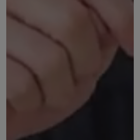
anderen Bär-Schuhen den Transeuropa.
Jetzt wollte ich ein neues Paar
Transeuropa 2.0 nachkaufen und war
sehr enttäüscht über den Komfort - und
Qualitätsverlust. Keine 6-
Lochschnürung mehr. Keine üblich gute
Polsterung der Zunge und auch
Einsparungen der Innenpolsterung, so
daß die gleiche Größe um 1 Nummer zu
groß war. Ich habe die Schuhe
zurückgegeben. Leider.
13. März 2020 11:07
Bewertung mit 5 von 5 Sternen
Ein guter Laufschuh