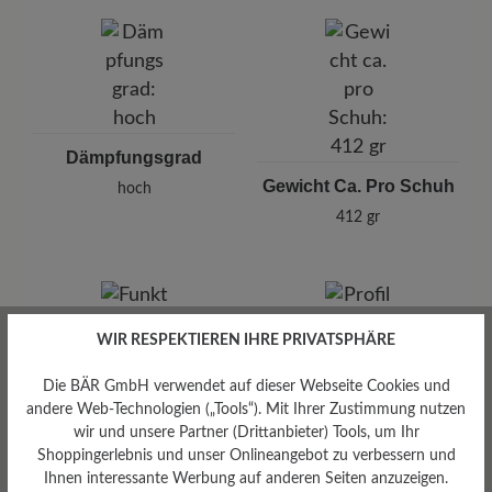
Dämpfungsgrad
Gewicht Ca. Pro Schuh
hoch
412 gr
WIR RESPEKTIEREN IHRE PRIVATSPHÄRE
Die BÄR GmbH verwendet auf dieser Webseite Cookies und
Profilierung
andere Web-Technologien („Tools“). Mit Ihrer Zustimmung nutzen
griffig
wir und unsere Partner (Drittanbieter) Tools, um Ihr
Funktionalität
Shoppingerlebnis und unser Onlineangebot zu verbessern und
Ihnen interessante Werbung auf anderen Seiten anzuzeigen.
Atmungsaktiv