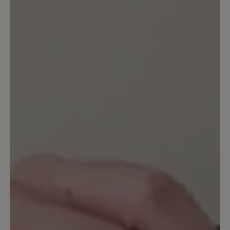
Der Schuh ist in Ordnung. Er bietet
tatsächlich sehr breite Freiheit für
Zehen. Ich habe sehr viel breitere Füße
wie es Normalerweise üblich ist. Leider
macht der Schuh tatsächlich bei langen
Wanderungen von Ca 10km oder mehr
Blasen an den Füßen. Das wurde auch in
anderen Bewertungen die ich gelesen
habe geschrieben und das ist richtig.
13. März 2020 12:20
Bewertung mit 4 von 5 Sternen
Nachkauf Transeuropa 2.0
Ich hatte in den letzten 10 Jahren neben