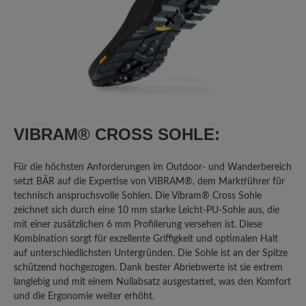
Bewertung mit 2 von 5 Sternen
Schönwetterwanderschuh - nur für
Trockenwanderungen zu empfehlen
Ich "teste" den Schuh jetzt seit zwei
Jahren. Er ist bequem und die Ferse
VIBRAM® CROSS SOHLE:
wird gut gehalten. Ganz großes Defizit
(für einen Wanderschuh!) ist die
Für die höchsten Anforderungen im Outdoor- und Wanderbereich
Tatsache, dass man ihn ausschließlich
setzt BÄR auf die Expertise von VIBRAM®, dem Marktführer für
bei trockenem Wetter nutzen kann.
technisch anspruchsvolle Sohlen. Die Vibram® Cross Sohle
Sobald es auch nur nieselt, sind die
zeichnet sich durch eine 10 mm starke Leicht-PU-Sohle aus, die
Socken durch. (Bei der Herrenversion
mit einer zusätzlichen 6 mm Profilierung versehen ist. Diese
ist es übrigens nicht so extrem. Die trägt
Kombination sorgt für exzellente Griffigkeit und optimalen Halt
mein Mann und hat das "nasse Socken
auf unterschiedlichsten Untergründen. Die Sohle ist an der Spitze
Problem" nicht in dem Ausmaß.)
schützend hochgezogen. Dank bester Abriebwerte ist sie extrem
langlebig und mit einem Nullabsatz ausgestattet, was den Komfort
und die Ergonomie weiter erhöht.