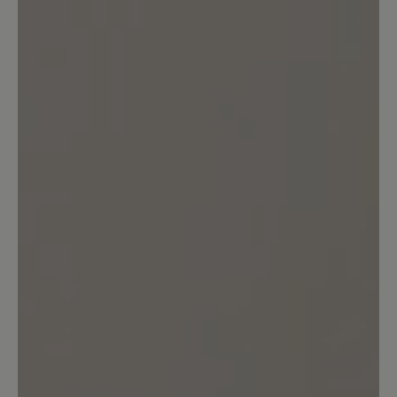
Bewertung mit 5 von 5 Sternen
Einfach Perfekt
Ich habe den Schuh zwar erst kurz aber
kann jetzt schon sagen, reinschlüpfen
und sich einfach nur wohlfühlen :-) ...
Das habe ich schon lange nicht mehr
erlebt, er trägt sich wirklich angenehm
leicht und passt super. Vielen Dank für
den tollen Schuh.
16. März 2020 08:02
Bewertung mit 4 von 5 Sternen
Zufrieden