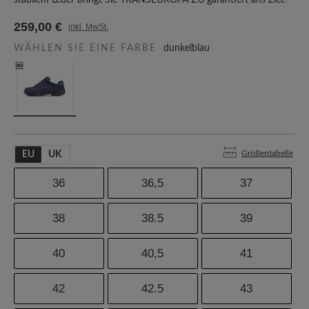
stabilem Leder bringt Sie TRANSEUROPA 2.0 garantiert ans Ziel.
259,00 €
inkl. MwSt.
WÄHLEN SIE EINE FARBE
dunkelblau
Größentabelle
EU
UK
36
36,5
37
38
38.5
39
40
40,5
41
42
42.5
43