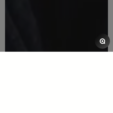
13. März 2020 08:18
Bewertung mit 5 von 5 Sternen
Toller Laufschuh
Toller Laufschuh, super bequem, Blasen
ein Fremdwort, erster Sportschuh der
einigermaßen Wasserdicht ist. Leider
löst sich die Innenpolsterung
inzwischen auf - nach gefühlten
3000km bei Wind und Wetter und über
10 Jahren Tragedauer und mind. 3
neuen Sohlen. P.S. Habe heute neue
Bestellt...