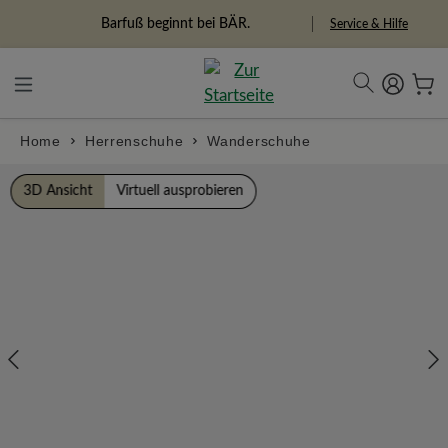
alt springen
Freiheitspioniere
Service & Hilfe
Home
Herrenschuhe
Wanderschuhe
Bildergalerie überspringen
3D Ansicht
Virtuell ausprobieren