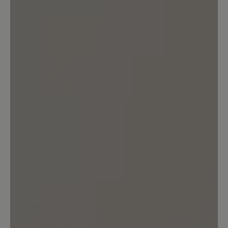
transeuropa 2.0
ein schönwetterschuh .ein kurzer gang
durch nasses gras bewirkt nasse füße.
für einen wanderschuh eine unmögliche
eigenschaft.zum ersten mal bin ich von
einem baer schuh sehr enttäuscht. ich
rate vom kauf ab
Unser Kommentar: Wir verarbeiten in
diesem Textil-Schuh keine Membran -
versprechen also keine Wasserdichtheit. Uns
ist bei diesem Modell die Atmungsaktivität
besonders wichtig. Ihr BÄR Kundenservice
19. Oktober 2021 10:52