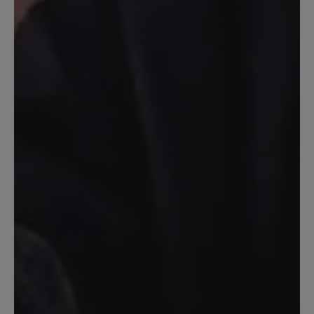
Ein guter Schuh, stabil, Zehenfreiheit.
Nicht allwetterfest, da durch das Netz
Wasser eindringen kann. Dafür habe ich
ihn aber auch nicht gekauft. Gleich beim
ersten Tragen 45 Minuten Nordic
walking damit gemacht. Keine Blasen,
keine Beschwerden. Etwas schwer, aber
dadurch auch stabil. Ich nutze ihn
hauptsächlich in unwegsamem Gelände
und habe immer einen guten Stand. Ich
bin sehr zufrieden. Einziger Grund zur
Beschwerde: Der Schnürsenkel ist jetzt
gerissen nach erst ca 1/2 Jahr (wobei ich
die Schuhe nur am Wochenende trage,
also nicht sehr oft). Aber ich bin
trotzdem sehr zufrieden.