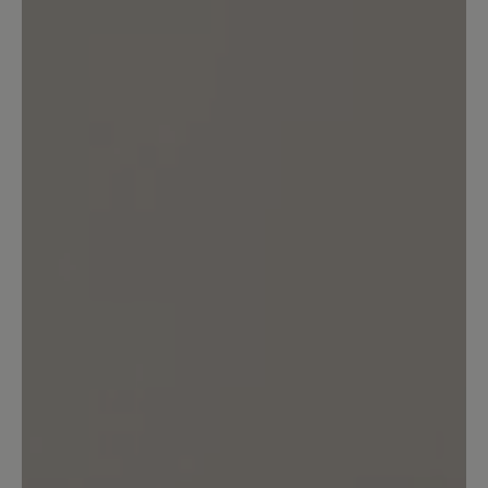
transeuropa 2.0
ein schönwetterschuh .ein kurzer gang
durch nasses gras bewirkt nasse füße.
für einen wanderschuh eine unmögliche
eigenschaft.zum ersten mal bin ich von
einem baer schuh sehr enttäuscht. ich
rate vom kauf ab
Unser Kommentar: Wir verarbeiten in
diesem Textil-Schuh keine Membran -
versprechen also keine Wasserdichtheit. Uns
ist bei diesem Modell die Atmungsaktivität
besonders wichtig. Ihr BÄR Kundenservice
19. Oktober 2021 10:52