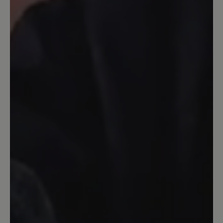
Ein guter Schuh, stabil, Zehenfreiheit.
Nicht allwetterfest, da durch das Netz
Wasser eindringen kann. Dafür habe ich
ihn aber auch nicht gekauft. Gleich beim
ersten Tragen 45 Minuten Nordic
walking damit gemacht. Keine Blasen,
keine Beschwerden. Etwas schwer, aber
dadurch auch stabil. Ich nutze ihn
hauptsächlich in unwegsamem Gelände
und habe immer einen guten Stand. Ich
bin sehr zufrieden. Einziger Grund zur
Beschwerde: Der Schnürsenkel ist jetzt
gerissen nach erst ca 1/2 Jahr (wobei ich
die Schuhe nur am Wochenende trage,
also nicht sehr oft). Aber ich bin
trotzdem sehr zufrieden.