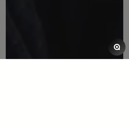
13. März 2020 08:18
Bewertung mit 5 von 5 Sternen
Toller Laufschuh
Toller Laufschuh, super bequem, Blasen
ein Fremdwort, erster Sportschuh der
einigermaßen Wasserdicht ist. Leider
löst sich die Innenpolsterung
inzwischen auf - nach gefühlten
3000km bei Wind und Wetter und über
10 Jahren Tragedauer und mind. 3
neuen Sohlen. P.S. Habe heute neue
Bestellt...