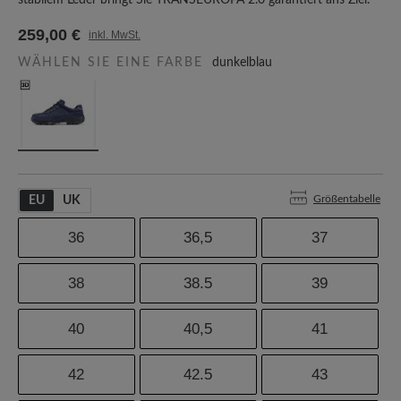
stabilem Leder bringt Sie TRANSEUROPA 2.0 garantiert ans Ziel.
259,00 €
inkl. MwSt.
WÄHLEN SIE EINE FARBE
dunkelblau
Größentabelle
EU
UK
36
36,5
37
38
38.5
39
40
40,5
41
42
42.5
43