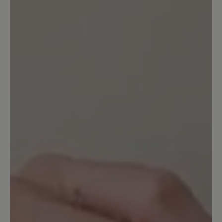
Der Schuh ist in Ordnung. Er bietet
tatsächlich sehr breite Freiheit für
Zehen. Ich habe sehr viel breitere Füße
wie es Normalerweise üblich ist. Leider
macht der Schuh tatsächlich bei langen
Wanderungen von Ca 10km oder mehr
Blasen an den Füßen. Das wurde auch in
anderen Bewertungen die ich gelesen
habe geschrieben und das ist richtig.
13. März 2020 12:20
Bewertung mit 4 von 5 Sternen
Nachkauf Transeuropa 2.0
Ich hatte in den letzten 10 Jahren neben