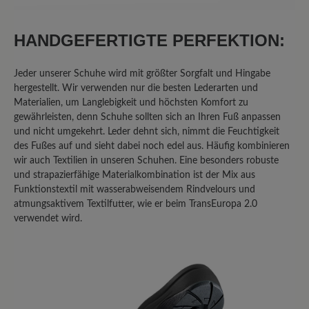
25%
Akzeptierbar (2)
0%
Unbefriedigend (0)
HANDGEFERTIGTE PERFEKTION:
Jeder unserer Schuhe wird mit größter Sorgfalt und Hingabe
hergestellt. Wir verwenden nur die besten Lederarten und
Bewerten Sie dieses Produkt!
Materialien, um Langlebigkeit und höchsten Komfort zu
gewährleisten, denn Schuhe sollten sich an Ihren Fuß anpassen
Teilen Sie Ihre Erfahrungen mit anderen
und nicht umgekehrt. Leder dehnt sich, nimmt die Feuchtigkeit
des Fußes auf und sieht dabei noch edel aus. Häufig kombinieren
Kunden.
wir auch Textilien in unseren Schuhen. Eine besonders robuste
und strapazierfähige Materialkombination ist der Mix aus
Bewertung schreiben
Funktionstextil mit wasserabweisendem Rindvelours und
atmungsaktivem Textilfutter, wie er beim TransEuropa 2.0
verwendet wird.
Sortiert nach
8
Bewertungen
22. Februar 2026 11:51