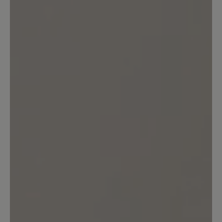
Bewertung mit 5 von 5 Sternen
Einfach Perfekt
Ich habe den Schuh zwar erst kurz aber
kann jetzt schon sagen, reinschlüpfen
und sich einfach nur wohlfühlen :-) ...
Das habe ich schon lange nicht mehr
erlebt, er trägt sich wirklich angenehm
leicht und passt super. Vielen Dank für
den tollen Schuh.
16. März 2020 08:02
Bewertung mit 4 von 5 Sternen
Zufrieden