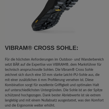
Bewertung mit 2 von 5 Sternen
Schönwetterwanderschuh - nur für
Trockenwanderungen zu empfehlen
Ich "teste" den Schuh jetzt seit zwei
Jahren. Er ist bequem und die Ferse
VIBRAM® CROSS SOHLE:
wird gut gehalten. Ganz großes Defizit
(für einen Wanderschuh!) ist die
Für die höchsten Anforderungen im Outdoor- und Wanderbereich
Tatsache, dass man ihn ausschließlich
setzt BÄR auf die Expertise von VIBRAM®, dem Marktführer für
bei trockenem Wetter nutzen kann.
technisch anspruchsvolle Sohlen. Die Vibram® Cross Sohle
Sobald es auch nur nieselt, sind die
zeichnet sich durch eine 10 mm starke Leicht-PU-Sohle aus, die
Socken durch. (Bei der Herrenversion
mit einer zusätzlichen 6 mm Profilierung versehen ist. Diese
ist es übrigens nicht so extrem. Die trägt
Kombination sorgt für exzellente Griffigkeit und optimalen Halt
mein Mann und hat das "nasse Socken
auf unterschiedlichsten Untergründen. Die Sohle ist an der Spitze
Problem" nicht in dem Ausmaß.)
schützend hochgezogen. Dank bester Abriebwerte ist sie extrem
langlebig und mit einem Nullabsatz ausgestattet, was den Komfort
und die Ergonomie weiter erhöht.