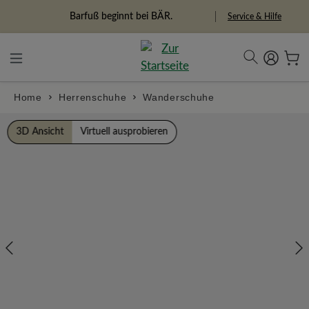
alt springen
Freiheitspioniere
Service & Hilfe
Home
Herrenschuhe
Wanderschuhe
Bildergalerie überspringen
3D Ansicht
Virtuell ausprobieren