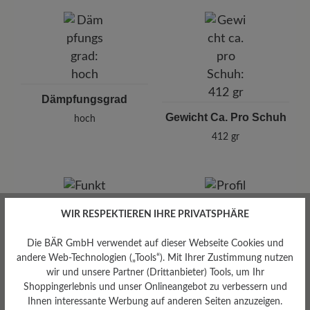
Dämpfungsgrad
Gewicht Ca. Pro Schuh
hoch
412 gr
WIR RESPEKTIEREN IHRE PRIVATSPHÄRE
Die BÄR GmbH verwendet auf dieser Webseite Cookies und
Profilierung
andere Web-Technologien („Tools“). Mit Ihrer Zustimmung nutzen
griffig
wir und unsere Partner (Drittanbieter) Tools, um Ihr
Funktionalität
Shoppingerlebnis und unser Onlineangebot zu verbessern und
Ihnen interessante Werbung auf anderen Seiten anzuzeigen.
Atmungsaktiv