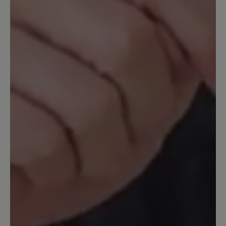
anderen Bär-Schuhen den Transeuropa.
Jetzt wollte ich ein neues Paar
Transeuropa 2.0 nachkaufen und war
sehr enttäüscht über den Komfort - und
Qualitätsverlust. Keine 6-
Lochschnürung mehr. Keine üblich gute
Polsterung der Zunge und auch
Einsparungen der Innenpolsterung, so
daß die gleiche Größe um 1 Nummer zu
groß war. Ich habe die Schuhe
zurückgegeben. Leider.
13. März 2020 11:07
Bewertung mit 5 von 5 Sternen
Ein guter Laufschuh