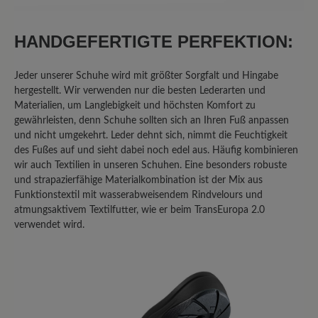
25%
Akzeptierbar (2)
0%
Unbefriedigend (0)
HANDGEFERTIGTE PERFEKTION:
Jeder unserer Schuhe wird mit größter Sorgfalt und Hingabe
hergestellt. Wir verwenden nur die besten Lederarten und
Bewerten Sie dieses Produkt!
Materialien, um Langlebigkeit und höchsten Komfort zu
gewährleisten, denn Schuhe sollten sich an Ihren Fuß anpassen
Teilen Sie Ihre Erfahrungen mit anderen
und nicht umgekehrt. Leder dehnt sich, nimmt die Feuchtigkeit
des Fußes auf und sieht dabei noch edel aus. Häufig kombinieren
Kunden.
wir auch Textilien in unseren Schuhen. Eine besonders robuste
und strapazierfähige Materialkombination ist der Mix aus
Bewertung schreiben
Funktionstextil mit wasserabweisendem Rindvelours und
atmungsaktivem Textilfutter, wie er beim TransEuropa 2.0
verwendet wird.
Sortiert nach
8
Bewertungen
22. Februar 2026 11:51