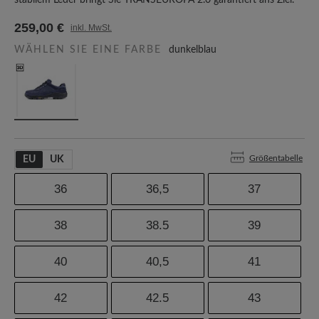
stabilem Leder bringt Sie TRANSEUROPA 2.0 garantiert ans Ziel.
259,00 €
inkl. MwSt.
WÄHLEN SIE EINE FARBE
dunkelblau
Größentabelle
EU
UK
36
36,5
37
38
38.5
39
40
40,5
41
42
42.5
43