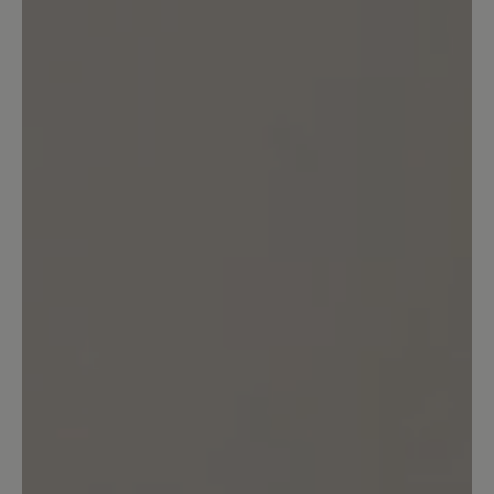
Bewertung mit 5 von 5 Sternen
Einfach Perfekt
Ich habe den Schuh zwar erst kurz aber
kann jetzt schon sagen, reinschlüpfen
und sich einfach nur wohlfühlen :-) ...
Das habe ich schon lange nicht mehr
erlebt, er trägt sich wirklich angenehm
leicht und passt super. Vielen Dank für
den tollen Schuh.
16. März 2020 08:02
Bewertung mit 4 von 5 Sternen
Zufrieden