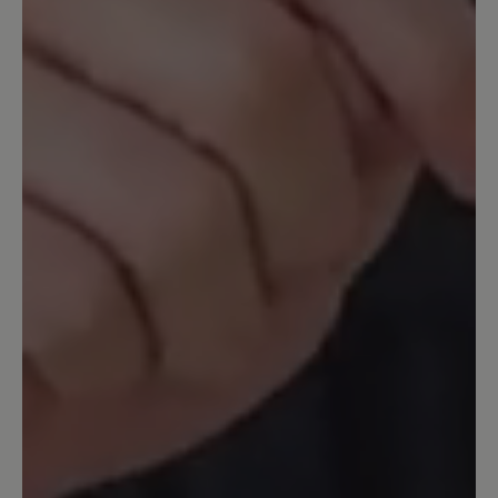
anderen Bär-Schuhen den Transeuropa.
Jetzt wollte ich ein neues Paar
Transeuropa 2.0 nachkaufen und war
sehr enttäüscht über den Komfort - und
Qualitätsverlust. Keine 6-
Lochschnürung mehr. Keine üblich gute
Polsterung der Zunge und auch
Einsparungen der Innenpolsterung, so
daß die gleiche Größe um 1 Nummer zu
groß war. Ich habe die Schuhe
zurückgegeben. Leider.
13. März 2020 11:07
Bewertung mit 5 von 5 Sternen
Ein guter Laufschuh