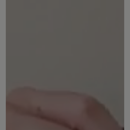
Der Schuh ist in Ordnung. Er bietet
tatsächlich sehr breite Freiheit für
Zehen. Ich habe sehr viel breitere Füße
wie es Normalerweise üblich ist. Leider
macht der Schuh tatsächlich bei langen
Wanderungen von Ca 10km oder mehr
Blasen an den Füßen. Das wurde auch in
anderen Bewertungen die ich gelesen
habe geschrieben und das ist richtig.
13. März 2020 12:20
Bewertung mit 4 von 5 Sternen
Nachkauf Transeuropa 2.0
Ich hatte in den letzten 10 Jahren neben