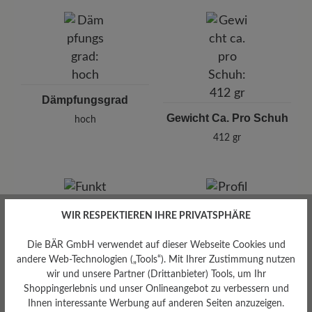
Dämpfungsgrad
Gewicht Ca. Pro Schuh
hoch
412 gr
WIR RESPEKTIEREN IHRE PRIVATSPHÄRE
Die BÄR GmbH verwendet auf dieser Webseite Cookies und
Profilierung
andere Web-Technologien („Tools“). Mit Ihrer Zustimmung nutzen
griffig
wir und unsere Partner (Drittanbieter) Tools, um Ihr
Funktionalität
Shoppingerlebnis und unser Onlineangebot zu verbessern und
Ihnen interessante Werbung auf anderen Seiten anzuzeigen.
Atmungsaktiv