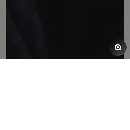
13. März 2020 08:18
Bewertung mit 5 von 5 Sternen
Toller Laufschuh
Toller Laufschuh, super bequem, Blasen
ein Fremdwort, erster Sportschuh der
einigermaßen Wasserdicht ist. Leider
löst sich die Innenpolsterung
inzwischen auf - nach gefühlten
3000km bei Wind und Wetter und über
10 Jahren Tragedauer und mind. 3
neuen Sohlen. P.S. Habe heute neue
Bestellt...