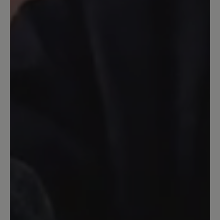
Ein guter Schuh, stabil, Zehenfreiheit.
Nicht allwetterfest, da durch das Netz
Wasser eindringen kann. Dafür habe ich
ihn aber auch nicht gekauft. Gleich beim
ersten Tragen 45 Minuten Nordic
walking damit gemacht. Keine Blasen,
keine Beschwerden. Etwas schwer, aber
dadurch auch stabil. Ich nutze ihn
hauptsächlich in unwegsamem Gelände
und habe immer einen guten Stand. Ich
bin sehr zufrieden. Einziger Grund zur
Beschwerde: Der Schnürsenkel ist jetzt
gerissen nach erst ca 1/2 Jahr (wobei ich
die Schuhe nur am Wochenende trage,
also nicht sehr oft). Aber ich bin
trotzdem sehr zufrieden.