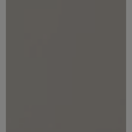
transeuropa 2.0
ein schönwetterschuh .ein kurzer gang
durch nasses gras bewirkt nasse füße.
für einen wanderschuh eine unmögliche
eigenschaft.zum ersten mal bin ich von
einem baer schuh sehr enttäuscht. ich
rate vom kauf ab
Unser Kommentar: Wir verarbeiten in
diesem Textil-Schuh keine Membran -
versprechen also keine Wasserdichtheit. Uns
ist bei diesem Modell die Atmungsaktivität
besonders wichtig. Ihr BÄR Kundenservice
19. Oktober 2021 10:52