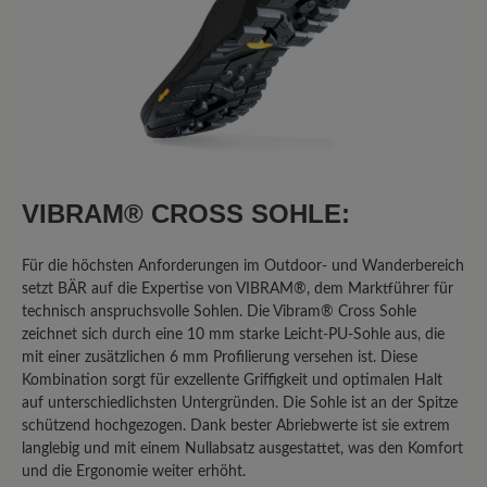
Bewertung mit 2 von 5 Sternen
Schönwetterwanderschuh - nur für
Trockenwanderungen zu empfehlen
Ich "teste" den Schuh jetzt seit zwei
Jahren. Er ist bequem und die Ferse
VIBRAM® CROSS SOHLE:
wird gut gehalten. Ganz großes Defizit
(für einen Wanderschuh!) ist die
Für die höchsten Anforderungen im Outdoor- und Wanderbereich
Tatsache, dass man ihn ausschließlich
setzt BÄR auf die Expertise von VIBRAM®, dem Marktführer für
bei trockenem Wetter nutzen kann.
technisch anspruchsvolle Sohlen. Die Vibram® Cross Sohle
Sobald es auch nur nieselt, sind die
zeichnet sich durch eine 10 mm starke Leicht-PU-Sohle aus, die
Socken durch. (Bei der Herrenversion
mit einer zusätzlichen 6 mm Profilierung versehen ist. Diese
ist es übrigens nicht so extrem. Die trägt
Kombination sorgt für exzellente Griffigkeit und optimalen Halt
mein Mann und hat das "nasse Socken
auf unterschiedlichsten Untergründen. Die Sohle ist an der Spitze
Problem" nicht in dem Ausmaß.)
schützend hochgezogen. Dank bester Abriebwerte ist sie extrem
langlebig und mit einem Nullabsatz ausgestattet, was den Komfort
und die Ergonomie weiter erhöht.