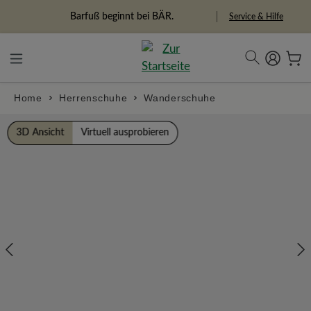
alt springen
Freiheitspioniere
Service & Hilfe
Home
Herrenschuhe
Wanderschuhe
Bildergalerie überspringen
3D Ansicht
Virtuell ausprobieren