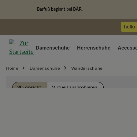
springen
Zur Hauptnavigation springen
Barfuß beginnt bei BÄR.
hello
Damenschuhe
Herrenschuhe
Accesso
Home
Damenschuhe
Wanderschuhe
Bildergalerie überspringen
3D Ansicht
Virtuell ausprobieren