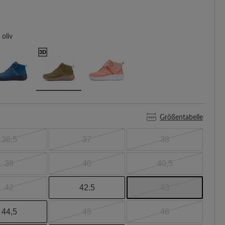
oliv
Größentabelle
36,5
37
38
39
40
40,5
42
42.5
43
44,5
45
46