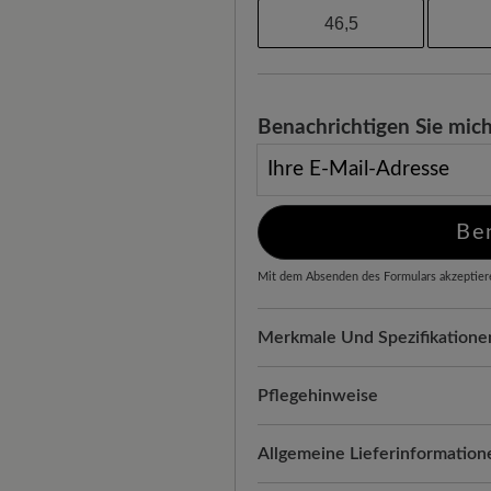
46,5
Benachrichtigen Sie mich
Ihre E-Mail-Adresse
Be
Mit dem Absenden des Formulars akzeptier
Merkmale Und Spezifikatione
Freeyourfeet!
Die perfekte Pa
Schuhe, handgefertigt hergeste
Pflegehinweise
Komfort für jeden Schritt:
Text
Textilschuhe sind leicht, atmu
Allgemeine Lieferinformation
Atmungsaktivität. Zudem passt 
sie frisch, farbintensiv und op