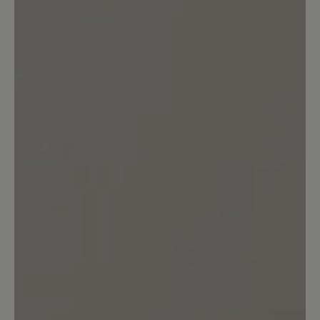
Bewertung schreiben
Sortiert nach
6
Bewertungen
23. März 2026 17:13
Bewertung mit 1 von 5 Sternen
Nach knapp sech Monaten
Tragzeit....
Ein Schuh den ich im Winter sehr gerne
getragen habe. Habe warme und
trockne Füsse gehabt. Leider ist der
Innenstoff hinten im Fersenbereich und