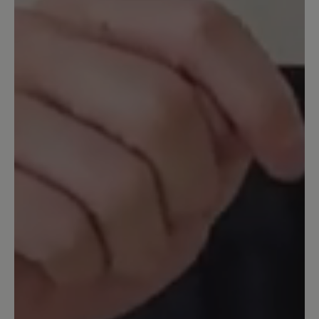
Wanderschuhe perfekt! Endlich Schuhe,
mit denen ich gerne losgehe!
31. Oktober 2025 11:32
Bewertung mit 3 von 5 Sternen
Gut, aber...
Die Zehenfreiheit ist super, absolutes
Wohlgefühl im Schuh, rutschfeste
Sohle, ausreichend wasserdicht, es gibt
sogar brauchbare Farben zur Auswahl,
ABER: die Schnürung ist aus meiner
Sicht eine Fehlkonstruktion. Man
kommt kaum in den Schuh rein, weil die
Schnürsenkel im oberen Teil des Schuhs