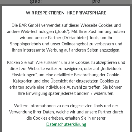
WIR RESPEKTIEREN IHRE PRIVATSPHÄRE
Dämpfungsgrad
Die BÄR GmbH verwendet auf dieser Webseite Cookies und
Gewicht Ca. Pro Schuh
hoch
andere Web-Technologien („Tools“). Mit Ihrer Zustimmung nutzen
438 gr
wir und unsere Partner (Drittanbieter) Tools, um Ihr
Shoppingerlebnis und unser Onlineangebot zu verbessern und
Ihnen interessante Werbung auf anderen Seiten anzuzeigen.
Klicken Sie auf "Alle zulassen" um alle Cookies zu akzeptieren und
direkt zur Webseite weiter zu navigieren, oder auf „Individuelle
Einstellungen“, um eine detaillierte Beschreibung der Cookie-
Kategorien und eine Übersicht der eingesetzten Cookies zu
erhalten sowie eine individuelle Auswahl zu treffen. Sie können
Schafthöhe Ca
Ihre Einwilligung später jederzeit ändern / widerrufen.
Funktionalität
11 cm
Atmungsaktiv
Weitere Informationen zu den eingesetzten Tools und der
Verwendung Ihrer Daten, welche wir und unsere Partner durch
die Cookies erheben, erhalten Sie in unserer
Datenschutzerklärung