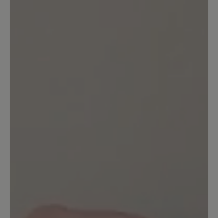
bei einem Schuh vorne kaputt. Habe das
jetzt mal reklamiert, weil ich finde, dass
das bei normaler Nutzung und guter
Pflege der Schuhe nach einem 1/2 Jahr
nicht sein sollte.
Unser Kommentar: Vielen Dank für Ihr
Feedback. Schade, dass Sie unzufrieden sind.
Bitte wenden Sie sich wegen des Mangels
gerne an unsere Reklamationsabteilung.
15. November 2025 13:59
Bewertung mit 5 von 5 Sternen
TrailLiteTex
Grade angekommen, passen die