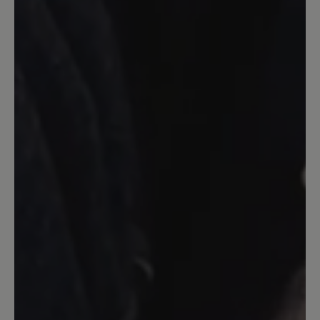
schwierig einen Schuh zu bekommen
der passt, mit dem man gut und
schmerzfrei laufen kann und der auch
noch gut aussieht. Dies ist , dank dem
"Bärenteam" mit diesem Schuh
gelungen! Perfekt! Nun gehe ich wieder
gerne wandern. Herzlichen Dank dafür!
30. Juli 2025 10:45
Bewertung mit 1 von 5 Sternen
nicht regentauglich
Diese Schuhe halten nicht, was sie
versprechen. Sie sind nicht wasserdicht.