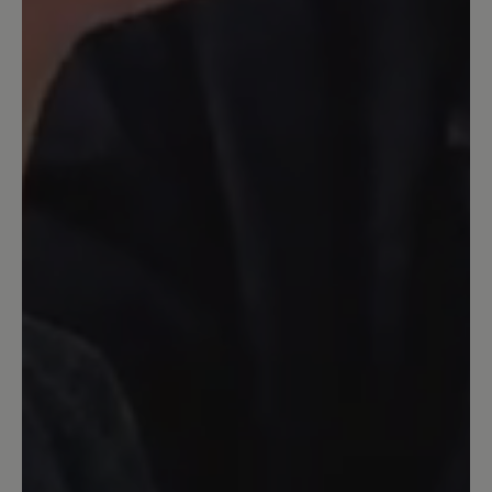
fest in ihren Ösen sind (nicht über
Haken laufen). Man muss sie also so
locker schnüren, dass nachher der
Mittelfuß nicht ordentlich "verschnürt"
ist und somit auch der Knickschutz für
die Knöchel nicht wirklich funktioniert.
Zu dem Preis ein gravierendes Manko!
Schade.
23. Oktober 2025 16:00
Bewertung mit 5 von 5 Sternen
Traillite Tex (in blau)
Als Frau mit Lip-Lymphödem an beiden
Beinen, Einlagen wegen Kniearthrose
und Schuhgröße 44 ist es mehr als