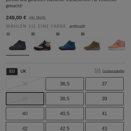
perfekt und garantiert exzellente Trittsicherheit. Für Entdecker
gemacht!
249,00 €
inkl. MwSt.
WÄHLEN SIE EINE FARBE
anthrazit
Größentabelle
EU
UK
36
36,5
37
38
38.5
39
40
40,5
41
42
42.5
43