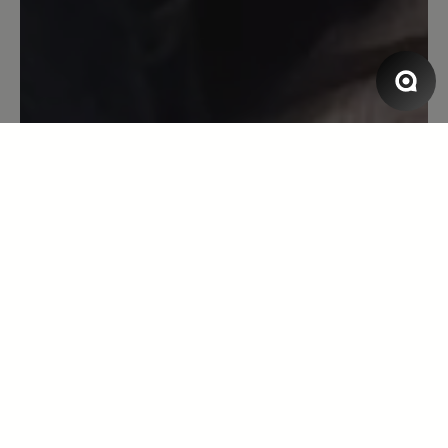
Unser Kommentar: Vielen Dank für die
Rückmeldung. Sollte der Schuh nicht
wasserdicht sein, dürfen Sie Ihn gerne zur
Begutachtung einsenden.
14. Februar 2025 06:40
Bewertung mit 5 von 5 Sternen
Ein Schuh für alle Fälle
Ich trage diesen Schuh seit Wochen bei
jedem Wetter, egal, ob es kalt ist, der
wärmt auch, oder bei Regen, die Füße
bleiben trocken. Ich habe die Farbe in
blau, sieht toll aus, man kann helle
Hosen tragen, wie auch dunkel, die
Schuhe bringen einen fröhlichen Blick.