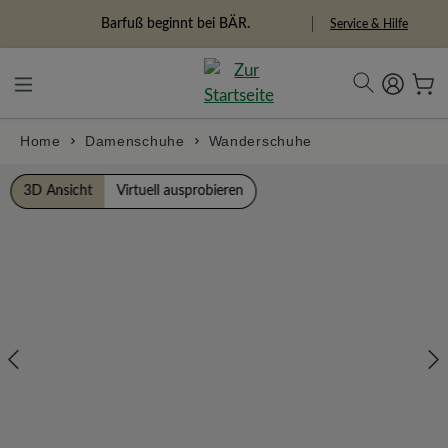
alt springen
Freiheitspioniere
Service & Hilfe
Home
Damenschuhe
Wanderschuhe
Bildergalerie überspringen
3D Ansicht
Virtuell ausprobieren