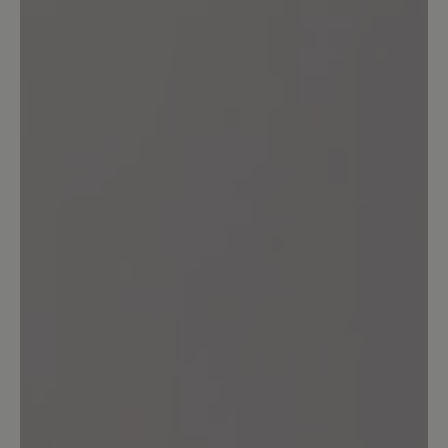
89%
Perfekt (8)
11%
Sehr gut (1)
0%
Gut (0)
0%
Akzeptierbar (0)
0%
Unbefriedigend (0)
Bewerten Sie dieses Produkt!
Teilen Sie Ihre Erfahrungen mit anderen
Kunden.
Bewertung schreiben