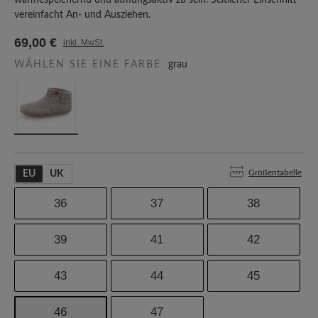
wärmespeichernd und atmungsaktiv zu sein. Seitlicher Einschnitt
vereinfacht An- und Ausziehen.
69,00 €
inkl. MwSt.
WÄHLEN SIE EINE FARBE
grau
Größentabelle
EU
UK
36
37
38
39
41
42
43
44
45
46
47