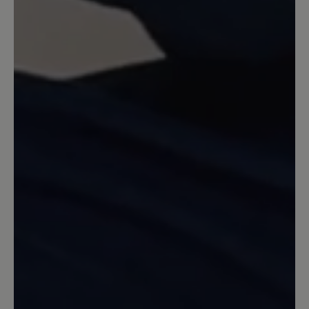
klein aus. Mindestens 1 Nr. größer
bestellen.
26. November 2020 16:16
Bewertung mit 5 von 5 Sternen
Keine Überraschung!
Ein spitzen Schuh, für Haus und
Wohnmobil. Die Beschreibung durch
Bär ist absolut richtig!
16. März 2020 09:41
Bewertung mit 5 von 5 Sternen