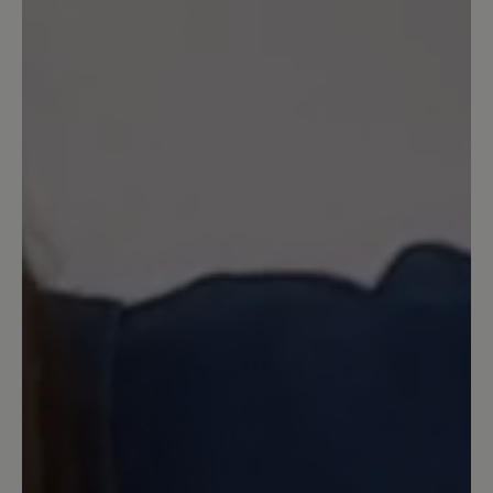
Sortiert nach
9
Bewertungen
4. April 2025 13:53
Bewertung mit 4 von 5 Sternen
Neuer Hausschuh
Seit einigen Tagen trage ich jetzt diesen
Schuh. Am Anfang kam mir das Laufen
komisch vor, als ob der Fuß zur Seite
kippt. Inzwischen habe ich mich aber
daran gewöhnt. Den Einstieg in den
Schuh mit Hilfe eines Schuhlöffels kann
ich bestätigen. Ich hoffe er wird
genauso lange halten, wie sein
Vorgänger, den ich auch bei Bär Schuhe