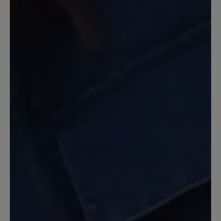
Bewertung mit 5 von 5 Sternen
Mein bester Hausschuh
Passt. Ist warm und weich. Die Sohle
aus mit Leder bezogenem Filz bietet ein
perfektes Barfußgefühl. Ich brauche
allerdings einen Schuhlöffel, wenn ich
den Tofvel mit Wollsocken anziehen will.
Bauartbedingt!
30. Dezember 2022 18:31
Bewertung mit 5 von 5 Sternen
Rundum zufrieden!