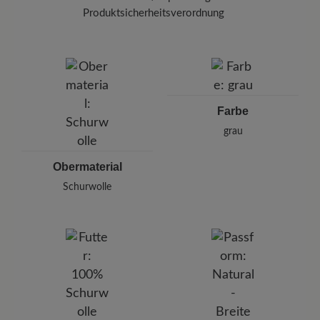
Produktsicherheitsverordnung
Marke: Hooijer Footwear
Hooijer Footwear Group
Hanzepoort 26, 7575 Oldenzaal, Niederlande
E-Mail: sales@hooijerfootwear.com
Farbe
grau
Obermaterial
Schurwolle