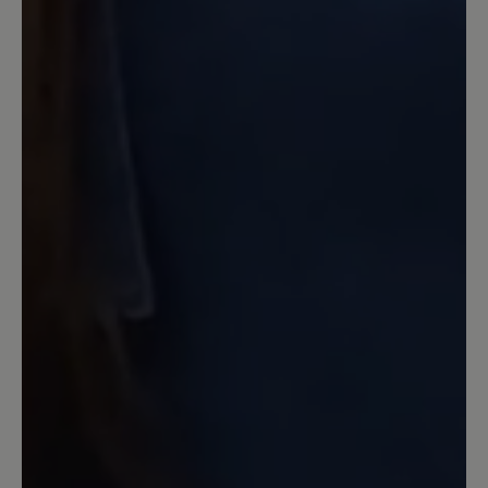
vor 25 Jahren kaufte.
22. April 2023 17:24
Bewertung mit 5 von 5 Sternen
Tofvel - mein Traum-Hausschuh
Mein absoluter Traum-Hausschuh, den
ich 365 Tage im Jahr trage. Super
bequem, äußerst kuschelig, wärmend im
Winter, aber auch super zu tragen im
Sommer und außerdem noch schick.
Einfach der perfekte Hausschuh.
17. März 2023 11:42