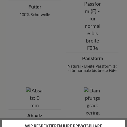
Futter
100% Schurwolle
Passform
Natural - Breite Passform (F)
- für normale bis breite Füße
Absatz
Dämpfungsgrad
0 mm
WIR RESPEKTIEREN IHRE PRIVATSPHÄRE