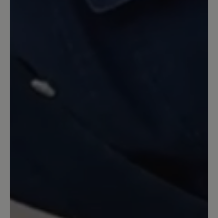
Noch nie konnte ich in Pantoffeln so gut
laufen. Bemerkenswert finde ich auch,
wie mühelos das An- und Ausziehen
geht. Es fühlt sich sehr gut an, wie der
Schuh den Fuß umschließt, auch wegen
der angenehmen Höhe. Die Pantoffeln
sehen sehr gut aus; und die Füße
werden schön warm gehalten. Noch nie
hatte ich so teure Pantoffeln, aber auch
noch nie so gute.
16. Dezember 2022 15:37
Bewertung mit 5 von 5 Sternen
Tofvel
Diese Hausschuhe fallen leider sehr