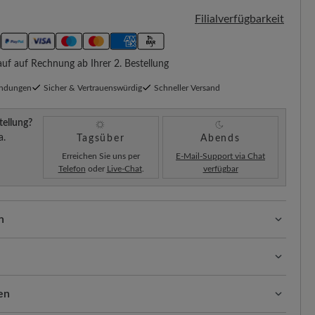
Filialverfügbarkeit
f auf Rechnung ab Ihrer 2. Bestellung
endungen
Sicher & Vertrauenswürdig
Schneller Versand
tellung?
a.
Tagsüber
Abends
Erreichen Sie uns per
E-Mail-Support via Chat
Telefon
oder
Live-Chat
.
verfügbar
n
ssform mit 100% Zehenfreiheit. Natürlich geformte
llt.
olle bietet natürliche Wärmeisolierung und ein
s, wärmendes Material, das mit der richtigen Pflege weich,
en
 Das atmungsaktive Material reguliert die Temperatur,
ibt. So geht’s:
gt für ein stets trockenes und komfortables Fußklima.