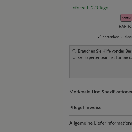
Lieferzeit: 2-3 Tage
BÄR-Kau
Kostenlose Rücks
Brauchen Sie Hilfe vor der Bes
Unser Expertenteam ist für Sie d
Merkmale Und Spezifikatione
Freeyourfeet!
Die perfekte Pa
Schuhe, handgefertigt hergeste
Pflegehinweise
Uvergleichlich bequem:
Schurw
Schurwolle ist ein natürliche
Allgemeine Lieferinformation
angenehm weiches Tragegefühl.
atmungsaktiv und langlebig ble
leitet Feuchtigkeit ab und sor