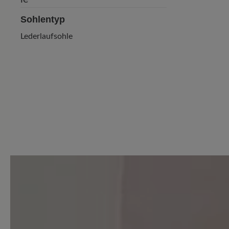
Sohlentyp
Lederlaufsohle
9 von 9 Bewertungen
4.89 von 5 Sternen
Durchschnittliche Bewertung
Perfekt (8)