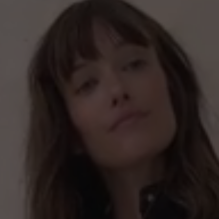
Neuer Hausschuh
11%
0%
Seit einigen Tagen 
kam mir das Laufen 
0%
kippt. Inzwischen 
Einstieg in den Sch
0%
bestätigen. Ich hof
sein Vorgänger, den
kaufte.
mit anderen
22. April 2023 17:24
Bewertung mit 5 von 5
Tofvel - mein Tr