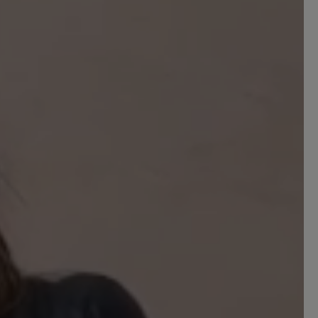
trage ich jetzt diesen Schuh. Am Anfang
komisch vor, als ob der Fuß zur Seite
habe ich mich aber daran gewöhnt. Den
uh mit Hilfe eines Schuhlöffels kann ich
fe er wird genauso lange halten, wie
 ich auch bei Bär Schuhe vor 25 Jahren
 Sternen
aum-Hausschuh