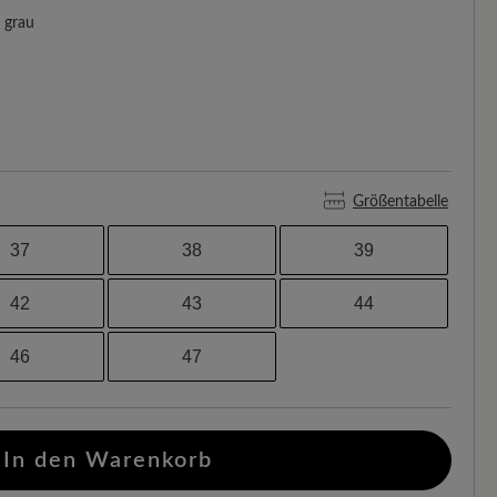
grau
Größentabelle
37
38
39
42
43
44
46
47
In den Warenkorb