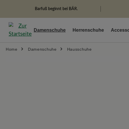
springen
Zur Hauptnavigation springen
Barfuß beginnt bei BÄR.
Damenschuhe
Herrenschuhe
Accesso
Home
Damenschuhe
Hausschuhe
Bildergalerie überspringen