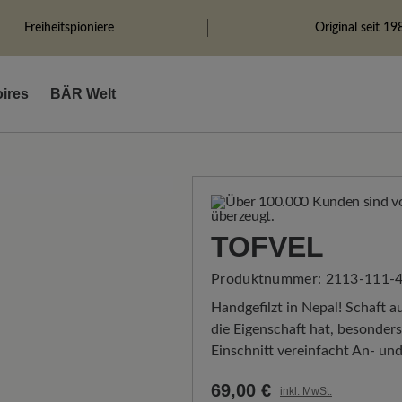
Freiheitspioniere
Original seit 19
ires
BÄR Welt
TOFVEL
Produktnummer:
2113-111-
Handgefilzt in Nepal! Schaft 
die Eigenschaft hat, besonder
Einschnitt vereinfacht An- un
69,00 €
inkl. MwSt.