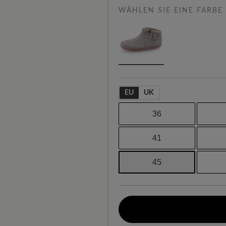
WÄHLEN SIE EINE FARBE
EU
UK
36
41
45