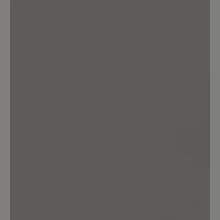
89%
Perfekt (8)
11%
Sehr gut (1)
0%
Gut (0)
0%
Akzeptierbar (0)
0%
Unbefriedigend (0)
Bewerten Sie dieses Produkt!
Teilen Sie Ihre Erfahrungen mit anderen
Kunden.
Bewertung schreiben