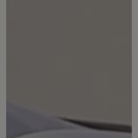
Bewertung mit 5 von 5 Sternen
Mein bester Hausschuh
Passt. Ist warm und weich. Die Sohle
aus mit Leder bezogenem Filz bietet ein
perfektes Barfußgefühl. Ich brauche
allerdings einen Schuhlöffel, wenn ich
den Tofvel mit Wollsocken anziehen will.
Bauartbedingt!
30. Dezember 2022 18:31
Bewertung mit 5 von 5 Sternen
Rundum zufrieden!