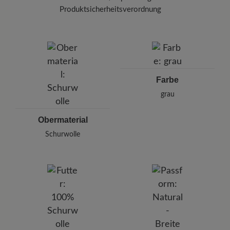
Produktsicherheitsverordnung
Marke: Hooijer Footwear
Hooijer Footwear Group
Hanzepoort 26, 7575 Oldenzaal, Niederlande
E-Mail: sales@hooijerfootwear.com
Farbe
grau
Obermaterial
Schurwolle