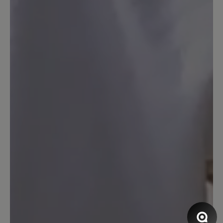
klein aus. Mindestens 1 Nr. größer
bestellen.
26. November 2020 16:16
Bewertung mit 5 von 5 Sternen
Keine Überraschung!
Ein spitzen Schuh, für Haus und
Wohnmobil. Die Beschreibung durch
Bär ist absolut richtig!
16. März 2020 09:41
Bewertung mit 5 von 5 Sternen