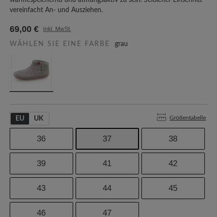
wärmespeichernd und atmungsaktiv zu sein. Seitlicher Einschnitt
vereinfacht An- und Ausziehen.
69,00 €
inkl. MwSt.
WÄHLEN SIE EINE FARBE
grau
Größentabelle
EU
UK
36
37
38
39
41
42
43
44
45
46
47