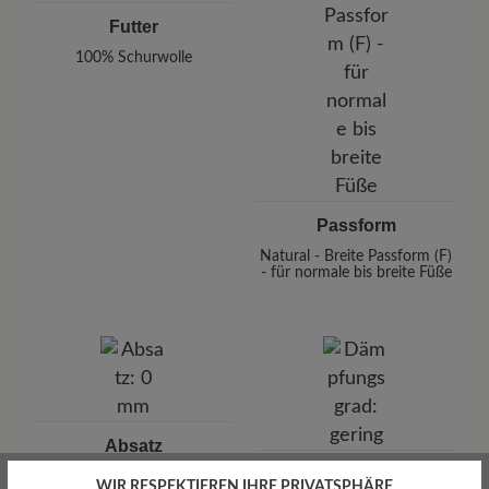
Futter
100% Schurwolle
Passform
Natural - Breite Passform (F)
- für normale bis breite Füße
Absatz
Dämpfungsgrad
0 mm
WIR RESPEKTIEREN IHRE PRIVATSPHÄRE