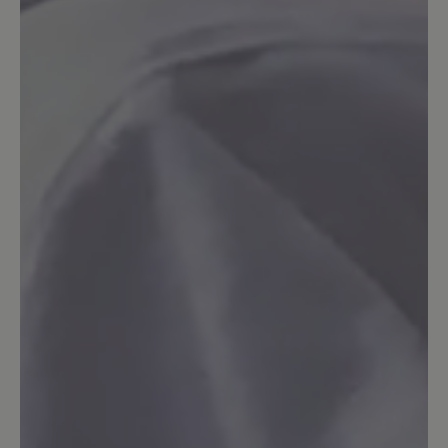
Noch nie konnte ich in Pantoffeln so gut
laufen. Bemerkenswert finde ich auch,
wie mühelos das An- und Ausziehen
geht. Es fühlt sich sehr gut an, wie der
Schuh den Fuß umschließt, auch wegen
der angenehmen Höhe. Die Pantoffeln
sehen sehr gut aus; und die Füße
werden schön warm gehalten. Noch nie
hatte ich so teure Pantoffeln, aber auch
noch nie so gute.
16. Dezember 2022 15:37
Bewertung mit 5 von 5 Sternen
Tofvel
Diese Hausschuhe fallen leider sehr