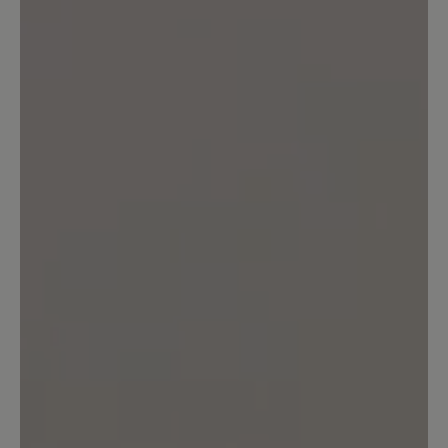
vor 25 Jahren kaufte.
22. April 2023 17:24
Bewertung mit 5 von 5 Sternen
Tofvel - mein Traum-Hausschuh
Mein absoluter Traum-Hausschuh, den
ich 365 Tage im Jahr trage. Super
bequem, äußerst kuschelig, wärmend im
Winter, aber auch super zu tragen im
Sommer und außerdem noch schick.
Einfach der perfekte Hausschuh.
17. März 2023 11:42