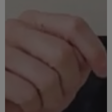
für einen fairen Preis. Ohne diesen
Service hätte ich es mir überlegt. So
habe ich auch noch den „Feinen“
gekauft.
16. März 2020 13:23
Bewertung mit 5 von 5 Sternen
Black Tobago
These are absolutely amazing! Exactly
what I was hoping for. Wide toe box
and excellent comfort. It is extremely
hard to find a quality shoe that is
dressier and have room for your toes to
be free!! Also delivery was extremely