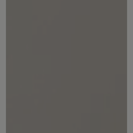
Bewerten Sie dieses Produkt!
Teilen Sie Ihre Erfahrungen mit anderen
Kunden.
Bewertung schreiben
Sortiert nach
7
Bewertungen
16. März 2024 13:44
Bewertung mit 2 von 5 Sternen
Leider extrem schwer und etwas
klobig