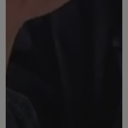
quick. I order on Sunday and they
arrived in the US on Thursday morning!
Wow!!!
16. März 2020 08:41
Bewertung mit 5 von 5 Sternen
Bewertung
Ein sehr schöner Schuh, der gut am Fuß
sitzt.
16. März 2020 08:38
Bewertung mit 4 von 5 Sternen