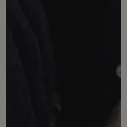
Bewertung und
Verbesserungsvorschlag
Äußerst bequemer, hochwertiger Schuh
mit auffallend abriebfester Sohle und
robustem Oberleder. Als Schwachstelle
hat sich bei meinen Schuhen das
Innenfutter im Bereich der Ferse
erwiesen. Schon nach kurzer Zeit war
das Leder in beiden Schuhen auf jeweils
beiden Seiten durchgescheuert und
musste ersetzt werden. Wesentlich
dickeres Innenfutter bzw. ein anderes
Material im Bereich der Ferse (s.
Roadrunner) wäre wünschenswert.
13. März 2020 13:37