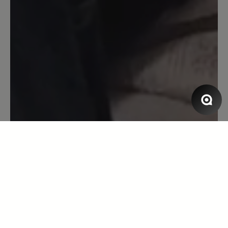
Bewertung mit 5 von 5 Sternen
Tobago
Es gibt keine Schwächen, ich bin sehr
zufrieden. Es ist eher ein weicher,
anschmiegsamer Schuh, mit sehr viel
Zehenfreiheit.
13. März 2020 10:17
Bewertung mit 4 von 5 Sternen
Toller Schuh
Ein sehr schöner und bequemer Schuh.
Gewohnte Topqualität... eben BÄR.