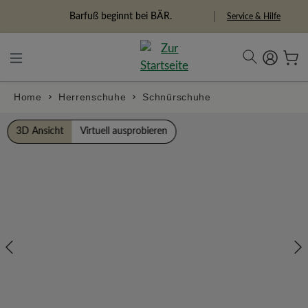
alt springen
Freiheitspioniere
Service & Hilfe
Home
Herrenschuhe
Schnürschuhe
Bildergalerie überspringen
3D Ansicht
Virtuell ausprobieren