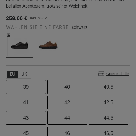
extrem robuste und strapazierfähige Rindleder schützt den Fuß
bei allen Abenteuern, trotz seiner Weichheit.
259,00 €
inkl. MwSt.
WÄHLEN SIE EINE FARBE
schwarz
Größentabelle
EU
UK
39
40
40,5
41
42
42.5
43
44
44,5
45
46
46,5