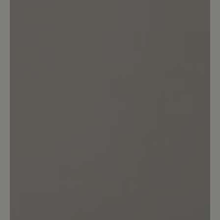
Das hohe Gewicht der Schuhe hat mich
überrascht. Sie wirken auch ingesamt
etwas klobig. Leider kein Nachfolger für
das in der Farbe Schwarz nicht mehr
verfügbare Modell Erik.
27. September 2020 13:39
Bewertung mit 4 von 5 Sternen
Wohlfühlen
Erstmals gekauft, superbequem. Man
merkt den Schuh kaum.
Ausschlaggebend für den Kauf war auch
nie Nachhaltigkeit. Man kann die Sohle
nach Verschleiß bei Bär erneuern lassen