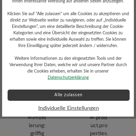
Ihnen interessante Werbung auf anderen Seiten anzuzeigen.
Fußbett
Klicken Sie auf "Alle zulassen" um alle Cookies zu akzeptieren und
Herausnehmbares stützendes
6 mm Kork-Latex-Fußbett mit
direkt zur Webseite weiter zu navigieren, oder auf „Individuelle
Lederbezug
Einstellungen“, um eine detaillierte Beschreibung der Cookie-
Kategorien und eine Übersicht der eingesetzten Cookies zu
erhalten sowie eine individuelle Auswahl zu treffen. Sie können
Ihre Einwilligung später jederzeit ändern / widerrufen.
Weitere Informationen zu den eingesetzten Tools und der
Verwendung Ihrer Daten, welche wir und unsere Partner durch
die Cookies erheben, erhalten Sie in unserer
Datenschutzerklärung
Dämpfungsgrad
Funktionalität
hoch
Alle zulassen
Atmungsaktiv
Individuelle Einstellungen