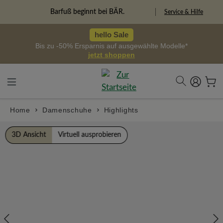
alt springen
Freiheitspioniere
Service & Hilfe
hello Sale
Bis zu -50% Ersparnis auf ausgewählte Modelle*
jetzt shoppen
Home
Damenschuhe
Highlights
Bildergalerie überspringen
3D Ansicht
Virtuell ausprobieren