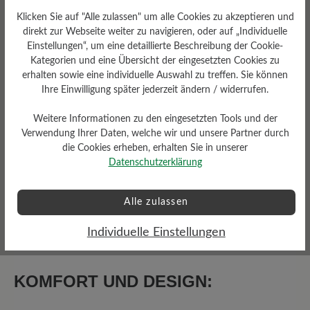
Klicken Sie auf "Alle zulassen" um alle Cookies zu akzeptieren und
Bewertungen lesen
direkt zur Webseite weiter zu navigieren, oder auf „Individuelle
Einstellungen“, um eine detaillierte Beschreibung der Cookie-
Kategorien und eine Übersicht der eingesetzten Cookies zu
1 von 1 Bewertungen
erhalten sowie eine individuelle Auswahl zu treffen. Sie können
Ihre Einwilligung später jederzeit ändern / widerrufen.
Weitere Informationen zu den eingesetzten Tools und der
4 von 5 Sternen
Durchschnittliche Bewertung von
Verwendung Ihrer Daten, welche wir und unsere Partner durch
die Cookies erheben, erhalten Sie in unserer
Datenschutzerklärung
0%
Perfekt (0)
Alle zulassen
100%
Sehr gut (1)
Individuelle Einstellungen
0%
Gut (0)
0%
Akzeptierbar (0)
KOMFORT UND DESIGN:
0%
Unbefriedigend (0)