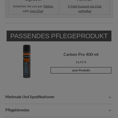
Erreichen Sie uns per
Telefon
E-Mail-Support via Chat
oder
Live-Chat
.
verfügbar
PASSENDES PFLEGEPRODUKT
Carbon Pro 400 ml
16,95 €
zum Produkt
Merkmale Und Spezifikationen
Freeyourfeet!
Die perfekte Passform mit 100% Zehenfreiheit.
Natürlich geformte Schuhe, handgefertigt hergestellt.
Pflegehinweise
Qualität, die man spürt:
Unvergleichlich weiche, geschmeidige