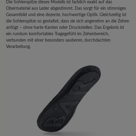
Die Sohlenspitze dieses Modells ist farblich exakt auf das
Obermaterial aus Leder abgestimmt. Das sorgt für ein stimmiges
Gesamtbild und eine dezente, hochwertige Optik. Gleichzeitig ist
Bewerten Sie dieses Produkt!
die Sohlenspitze so gestaltet, dass sie sich angenehm an die Zehen
anfügt – ohne harte Kanten oder Druckstellen. Das Ergebnis ist
Teilen Sie Ihre Erfahrungen mit anderen
ein rundum komfortables Tragegefühl im Zehenbereich,
verbunden mit einer besonders sauberen, durchdachten
Kunden.
Verarbeitung.
Bewertung schreiben
Sortiert nach
1
Bewertung
27. Juni 2025 11:41
Bewertung mit 4 von 5 Sternen
Tiana Pantolette