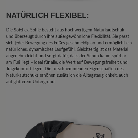
NATÜRLICH FLEXIBEL:
Da ich Probleme mit beidseitigem
Schneiderballen habe und die Füße
dadurch im vorderen Bereich sehr breit
Die Softflex-Sohle besteht aus hochwertigem Naturkautschuk
sind, sind die Schuhe für mich etwas
und überzeugt durch ihre außergewöhnliche Flexibilität. Sie passt
sich jeder Bewegung des Fußes geschmeidig an und ermöglicht ein
schmal, ich hoffe, sie werden sich noch
natürliches, dynamisches Laufgefühl. Gleichzeitig ist das Material
weiten und sich anpassen. Ansonsten
angenehm leicht und sorgt dafür, dass der Schuh kaum spürbar
sind die Pantoletten sehr schön und
am Fuß liegt – ideal für alle, die Wert auf Bewegungsfreiheit und
weich.
Tragekomfort legen. Die rutschhemmenden Eigenschaften des
Naturkautschuks erhöhen zusätzlich die Alltagstauglichkeit, auch
auf glatterem Untergrund.