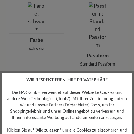
Pleidelsheimer Str. 15/1, 74321 Bietigheim-Bissingen,
Deutschland
E-mail:
kundenbetreuung@baer-schuhe.de
Telefon: 0800 51 65 65 56 (gebührenfrei)
Farbe
schwarz
Passform
Standard Passform
WIR RESPEKTIEREN IHRE PRIVATSPHÄRE
Die BÄR GmbH verwendet auf dieser Webseite Cookies und
Bewertungen lesen
andere Web-Technologien („Tools“). Mit Ihrer Zustimmung nutzen
wir und unsere Partner (Drittanbieter) Tools, um Ihr
Shoppingerlebnis und unser Onlineangebot zu verbessern und
Ihnen interessante Werbung auf anderen Seiten anzuzeigen.
0 von 0 Bewertungen
Klicken Sie auf "Alle zulassen" um alle Cookies zu akzeptieren und