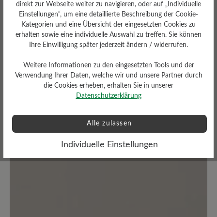
direkt zur Webseite weiter zu navigieren, oder auf „Individuelle
Durchschnittliche Bewertung von
Einstellungen“, um eine detaillierte Beschreibung der Cookie-
Kategorien und eine Übersicht der eingesetzten Cookies zu
erhalten sowie eine individuelle Auswahl zu treffen. Sie können
Bewerten Sie dieses Produkt!
Ihre Einwilligung später jederzeit ändern / widerrufen.
Teilen Sie Ihre Erfahrungen mit anderen
Weitere Informationen zu den eingesetzten Tools und der
Verwendung Ihrer Daten, welche wir und unsere Partner durch
Kunden.
die Cookies erheben, erhalten Sie in unserer
Datenschutzerklärung
Bewertung schreiben
Alle zulassen
Individuelle Einstellungen
Keine Bewertungen gefunden. Teilen Sie Ihre Erfahrungen
mit anderen.