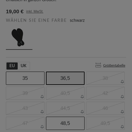
erhältlich in ganzen Größen.
19,00 €
inkl. MwSt.
WÄHLEN SIE EINE FARBE
schwarz
Größentabelle
EU
UK
35
36,5
38
39
40,5
42
43
44,5
46
47
48,5
49,5