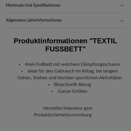
Merkmale Und Spezifikationen
Passform:
Standard Passform
Allgemeine Lieferinformationen
Versand- und Verpackungskosten:
Unsere Standardkosten
betragen 5,90€ und werden automatisch Ihrem Warenkorb
Produktinformationen
"TEXTIL
hinzugefügt – unabhängig vom Bestellwert.
FUSSBETT"
Freuen Sie sich auf Ihr Paket!
Sobald Ihre Bestellung unser Lager in
Deutschland verlassen hat, erhalten Sie eine Versandbestätigung.
Mit der beigefügten Sendungsnummer können Sie genau
4mm Fußbett mit weichem Dämpfungsschaum
nachverfolgen, wo sich Ihr neues BÄR Lieblingsstück gerade
ideal für den Gebrauch im Alltag, bei langem
befindet.
Gehen, Stehen und leichten sportlichen Aktivitäten
Bioactive®-Bezug
Ganze Größen
Hersteller/Importeur gem.
Produktsicherheitsverordnung
Marke:
BÄR
BÄR GmbH