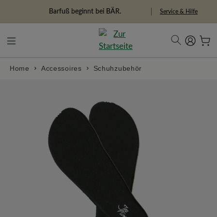
alt springen
Freiheitspioniere
Service & Hilfe
Home
Accessoires
Schuhzubehör
Bildergalerie überspringen