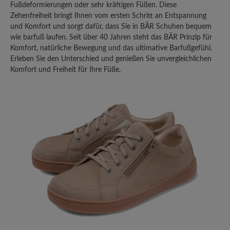
Fußdeformierungen oder sehr kräftigen Füßen. Diese
Zehenfreiheit bringt Ihnen vom ersten Schritt an Entspannung
Teilen Sie Ihre Erfahrungen mit anderen
und Komfort und sorgt dafür, dass Sie in BÄR Schuhen bequem
Kunden.
wie barfuß laufen. Seit über 40 Jahren steht das BÄR Prinzip für
Komfort, natürliche Bewegung und das ultimative Barfußgefühl.
Erleben Sie den Unterschied und genießen Sie unvergleichlichen
Bewertung schreiben
Komfort und Freiheit für Ihre Füße.
Sortiert nach
4
Bewertungen
3. August 2025 18:54
Bewertung mit 5 von 5 Sternen
Perfekter Schuh
Ein sehr bequemer Schuh. Dank