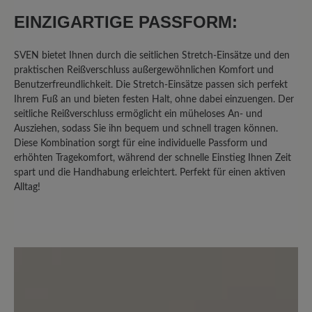
seitlichem Reißverschluss und
EINZIGARTIGE PASSFORM:
Gummizug perfekt für meine Füße. Da
ich unter Neuropathie im linken Fuß
leide, bin ich froh diesen leichten und
SVEN bietet Ihnen durch die seitlichen Stretch-Einsätze und den
trotzdem stabilen Schuh gefunden zu
praktischen Reißverschluss außergewöhnlichen Komfort und
Benutzerfreundlichkeit. Die Stretch-Einsätze passen sich perfekt
haben
Ihrem Fuß an und bieten festen Halt, ohne dabei einzuengen. Der
seitliche Reißverschluss ermöglicht ein müheloses An- und
Ausziehen, sodass Sie ihn bequem und schnell tragen können.
23. März 2025 09:14
Diese Kombination sorgt für eine individuelle Passform und
erhöhten Tragekomfort, während der schnelle Einstieg Ihnen Zeit
spart und die Handhabung erleichtert. Perfekt für einen aktiven
Bewertung mit 5 von 5 Sternen
Alltag!
Super bequem
Ich habe diese Schuhe für meinen Mann
gekauft. Er ist super mit ihnen zufrieden.
Der Schuh ist leicht und durch den
Reißverschluss praktisch anzuziehen.
Die gleichzeitige Schnürung passt den