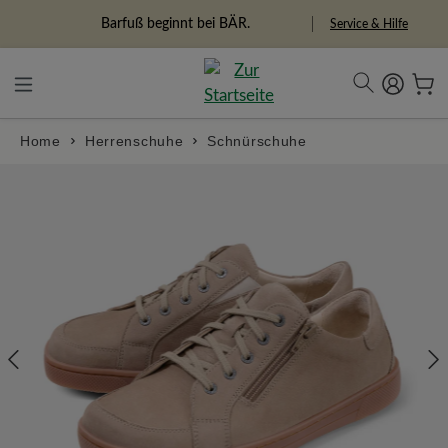
alt springen
Freiheitspioniere
Service & Hilfe
Home
Herrenschuhe
Schnürschuhe
Bildergalerie überspringen