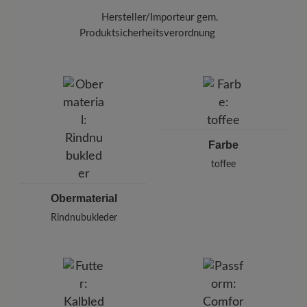
Hersteller/Importeur gem.
Produktsicherheitsverordnung
Marke:
BÄR
BÄR GmbH
Pleidelsheimer Str. 15/1, 74321 Bietigheim-Bissingen,
Deutschland
E-mail:
kundenbetreuung@baer-schuhe.de
Telefon: 0800 51 65 65 56 (gebührenfrei)
Farbe
toffee
Obermaterial
Rindnubukleder