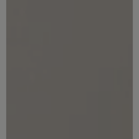
Bewertung mit 5 von 5 Sternen
Toller Sitz, klasse Look
Diese Schuhe passen in cognac super zu
meiner grünen Jeans o.ä. Reißverschluss
ist ein Hingucker und die Svennys sitzen
großartig. Toller Schuh.