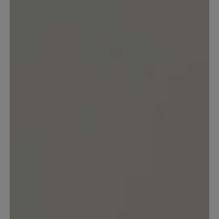
Schuh wunderbar an. Dazu sieht er sehr
sportlich aus.
12. März 2021 14:46
Bewertung mit 5 von 5 Sternen
Hineinschlüpfen und sich
wohlfühlen
Ein genialer Schuh, zeitlos im Design
und super in der Passform, leicht und
trotzdem robust, ein angenehmer
Tragekomfort. Gut, dass es Bär gibt.
13. März 2020 12:13