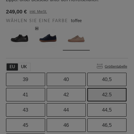
Zipper. Unser Bestseller unter den Herrenschuhen!
249,00 €
inkl. MwSt.
WÄHLEN SIE EINE FARBE
toffee
Größentabelle
EU
UK
39
40
40,5
41
42
42.5
43
44
44,5
45
46
46,5