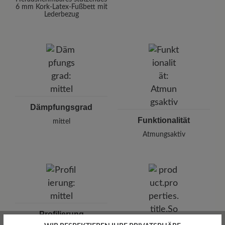
6 mm Kork-Latex-Fußbett mit
Lederbezug
Dämpfungsgrad
Funktionalität
mittel
Atmungsaktiv
Profilierung