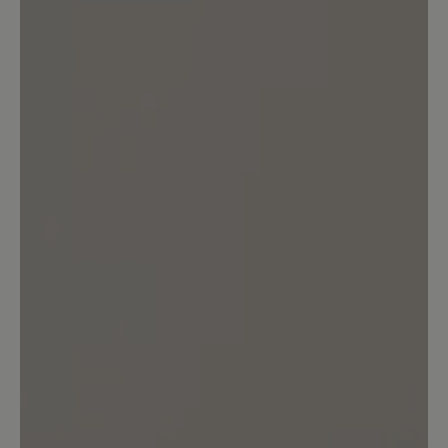
13. März 2020 12:13
Bewertung mit 5 von 5 Sternen
Toller Sitz, klasse Look
Diese Schuhe passen in cognac super zu
meiner grünen Jeans o.ä. Reißverschluss
ist ein Hingucker und die Svennys sitzen
großartig. Toller Schuh.