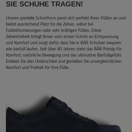
SIE SCHUHE TRAGEN!
Bewerten Sie dieses Produkt!
Unsere spezielle Schuhform passt sich perfekt Ihren Füßen an und
bietet ausreichend Platz für die Zehen, selbst bei
Fußdeformierungen oder sehr kräftigen Füßen. Diese
Teilen Sie Ihre Erfahrungen mit anderen
Zehenfreiheit bringt Ihnen vom ersten Schritt an Entspannung
Kunden.
und Komfort und sorgt dafür, dass Sie in BÄR Schuhen bequem
wie barfuß laufen. Seit über 40 Jahren steht das BÄR Prinzip für
Bewertung schreiben
Komfort, natürliche Bewegung und das ultimative Barfußgefühl.
Erleben Sie den Unterschied und genießen Sie unvergleichlichen
Komfort und Freiheit für Ihre Füße.
Sortiert nach
4
Bewertungen
3. August 2025 18:54
Bewertung mit 5 von 5 Sternen
Perfekter Schuh