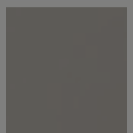
Der Schuh ist leicht und durch den
Reißverschluss praktisch anzuziehen.
Die gleichzeitige Schnürung passt den
Schuh wunderbar an. Dazu sieht er sehr
sportlich aus.
12. März 2021 14:46
Bewertung mit 5 von 5 Sternen
Hineinschlüpfen und sich
wohlfühlen
Ein genialer Schuh, zeitlos im Design
und super in der Passform, leicht und
trotzdem robust, ein angenehmer
Tragekomfort. Gut, dass es Bär gibt.