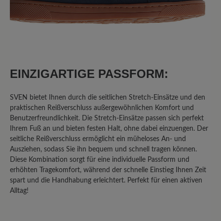
Ein sehr bequemer Schuh. Dank
seitlichem Reißverschluss und
Gummizug perfekt für meine Füße. Da
ich unter Neuropathie im linken Fuß
EINZIGARTIGE PASSFORM:
leide, bin ich froh diesen leichten und
trotzdem stabilen Schuh gefunden zu
haben
SVEN bietet Ihnen durch die seitlichen Stretch-Einsätze und den
praktischen Reißverschluss außergewöhnlichen Komfort und
Benutzerfreundlichkeit. Die Stretch-Einsätze passen sich perfekt
Ihrem Fuß an und bieten festen Halt, ohne dabei einzuengen. Der
23. März 2025 09:14
seitliche Reißverschluss ermöglicht ein müheloses An- und
Ausziehen, sodass Sie ihn bequem und schnell tragen können.
Diese Kombination sorgt für eine individuelle Passform und
Bewertung mit 5 von 5 Sternen
erhöhten Tragekomfort, während der schnelle Einstieg Ihnen Zeit
Super bequem
spart und die Handhabung erleichtert. Perfekt für einen aktiven
Alltag!
Ich habe diese Schuhe für meinen Mann
gekauft. Er ist super mit ihnen zufrieden.