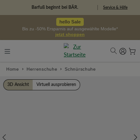
alt springen
Freiheitspioniere
Service & Hilfe
hello Sale
Bis zu -50% Ersparnis auf ausgewählte Modelle*
jetzt shoppen
Home
Herrenschuhe
Schnürschuhe
Bildergalerie überspringen
3D Ansicht
Virtuell ausprobieren