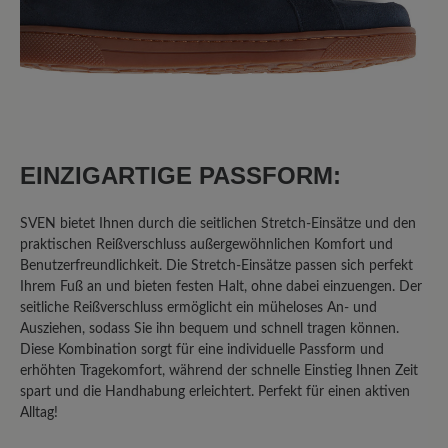
Perfekter Schuh
Ein sehr bequemer Schuh. Dank
seitlichem Reißverschluss und
Gummizug perfekt für meine Füße. Da
ich unter Neuropathie im linken Fuß
EINZIGARTIGE PASSFORM:
leide, bin ich froh diesen leichten und
trotzdem stabilen Schuh gefunden zu
haben
SVEN bietet Ihnen durch die seitlichen Stretch-Einsätze und den
praktischen Reißverschluss außergewöhnlichen Komfort und
Benutzerfreundlichkeit. Die Stretch-Einsätze passen sich perfekt
Ihrem Fuß an und bieten festen Halt, ohne dabei einzuengen. Der
23. März 2025 09:14
seitliche Reißverschluss ermöglicht ein müheloses An- und
Ausziehen, sodass Sie ihn bequem und schnell tragen können.
Diese Kombination sorgt für eine individuelle Passform und
Bewertung mit 5 von 5 Sternen
erhöhten Tragekomfort, während der schnelle Einstieg Ihnen Zeit
Super bequem
spart und die Handhabung erleichtert. Perfekt für einen aktiven
Alltag!
Ich habe diese Schuhe für meinen Mann