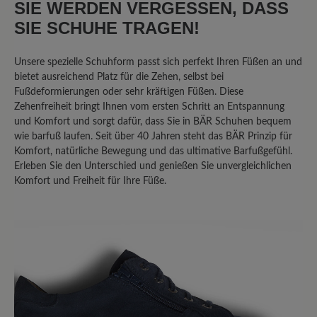
SIE WERDEN VERGESSEN, DASS
SIE SCHUHE TRAGEN!
Bewerten Sie dieses Produkt!
Unsere spezielle Schuhform passt sich perfekt Ihren Füßen an und
bietet ausreichend Platz für die Zehen, selbst bei
Fußdeformierungen oder sehr kräftigen Füßen. Diese
Teilen Sie Ihre Erfahrungen mit anderen
Zehenfreiheit bringt Ihnen vom ersten Schritt an Entspannung
Kunden.
und Komfort und sorgt dafür, dass Sie in BÄR Schuhen bequem
wie barfuß laufen. Seit über 40 Jahren steht das BÄR Prinzip für
Bewertung schreiben
Komfort, natürliche Bewegung und das ultimative Barfußgefühl.
Erleben Sie den Unterschied und genießen Sie unvergleichlichen
Komfort und Freiheit für Ihre Füße.
Sortiert nach
4
Bewertungen
3. August 2025 18:54
Bewertung mit 5 von 5 Sternen