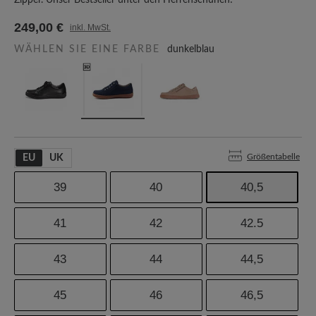
Zipper. Unser Bestseller unter den Herrenschuhen!
249,00 €
inkl. MwSt.
WÄHLEN SIE EINE FARBE
dunkelblau
Größentabelle
EU
UK
39
40
40,5
41
42
42.5
43
44
44,5
45
46
46,5