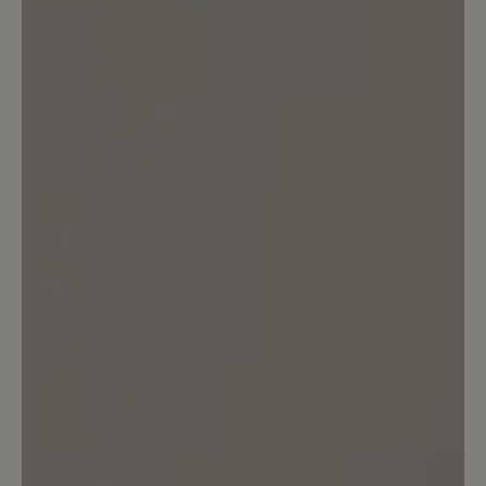
Tragekomfort. Gut, dass es Bär gibt.
13. März 2020 12:13
Bewertung mit 5 von 5 Sternen
Toller Sitz, klasse Look
Diese Schuhe passen in cognac super zu
meiner grünen Jeans o.ä. Reißverschluss
ist ein Hingucker und die Svennys sitzen
großartig. Toller Schuh.