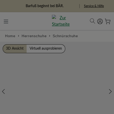
alt springen
Freiheitspioniere
Service & Hilfe
Home
Herrenschuhe
Schnürschuhe
Bildergalerie überspringen
3D Ansicht
Virtuell ausprobieren