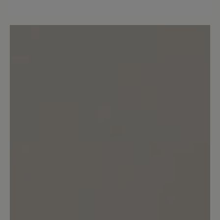
gekauft. Er ist super mit ihnen zufrieden.
Der Schuh ist leicht und durch den
Reißverschluss praktisch anzuziehen.
Die gleichzeitige Schnürung passt den
Schuh wunderbar an. Dazu sieht er sehr
sportlich aus.
12. März 2021 14:46
Bewertung mit 5 von 5 Sternen
Hineinschlüpfen und sich
wohlfühlen
Ein genialer Schuh, zeitlos im Design
und super in der Passform, leicht und
trotzdem robust, ein angenehmer