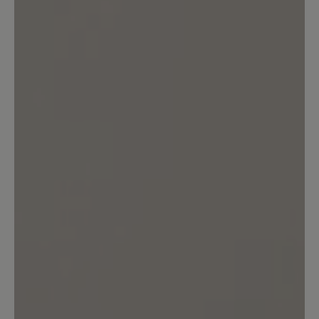
Bewertung mit 5 von 5 Sternen
Toller Sitz, klasse Look
Diese Schuhe passen in cognac super zu
meiner grünen Jeans o.ä. Reißverschluss
ist ein Hingucker und die Svennys sitzen
großartig. Toller Schuh.