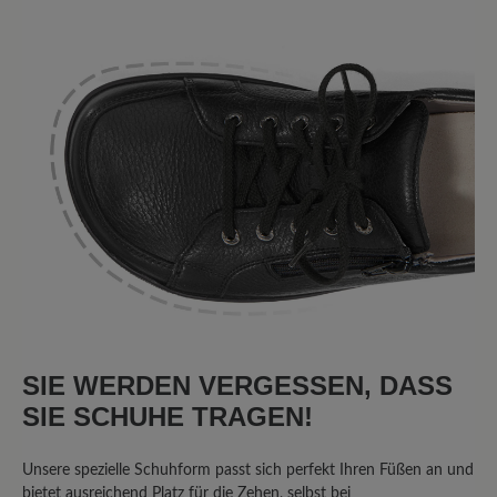
4 von 4 Bewertungen
5 von 5 Sternen
Durchschnittliche Bewertung von
100%
Perfekt (4)
0%
Sehr gut (0)
0%
Gut (0)
0%
Akzeptierbar (0)
0%
Unbefriedigend (0)
SIE WERDEN VERGESSEN, DASS
SIE SCHUHE TRAGEN!
Bewerten Sie dieses Produkt!
Unsere spezielle Schuhform passt sich perfekt Ihren Füßen an und
bietet ausreichend Platz für die Zehen, selbst bei