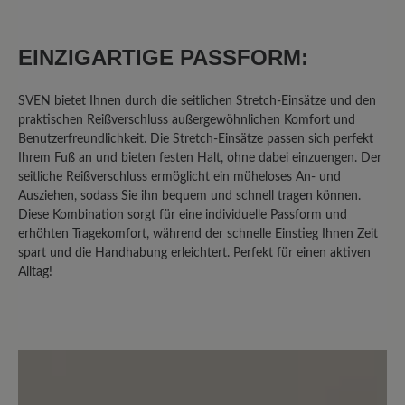
Gummizug perfekt für meine Füße. Da
ich unter Neuropathie im linken Fuß
EINZIGARTIGE PASSFORM:
leide, bin ich froh diesen leichten und
trotzdem stabilen Schuh gefunden zu
haben
SVEN bietet Ihnen durch die seitlichen Stretch-Einsätze und den
praktischen Reißverschluss außergewöhnlichen Komfort und
Benutzerfreundlichkeit. Die Stretch-Einsätze passen sich perfekt
Ihrem Fuß an und bieten festen Halt, ohne dabei einzuengen. Der
23. März 2025 09:14
seitliche Reißverschluss ermöglicht ein müheloses An- und
Ausziehen, sodass Sie ihn bequem und schnell tragen können.
Diese Kombination sorgt für eine individuelle Passform und
Bewertung mit 5 von 5 Sternen
erhöhten Tragekomfort, während der schnelle Einstieg Ihnen Zeit
Super bequem
spart und die Handhabung erleichtert. Perfekt für einen aktiven
Alltag!
Ich habe diese Schuhe für meinen Mann
gekauft. Er ist super mit ihnen zufrieden.
Der Schuh ist leicht und durch den
Reißverschluss praktisch anzuziehen.
Die gleichzeitige Schnürung passt den
Schuh wunderbar an. Dazu sieht er sehr