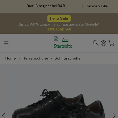
alt springen
Freiheitspioniere
Service & Hilfe
hello Sale
Bis zu -50% Ersparnis auf ausgewählte Modelle*
jetzt shoppen
Home
Herrenschuhe
Schnürschuhe
Bildergalerie überspringen