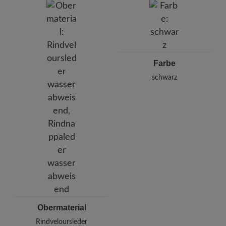
Pleidelsheimer Str. 15/1, 74321 Bietigheim-Bissingen,
Deutschland
E-mail:
kundenbetreuung@baer-schuhe.de
Telefon: 0800 51 65 65 56 (gebührenfrei)
Farbe
schwarz
Obermaterial
Rindveloursleder