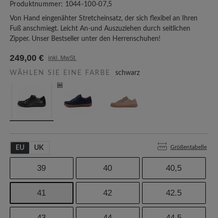
Produktnummer:
1044-100-07,5
Von Hand eingenähter Stretcheinsatz, der sich flexibel an Ihren
Fuß anschmiegt. Leicht An-und Auszuziehen durch seitlichen
Zipper. Unser Bestseller unter den Herrenschuhen!
249,00 €
inkl. MwSt.
WÄHLEN SIE EINE FARBE
schwarz
Größentabelle
EU
UK
39
40
40,5
41
42
42.5
43
44
44,5