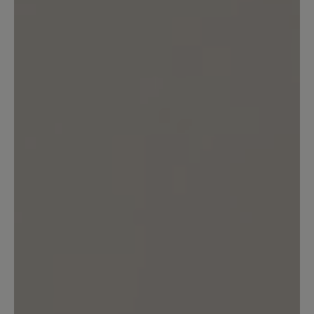
sportlich aus.
12. März 2021 14:46
Bewertung mit 5 von 5 Sternen
Hineinschlüpfen und sich
wohlfühlen
Ein genialer Schuh, zeitlos im Design
und super in der Passform, leicht und
trotzdem robust, ein angenehmer
Tragekomfort. Gut, dass es Bär gibt.
13. März 2020 12:13