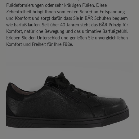
Fußdeformierungen oder sehr kräftigen Füßen. Diese
Teilen Sie Ihre Erfahrungen mit anderen
Zehenfreiheit bringt Ihnen vom ersten Schritt an Entspannung
Kunden.
und Komfort und sorgt dafür, dass Sie in BÄR Schuhen bequem
wie barfuß laufen. Seit über 40 Jahren steht das BÄR Prinzip für
Bewertung schreiben
Komfort, natürliche Bewegung und das ultimative Barfußgefühl.
Erleben Sie den Unterschied und genießen Sie unvergleichlichen
Komfort und Freiheit für Ihre Füße.
Sortiert nach
4
Bewertungen
3. August 2025 18:54
Bewertung mit 5 von 5 Sternen
Perfekter Schuh
Ein sehr bequemer Schuh. Dank
seitlichem Reißverschluss und