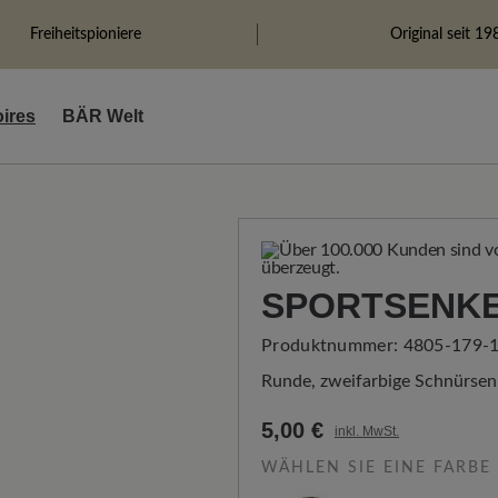
Freiheitspioniere
Original seit 19
ires
BÄR Welt
SPORTSENKE
Produktnummer:
4805-179-
Runde, zweifarbige Schnürsen
5,00 €
inkl. MwSt.
WÄHLEN SIE EINE FARBE