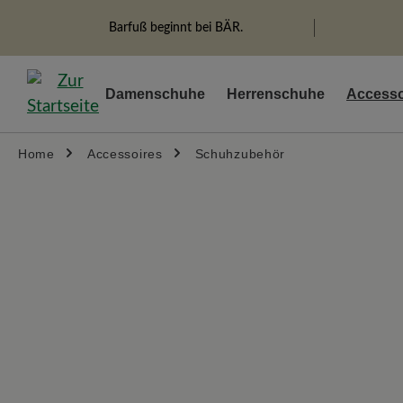
springen
Zur Hauptnavigation springen
Barfuß beginnt bei BÄR.
Damenschuhe
Herrenschuhe
Accesso
Home
Accessoires
Schuhzubehör
Bildergalerie überspringen