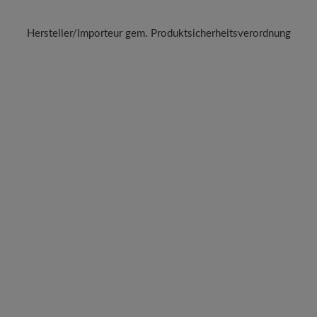
Hersteller/Importeur gem. Produktsicherheitsverordnung
Marke:
BÄR
BÄR GmbH
leidelsheimer Str. 15/1, 74321 Bietigheim-Bissingen, Deutschla
E-mail:
kundenbetreuung@baer-schuhe.de
Telefon: 0800 51 65 65 56 (gebührenfrei)