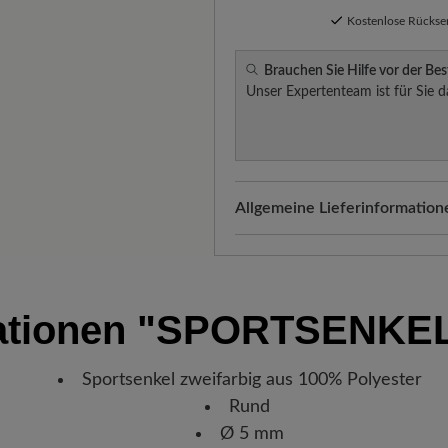
Kostenlose Rücks
Brauchen Sie Hilfe vor der Bes
Unser Expertenteam ist für Sie d
Allgemeine Lieferinformation
Versand- und Verpackungskos
automatisch Ihrem Warenkorb 
Freuen Sie sich auf Ihr Paket!
ationen
"SPORTSENKEL
verlassen hat, erhalten Sie ei
Sendungsnummer können Sie g
Lieblingsstück gerade befindet
Sportsenkel zweifarbig aus 100% Polyester
Rund
Ø 5 mm