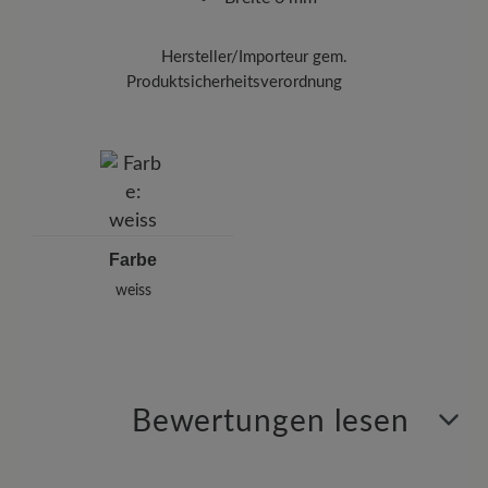
Hersteller/Importeur gem.
Produktsicherheitsverordnung
Marke:
BÄR
BÄR GmbH
Pleidelsheimer Str. 15/1, 74321 Bietigheim-Bissingen,
Deutschland
E-mail:
kundenbetreuung@baer-schuhe.de
Telefon: 0800 51 65 65 56 (gebührenfrei)
Farbe
weiss
Bewertungen lesen