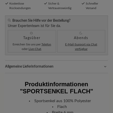
Kostenlose
Sicher &
Schneller
Rücksendungen
Vertrauenswürdig
Versand
Brauchen Sie Hilfe vor der Bestellung?
Unser Expertenteam ist für Sie da.
Tagsüber
Abends
Erreichen Sie uns per
Telefon
E-Mail-Support via Chat
oder
Live-Chat
.
verfügbar
Allgemeine Lieferinformationen
Versand- und Verpackungskosten:
Unsere Standardkosten
betragen 5,90€ und werden automatisch Ihrem Warenkorb
Produktinformationen
hinzugefügt – unabhängig vom Bestellwert.
"SPORTSENKEL FLACH"
Freuen Sie sich auf Ihr Paket!
Sobald Ihre Bestellung unser Lager in
Deutschland verlassen hat, erhalten Sie eine Versandbestätigung.
Sportsenkel aus 100% Polyester
Mit der beigefügten Sendungsnummer können Sie genau
Flach
nachverfolgen, wo sich Ihr neues BÄR Lieblingsstück gerade
befindet.
Breite 6 mm