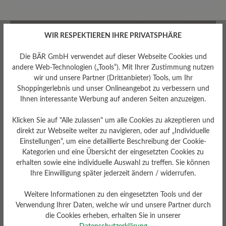
0 von 0 Bewertungen
WIR RESPEKTIEREN IHRE PRIVATSPHÄRE
Durchschnittliche Bewertung von
Die BÄR GmbH verwendet auf dieser Webseite Cookies und
Bewerten Sie dieses Produkt!
andere Web-Technologien („Tools“). Mit Ihrer Zustimmung nutzen
wir und unsere Partner (Drittanbieter) Tools, um Ihr
Shoppingerlebnis und unser Onlineangebot zu verbessern und
Teilen Sie Ihre Erfahrungen mit anderen
Ihnen interessante Werbung auf anderen Seiten anzuzeigen.
Kunden.
Klicken Sie auf "Alle zulassen" um alle Cookies zu akzeptieren und
Bewertung schreiben
direkt zur Webseite weiter zu navigieren, oder auf „Individuelle
Einstellungen“, um eine detaillierte Beschreibung der Cookie-
Kategorien und eine Übersicht der eingesetzten Cookies zu
erhalten sowie eine individuelle Auswahl zu treffen. Sie können
Ihre Einwilligung später jederzeit ändern / widerrufen.
Keine Bewertungen gefunden. Teilen Sie Ihre Erfahrungen
Weitere Informationen zu den eingesetzten Tools und der
mit anderen.
Verwendung Ihrer Daten, welche wir und unsere Partner durch
die Cookies erheben, erhalten Sie in unserer