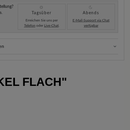
tellung?
a.
Tagsüber
Abends
Erreichen Sie uns per
E-Mail-Support via Chat
Telefon
oder
Live-Chat
.
verfügbar
en
ten:
Unsere Standardkosten betragen 5,90€ und werden
hinzugefügt – unabhängig vom Bestellwert.
Sobald Ihre Bestellung unser Lager in Deutschland
KEL FLACH"
ne Versandbestätigung. Mit der beigefügten
enau nachverfolgen, wo sich Ihr neues BÄR
.