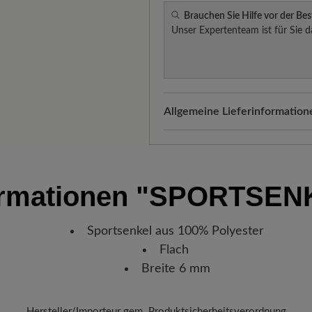
Brauchen Sie Hilfe vor der Bes
Unser Expertenteam ist für Sie d
Allgemeine Lieferinformation
Versand- und Verpackungskos
automatisch Ihrem Warenkorb 
Freuen Sie sich auf Ihr Paket!
ormationen
"SPORTSEN
verlassen hat, erhalten Sie ei
Sendungsnummer können Sie g
Lieblingsstück gerade befindet
Sportsenkel aus 100% Polyester
Flach
Breite 6 mm
Hersteller/Importeur gem. Produktsicherheitsverordnung