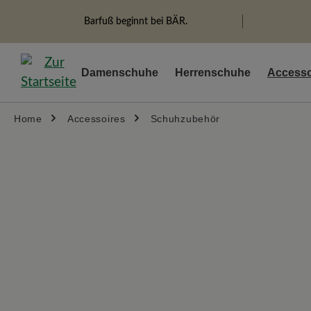
springen
Zur Hauptnavigation springen
Barfuß beginnt bei BÄR.
Damenschuhe
Herrenschuhe
Accesso
Home
Accessoires
Schuhzubehör
Bildergalerie überspringen