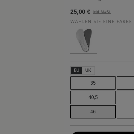
25,00 €
inkl. MwSt.
WÄHLEN SIE EINE FARBE
EU
UK
35
40,5
46