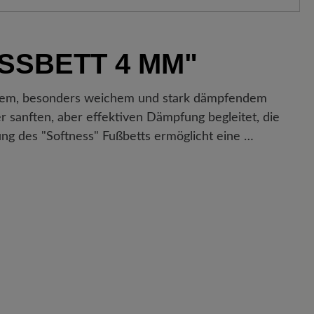
ten:
Unsere Standardkosten betragen 5,90€ und werden
hinzugefügt – unabhängig vom Bestellwert.
Sobald Ihre Bestellung unser Lager in Deutschland
SSBETT 4 MM"
ne Versandbestätigung. Mit der beigefügten
enau nachverfolgen, wo sich Ihr neues BÄR
.
rtigem, besonders weichem und stark dämpfendem
er sanften, aber effektiven Dämpfung begleitet, die
g des "Softness" Fußbetts ermöglicht eine …
nd