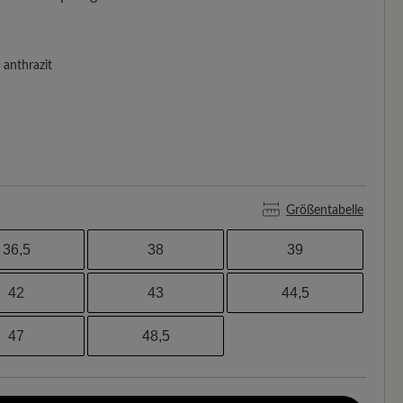
anthrazit
Größentabelle
36,5
38
39
42
43
44,5
47
48,5