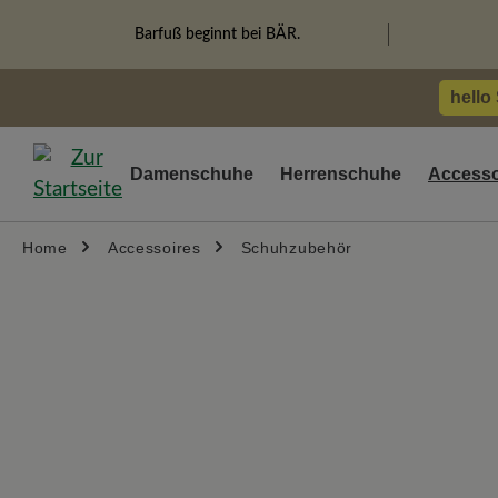
springen
Zur Hauptnavigation springen
Barfuß beginnt bei BÄR.
hello
Damenschuhe
Herrenschuhe
Accesso
Home
Accessoires
Schuhzubehör
Bildergalerie überspringen