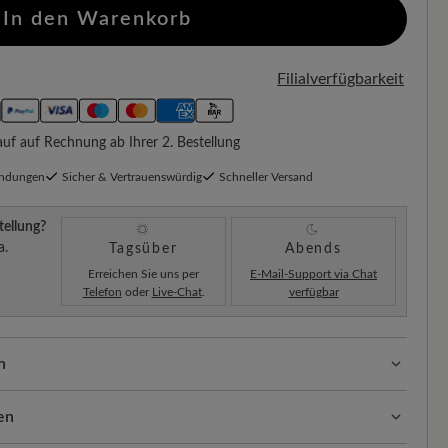
In den Warenkorb
Filialverfügbarkeit
f auf Rechnung ab Ihrer 2. Bestellung
endungen
Sicher & Vertrauenswürdig
Schneller Versand
tellung?
a.
Tagsüber
Abends
Erreichen Sie uns per
E-Mail-Support via Chat
Telefon
oder
Live-Chat
.
verfügbar
n
sform (H) - Für normale bis kräftige Füße
en