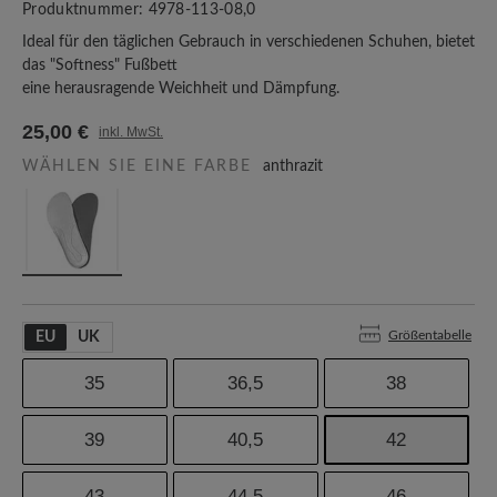
Produktnummer:
4978-113-08,0
Ideal für den täglichen Gebrauch in verschiedenen Schuhen, bietet
das "Softness" Fußbett
eine herausragende Weichheit und Dämpfung.
25,00 €
inkl. MwSt.
WÄHLEN SIE EINE FARBE
anthrazit
Größentabelle
EU
UK
35
36,5
38
39
40,5
42
43
44,5
46