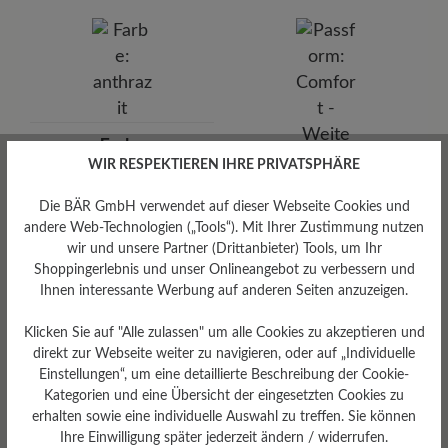
BÄR GmbH
Pleidelsheimer Str. 15/1, 74321 Bietigheim-Bissingen,
Deutschland
E-mail:
kundenbetreuung@baer-schuhe.de
Telefon: 0800 51 65 65 56 (gebührenfrei)
Farbe
WIR RESPEKTIEREN IHRE PRIVATSPHÄRE
anthrazit
Die BÄR GmbH verwendet auf dieser Webseite Cookies und
andere Web-Technologien („Tools“). Mit Ihrer Zustimmung nutzen
wir und unsere Partner (Drittanbieter) Tools, um Ihr
Shoppingerlebnis und unser Onlineangebot zu verbessern und
Ihnen interessante Werbung auf anderen Seiten anzuzeigen.
Klicken Sie auf "Alle zulassen" um alle Cookies zu akzeptieren und
Passform
direkt zur Webseite weiter zu navigieren, oder auf „Individuelle
Einstellungen“, um eine detaillierte Beschreibung der Cookie-
Comfort - Weite Passform
(H) - Für normale bis kräftige
Kategorien und eine Übersicht der eingesetzten Cookies zu
Füße
erhalten sowie eine individuelle Auswahl zu treffen. Sie können
Ihre Einwilligung später jederzeit ändern / widerrufen.