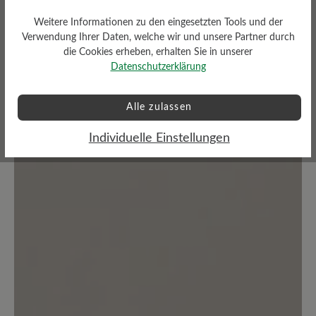
Weitere Informationen zu den eingesetzten Tools und der
Verwendung Ihrer Daten, welche wir und unsere Partner durch
die Cookies erheben, erhalten Sie in unserer
Bewertungen lesen
Datenschutzerklärung
0 von 0 Bewertungen
Alle zulassen
Individuelle Einstellungen
Durchschnittliche Bewertung von
Bewerten Sie dieses Produkt!
Teilen Sie Ihre Erfahrungen mit anderen
Kunden.
Bewertung schreiben