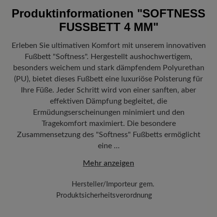
betragen 5,90€ und werden automatisch Ihrem Warenkorb
Produktinformationen
"SOFTNESS
hinzugefügt – unabhängig vom Bestellwert.
FUSSBETT 4 MM"
Freuen Sie sich auf Ihr Paket!
Sobald Ihre Bestellung unser Lager in
Deutschland verlassen hat, erhalten Sie eine Versandbestätigung.
Erleben Sie ultimativen Komfort mit unserem innovativen
Mit der beigefügten Sendungsnummer können Sie genau
Fußbett "Softness". Hergestellt aushochwertigem,
nachverfolgen, wo sich Ihr neues BÄR Lieblingsstück gerade
befindet.
besonders weichem und stark dämpfendem Polyurethan
(PU), bietet dieses Fußbett eine luxuriöse Polsterung für
Ihre Füße. Jeder Schritt wird von einer sanften, aber
effektiven Dämpfung begleitet, die
Ermüdungserscheinungen minimiert und den
Tragekomfort maximiert. Die besondere
Zusammensetzung des "Softness" Fußbetts ermöglicht
eine …
Mehr anzeigen
Hersteller/Importeur gem.
Produktsicherheitsverordnung
Marke:
BÄR