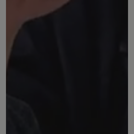
mit besonderer Sohle und sehr breiter
Passform möchte, wird mit Shay m. E.
fündig. Schade, dass die Einlagensohle
nicht gefüttert ist.
13. Dezember 2025 17:53
Bewertung mit 5 von 5 Sternen
Shay- in rot
Tolle Farbe, super weich und bequem.
Habe ihn schon oft getragen und noch
alles heil!!!!
2. November 2025 20:45