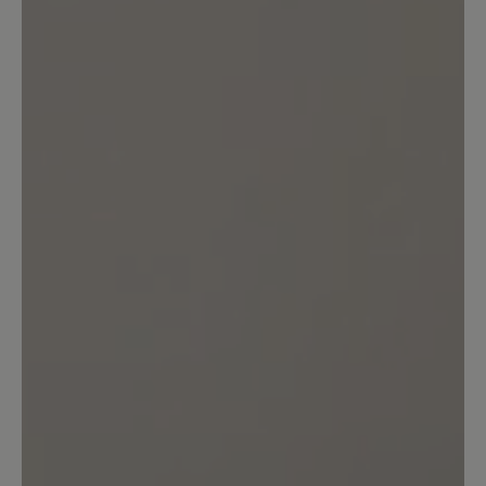
Diese Schuhe habe ich mir im Oktober
2025 in der Farbe schwarz gekauft.
Schon nach kurzer Zeit habe ich
festgestellt, dass die Kreppsohle an den
Seiten Pilling bildet, was nicht sehr
schön aussieht, es sieht aus als franzt
die Sohle aus. Eine Reklamation hat
nichts gebracht, da es laut Bär keine
funktionelle Bedeutung hat (die
Kreppsohle nutzt sich sehr schnell ab)-
trotzdem sieht der Schuh mit dieser
franzligen Sohle unschön aus. Diese
Schuhe würde ich auf gar keinen Fall
empfehlen, zumal der Preis ja auch sehr
hoch ist und man sie ja mehrere Jahre
tragen möchte.
20. Januar 2026 20:46