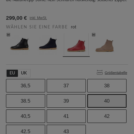
die Naturkrepp-Sohle. Kein Schnüren notwendig: seitlicher Zipper.
299,00 €
inkl. MwSt.
WÄHLEN SIE EINE FARBE
rot
Größentabelle
EU
UK
36,5
37
38
38.5
39
40
40,5
41
42
42.5
43