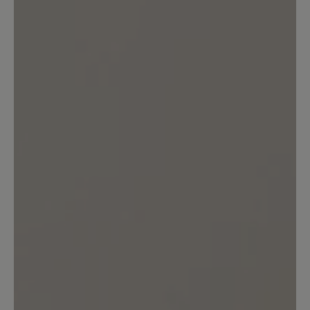
Bewerten Sie dieses Produkt!
Teilen Sie Ihre Erfahrungen mit anderen
Kunden.
Bewertung schreiben
Sortiert nach
6
Bewertungen
22. Januar 2026 10:21
Bewertung mit 5 von 5 Sternen
Sohle unbefriedigend