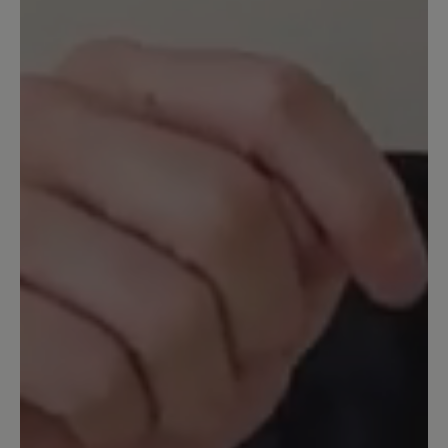
Bewertung mit 5 von 5 Sternen
Wunderbar breit und bequem
Dies ist ein toller Schuh in Optik,
Passform und Sohle (die ist hier auch
schon was sehr besonderes) Ich kann
meine dicken Wintersocken anziehen
und sie passen immer noch bequem, so
breit sind sie. Das ist bei anderen
Modellen bei Bär nicht der Fall, ich
denke, Shay ist einer der breitesten
leisten. Obwohl Bär zB Paulina (und
andere) genauso mit Weite H angibt,
musste ich Paulina zurückschicken und
Shay passt für meine breiten Füße
super. Also, wer eine schöne Stiefelette