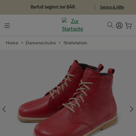
alt springen
Freiheitspioniere
Service & Hilfe
Home
Damenschuhe
Stiefeletten
Bildergalerie überspringen