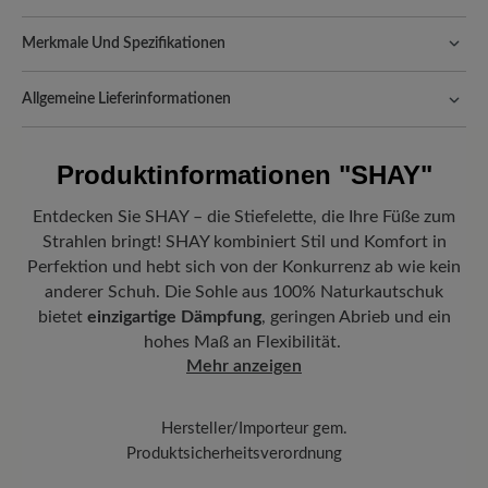
Merkmale Und Spezifikationen
Freeyourfeet!
Die perfekte Passform mit 100% Zehenfreiheit.
Natürlich geformte Schuhe, handgefertigt hergestellt.
Allgemeine Lieferinformationen
Passform:
Comfort - Weite Passform (H) - Für normale bis
Versand- und Verpackungskosten:
Unsere Standardkosten
kräftige Füße
betragen 5,90€ und werden automatisch Ihrem Warenkorb
Produktinformationen
"SHAY"
hinzugefügt – unabhängig vom Bestellwert.
Vorteil der Sohle:
Naturkrepp-Sohle aus 100 % Kautschuk mit
Freuen Sie sich auf Ihr Paket!
Sobald Ihre Bestellung unser Lager in
hohem Dämpfungsvermögen und hervorragender Rückstellkraft.
Entdecken Sie SHAY – die Stiefelette, die Ihre Füße zum
Deutschland verlassen hat, erhalten Sie eine Versandbestätigung.
Strahlen bringt! SHAY kombiniert Stil und Komfort in
Herausnehmbares Fußbett:
4 mm Softness-Fußbett mit
Mit der beigefügten Sendungsnummer können Sie genau
Perfektion und hebt sich von der Konkurrenz ab wie kein
Lederbezug für weiche Dämpfung und höchsten Komfort.
nachverfolgen, wo sich Ihr neues BÄR Lieblingsstück gerade
anderer Schuh. Die Sohle aus 100% Naturkautschuk
befindet.
Wetterschutz:
Wasserabweisend
bietet
einzigartige Dämpfung
, geringen Abrieb und ein
hohes Maß an Flexibilität.
Funktionalität:
Atmungsaktiv
Mehr anzeigen
Hersteller/Importeur gem.
Produktsicherheitsverordnung