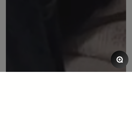
Super schöner Schuh! Trendy und
modern... doch leider zu eng im
Vorfußbereich... musste ich leider
zurück schicken ... sehr schade 😮‍💨
12. Oktober 2024 15:55
Bewertung mit 5 von 5 Sternen
great!
I bought the blue ones and I love the
deep beautiful colour! They walk
extremely comfortable, the crepe soles
are really wonderful. Very soft to the
touch inside. The overall quality is