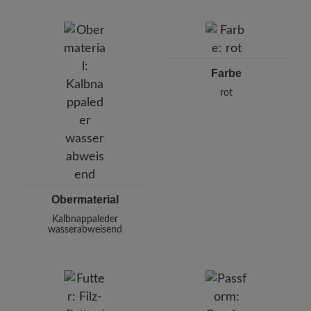
Marke:
BÄR
BÄR GmbH
Pleidelsheimer Str. 15/1, 74321 Bietigheim-Bissingen,
Deutschland
E-mail:
kundenbetreuung@baer-schuhe.de
Farbe
Telefon: 0800 51 65 65 56 (gebührenfrei)
rot
Obermaterial
Kalbnappaleder
wasserabweisend