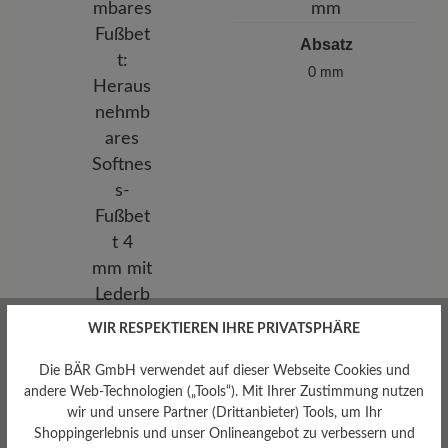
Absatz
0 mm
WIR RESPEKTIEREN IHRE PRIVATSPHÄRE
Herausnehmbares
Die BÄR GmbH verwendet auf dieser Webseite Cookies und
Fußbett
andere Web-Technologien („Tools“). Mit Ihrer Zustimmung nutzen
Herausnehmbares Softness-
wir und unsere Partner (Drittanbieter) Tools, um Ihr
Fußbett 4 mm mit
Shoppingerlebnis und unser Onlineangebot zu verbessern und
Lederbezug