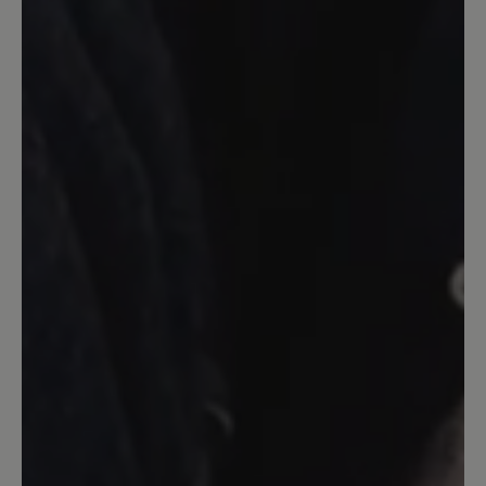
Bewertung mit 5 von 5 Sternen
Super bequemer warmer Schuh
Die Schuhe sehen nicht nur super aus,
sondern sind dazu auch noch sehr
bequem :). Ich habe die Schuhe in rot
gekauft und freue mich, sie die nächsten
Jahre zu tragen. Sie passen perfekt. Sie
fallen auch perfekt aus, entsprechend
der Größe. Die Lieferung erfolgte
schnell.
26. Oktober 2025 06:35
Bewertung mit 5 von 5 Sternen
Leider zu eng...