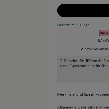
Lieferzeit: 2-3 Tage
BÄR-Kau
Kostenlose Rücks
Brauchen Sie Hilfe vor der Bes
Unser Expertenteam ist für Sie d
Merkmale Und Spezifikatione
Freeyourfeet!
Die perfekte Pa
Schuhe, handgefertigt hergeste
Allgemeine Lieferinformation