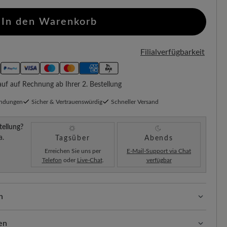
In den Warenkorb
Filialverfügbarkeit
f auf Rechnung ab Ihrer 2. Bestellung
endungen
Sicher & Vertrauenswürdig
Schneller Versand
tellung?
a.
Tagsüber
Abends
Erreichen Sie uns per
E-Mail-Support via Chat
Telefon
oder
Live-Chat
.
verfügbar
n
ssform mit 100% Zehenfreiheit. Natürlich geformte
llt.
en