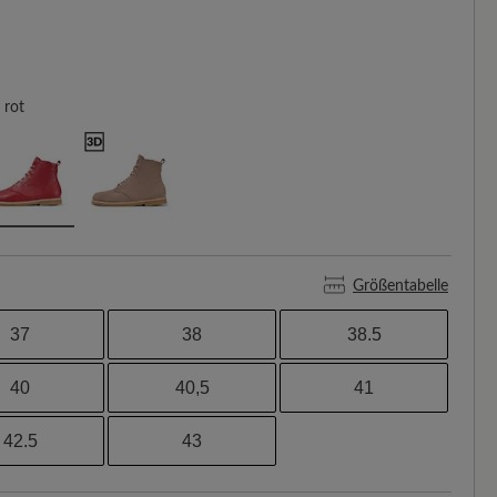
rot
Größentabelle
37
38
38.5
40
40,5
41
42.5
43