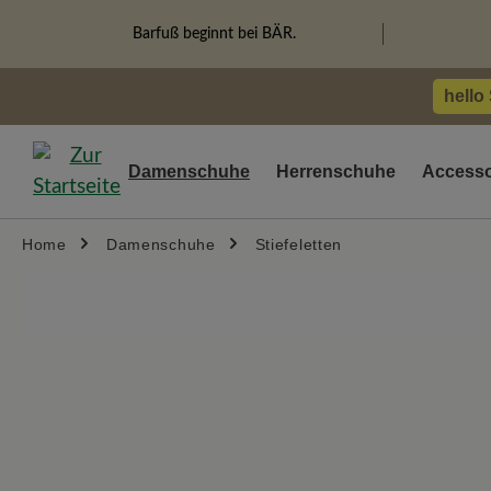
springen
Zur Hauptnavigation springen
Barfuß beginnt bei BÄR.
hello
Damenschuhe
Herrenschuhe
Accesso
Home
Damenschuhe
Stiefeletten
Bildergalerie überspringen