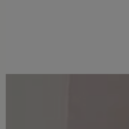
6 von 6 Bewertungen
5 von 5 Sternen
Durchschnittliche Bewertung
Perfekt (6)
Sehr gut (0)