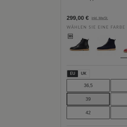
299,00 €
inkl. MwSt.
WÄHLEN SIE EINE FARBE
EU
UK
36,5
39
42