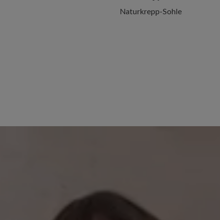
Naturkrepp-Sohle
22. Januar 2026 10:21
 von 5 von 5 Sternen
100%
Bewertung mit 5 von 5
Sohle unbefriedi
0%