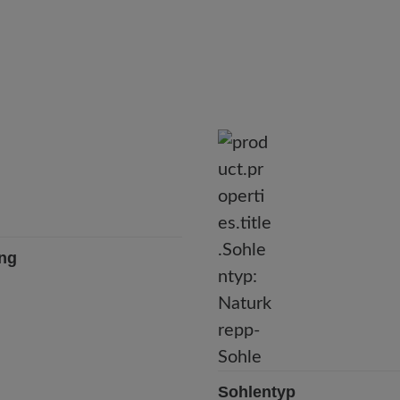
ung
Sohlentyp