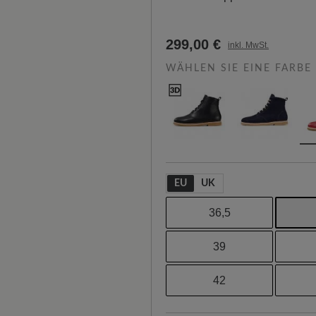
299,00 €
inkl. MwSt.
WÄHLEN SIE EINE FARBE
EU
UK
36,5
39
42