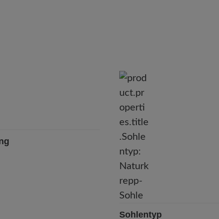
ung
Sohlentyp