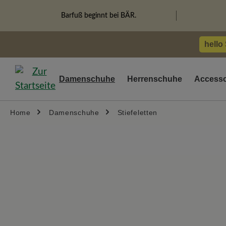
springen
Zur Hauptnavigation springen
Barfuß beginnt bei BÄR.
hello
Damenschuhe
Herrenschuhe
Accesso
Home
Damenschuhe
Stiefeletten
Bildergalerie überspringen