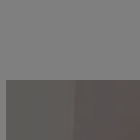
6 von 6 Bewertungen
5 von 5 Sternen
Durchschnittliche Bewertung
Perfekt (6)
Sehr gut (0)