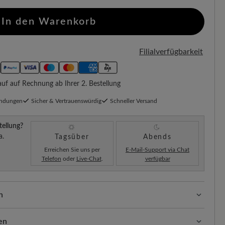
In den Warenkorb
Filialverfügbarkeit
f auf Rechnung ab Ihrer 2. Bestellung
endungen
Sicher & Vertrauenswürdig
Schneller Versand
tellung?
a.
Tagsüber
Abends
Erreichen Sie uns per
E-Mail-Support via Chat
Telefon
oder
Live-Chat
.
verfügbar
n
ssform mit 100% Zehenfreiheit. Natürlich geformte
llt.
en