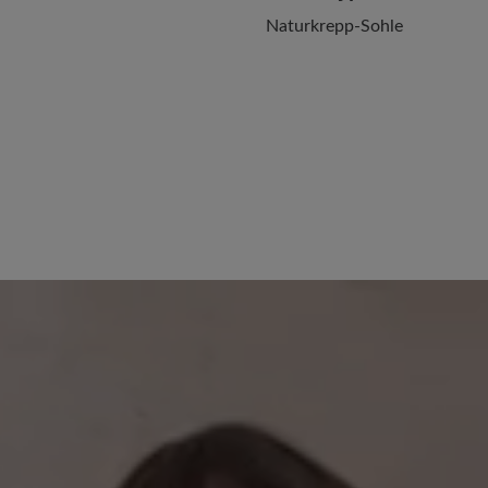
Naturkrepp-Sohle
22. Januar 2026 10:21
 von 5 von 5 Sternen
100%
Bewertung mit 5 von 5
Sohle unbefriedi
0%