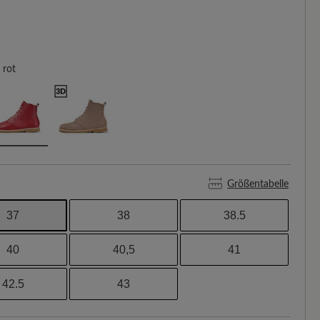
rot
Größentabelle
37
38
38.5
40
40,5
41
42.5
43