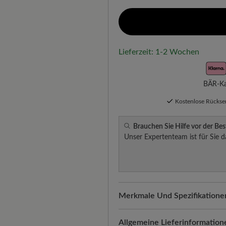
Lieferzeit: 1-2 Wochen
BÄR-Kau
Kostenlose Rücks
Brauchen Sie Hilfe vor der Bes
Unser Expertenteam ist für Sie d
Merkmale Und Spezifikatione
Freeyourfeet!
Die perfekte Pa
Schuhe, handgefertigt hergeste
Allgemeine Lieferinformation