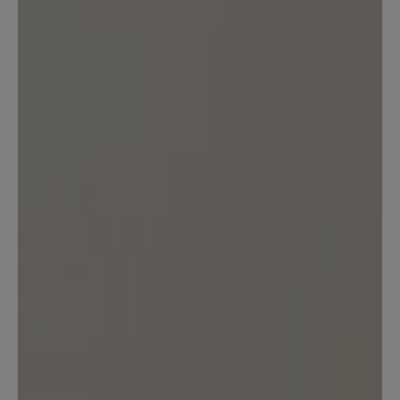
Bewertung schreiben
Sortiert nach
6
Bewertungen
22. Januar 2026 10:21
Bewertung mit 5 von 5 Sternen
Sohle unbefriedigend
Diese Schuhe habe ich mir im Oktober
2025 in der Farbe schwarz gekauft.
Schon nach kurzer Zeit habe ich
festgestellt, dass die Kreppsohle an den
Seiten Pilling bildet, was nicht sehr