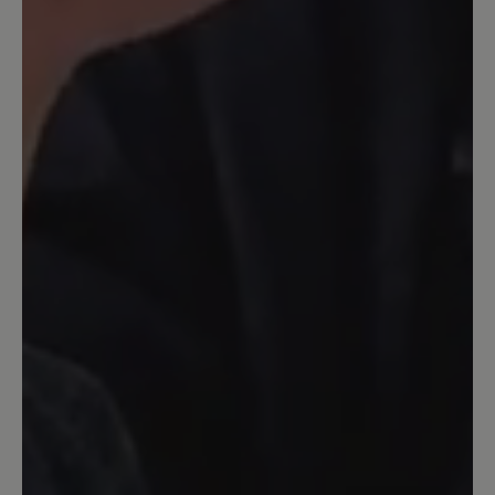
13. Dezember 2025 17:53
Bewertung mit 5 von 5 Sternen
Shay- in rot
Tolle Farbe, super weich und bequem.
Habe ihn schon oft getragen und noch
alles heil!!!!
2. November 2025 20:45
Bewertung mit 5 von 5 Sternen
Super bequemer warmer Schuh