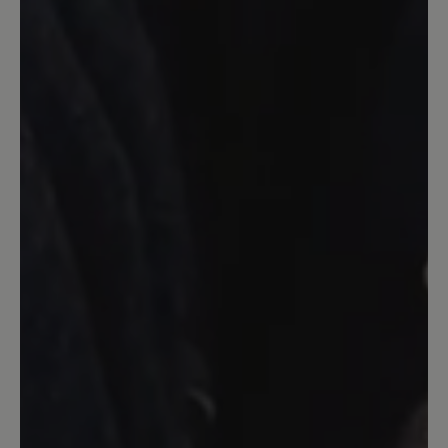
Die Schuhe sehen nicht nur super aus,
sondern sind dazu auch noch sehr
bequem :). Ich habe die Schuhe in rot
gekauft und freue mich, sie die nächsten
Jahre zu tragen. Sie passen perfekt. Sie
fallen auch perfekt aus, entsprechend
der Größe. Die Lieferung erfolgte
schnell.
26. Oktober 2025 06:35
Bewertung mit 5 von 5 Sternen
Leider zu eng...
Super schöner Schuh! Trendy und
modern... doch leider zu eng im
Vorfußbereich... musste ich leider