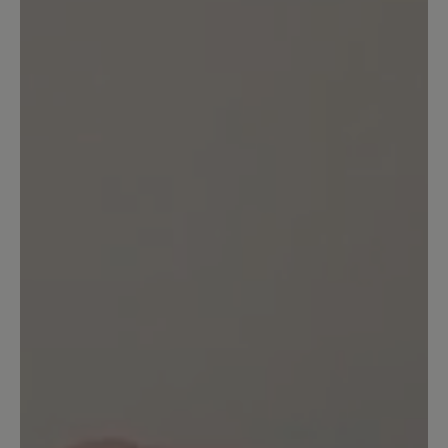
schön aussieht, es sieht aus als franzt
die Sohle aus. Eine Reklamation hat
nichts gebracht, da es laut Bär keine
funktionelle Bedeutung hat (die
Kreppsohle nutzt sich sehr schnell ab)-
trotzdem sieht der Schuh mit dieser
franzligen Sohle unschön aus. Diese
Schuhe würde ich auf gar keinen Fall
empfehlen, zumal der Preis ja auch sehr
hoch ist und man sie ja mehrere Jahre
tragen möchte.
20. Januar 2026 20:46
Bewertung mit 5 von 5 Sternen
Wunderbar breit und bequem