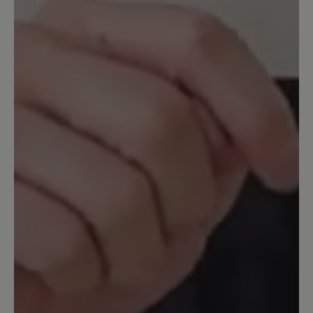
Dies ist ein toller Schuh in Optik,
Passform und Sohle (die ist hier auch
schon was sehr besonderes) Ich kann
meine dicken Wintersocken anziehen
und sie passen immer noch bequem, so
breit sind sie. Das ist bei anderen
Modellen bei Bär nicht der Fall, ich
denke, Shay ist einer der breitesten
leisten. Obwohl Bär zB Paulina (und
andere) genauso mit Weite H angibt,
musste ich Paulina zurückschicken und
Shay passt für meine breiten Füße
super. Also, wer eine schöne Stiefelette
mit besonderer Sohle und sehr breiter
Passform möchte, wird mit Shay m. E.
fündig. Schade, dass die Einlagensohle
nicht gefüttert ist.