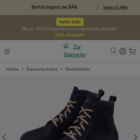
alt springen
Freiheitspioniere
Service & Hilfe
hello Sale
Bis zu -50% Ersparnis auf ausgewählte Modelle*
jetzt shoppen
Home
Damenschuhe
Stiefeletten
Bildergalerie überspringen