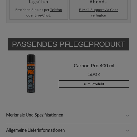
Tagsüber
Abends
Erreichen Sie uns per
Telefon
E-Mail-Support via Chat
oder
Live-Chat
.
verfügbar
PASSENDES PFLEGEPRODUKT
Carbon Pro 400 ml
16,95 €
zum Produkt
Merkmale Und Spezifikationen
Freeyourfeet!
Die perfekte Passform mit 100% Zehenfreiheit.
Natürlich geformte Schuhe, handgefertigt hergestellt.
Allgemeine Lieferinformationen