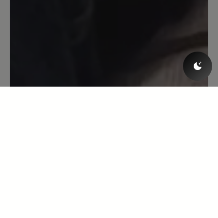
zurück schicken ... sehr schade 😮‍💨
12. Oktober 2024 15:55
Bewertung mit 5 von 5 Sternen
great!
I bought the blue ones and I love the
deep beautiful colour! They walk
extremely comfortable, the crepe soles
are really wonderful. Very soft to the
touch inside. The overall quality is
impressive. Expensive, but worth it!