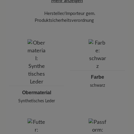
Mehr anzeigen
Hersteller/Importeur gem.
Produktsicherheitsverordnung
Marke: Kenkoh
BÄR GmbH
Pleidelsheimer Str. 15/1, 74321 Bietigheim-Bissingen,
Deutschland
E-Mail: kundenbetreuung@baer-schuhe.de
Telefon: 0800 51 65 65 56
Farbe
schwarz
Obermaterial
Synthetisches Leder