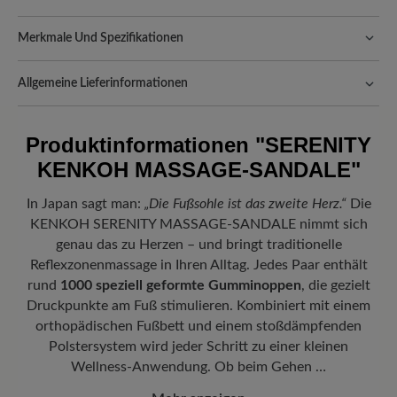
Merkmale Und Spezifikationen
Freeyourfeet!
Die perfekte Passform mit 100% Zehenfreiheit.
Natürlich geformte Schuhe, handgefertigt hergestellt.
Allgemeine Lieferinformationen
Komfort für jeden Schritt:
Synthetisches Leder bietet eine
Versand- und Verpackungskosten:
Unsere Standardkosten
pflegeleichte, strapazierfähige Oberfläche, die langlebig und
betragen 5,90€ und werden automatisch Ihrem Warenkorb
Produktinformationen
"SERENITY
unempfindlich gegenüber Feuchtigkeit ist.
hinzugefügt – unabhängig vom Bestellwert.
KENKOH MASSAGE-SANDALE"
Freuen Sie sich auf Ihr Paket!
Sobald Ihre Bestellung unser Lager in
Passform:
Comfort - Weite Passform (H) - Für normale bis
Deutschland verlassen hat, erhalten Sie eine Versandbestätigung.
kräftige Füße
In Japan sagt man:
„Die Fußsohle ist das zweite Herz.“
Die
Mit der beigefügten Sendungsnummer können Sie genau
KENKOH SERENITY MASSAGE-SANDALE nimmt sich
Vorteil der Sohle:
Leichte EVA-Sohle mit Gummiprofil vereint
nachverfolgen, wo sich Ihr neues BÄR Lieblingsstück gerade
maximale Dämpfung und geringes Gewicht mit zuverlässigem
befindet.
genau das zu Herzen – und bringt traditionelle
Grip.
Reflexzonenmassage in Ihren Alltag. Jedes Paar enthält
rund
1000 speziell geformte Gumminoppen
, die gezielt
Druckpunkte am Fuß stimulieren. Kombiniert mit einem
orthopädischen Fußbett und einem stoßdämpfenden
Polstersystem wird jeder Schritt zu einer kleinen
Wellness-Anwendung. Ob beim Gehen …