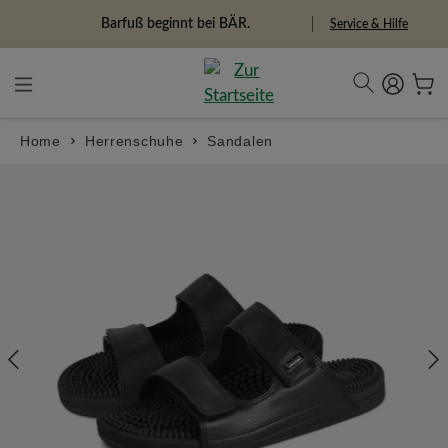
alt springen
Freiheitspioniere
Service & Hilfe
Home
Herrenschuhe
Sandalen
Bildergalerie überspringen