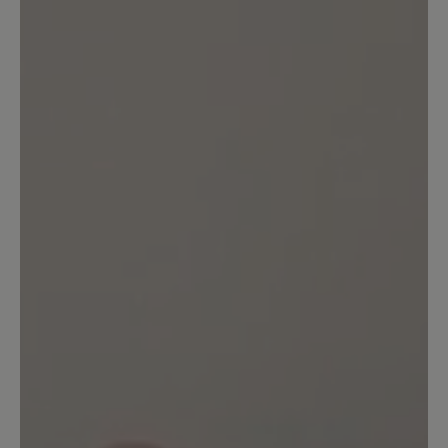
Ich liebe meine Kenkoh. Trage sie seit
Jahren als Hausschuhe - im Winter mit
Wollsocken,im Sommer barfuss oder mit
dünnen Strümpfen. Allerdings habe ich
die Version mit nur einem Riemen.
1. Juli 2025 08:13
Bewertung mit 4 von 5 Sternen
Stachlig, aber gut
Ich trage die Sandale gerne morgens so
eine halbe Stunde oder abends, um sehr
müde Füße zu erfrischen- angenehm
und wohltuend. Wenn es zu sehr piekst,
kann man auch dünne Socken anziehen .