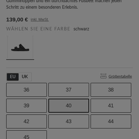
Gumminoppen und ein durchdachtes Fußbett machen jeden
Schritt zu einem besonderen Erlebnis.
139,00 €
inkl. MwSt.
WÄHLEN SIE EINE FARBE
schwarz
Größentabelle
EU
UK
36
37
38
39
40
41
42
43
44
45