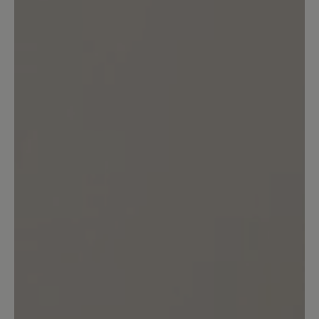
Bewerten Sie dieses Produkt!
Teilen Sie Ihre Erfahrungen mit anderen
Kunden.
Bewertung schreiben
Sortiert nach
2
Bewertungen
6. April 2026 09:02
Bewertung mit 5 von 5 Sternen
Sehr zufrieden